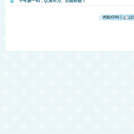
十年磨一剑，认清华为、岂能轻饶？
浏览(4330)
(22