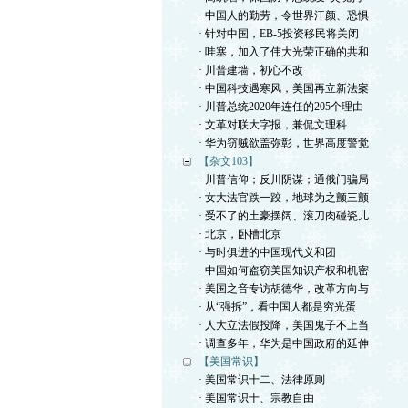
· 中国人的勤劳，令世界汗颜、恐惧
· 针对中国，EB-5投资移民将关闭
· 哇塞，加入了伟大光荣正确的共和
· 川普建墙，初心不改
· 中国科技遇寒风，美国再立新法案
· 川普总统2020年连任的205个理由
· 文革对联大字报，兼侃文理科
· 华为窃贼欲盖弥彰，世界高度警觉
【杂文103】
· 川普信仰；反川阴谋；通俄门骗局
· 女大法官跌一跤，地球为之颤三颤
· 受不了的土豪摆阔、滚刀肉碰瓷儿
· 北京，卧槽北京
· 与时俱进的中国现代义和团
· 中国如何盗窃美国知识产权和机密
· 美国之音专访胡德华，改革方向与
· 从“强拆”，看中国人都是穷光蛋
· 人大立法假投降，美国鬼子不上当
· 调查多年，华为是中国政府的延伸
【美国常识】
· 美国常识十二、法律原则
· 美国常识十、宗教自由