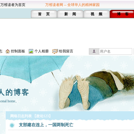
设万维读者为首页
万维读者网 -- 全球华人的精神家园
首 页
新 闻
视 频
博 客
志
控制面板
个人相册
给我留言
人的博客
rsonal home。
网络日志列表 【政论123】
支部建在连上，一国两制死亡