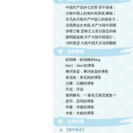
· 中国共产党的七宗罪.罪不容诛；
· 大陆中国人的海外风景线.晒钱；
· 非凡的大陆共产中国人的创造力；
· 流氓两会生奇葩.共产大陆中国要
· 伊斯兰教.恐怖主义意识形态的根
· 圆明园该烧.共产大陆中国该打；
· 与时俱进.大陆中国天灾花样翻新
友好链接
· 欧阳峰：欧阳峰的blog
· blee1：blee1的博客
· 摩诃笨蛋：摩诃笨蛋的博客
· 黄花岗：黄花岗的博客
· 汉卿：汉卿的博客
· 芹泥：芹泥
· 紫荆棘鸟：-*-紫色王家思絮絮-*-
· 思羽：思羽的博客
· 华蓥：华蓥的博客
· 木桩：木桩的博客
分类目录
【美中杂文】