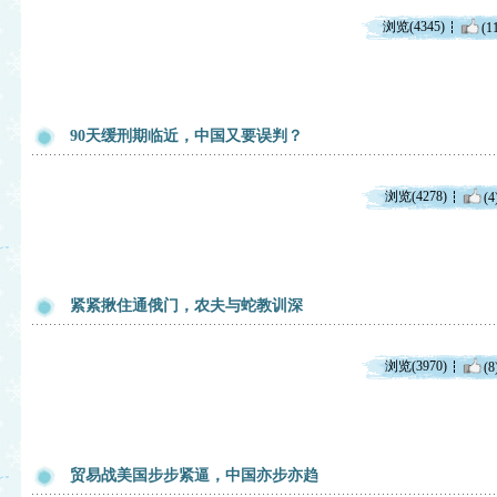
浏览(4345)
(1
90天缓刑期临近，中国又要误判？
浏览(4278)
(4
紧紧揪住通俄门，农夫与蛇教训深
浏览(3970)
(8
贸易战美国步步紧逼，中国亦步亦趋