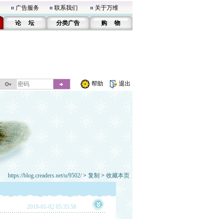
广告服务
联系我们
关于万维
论 坛
分类广告
购 物
帮助
退出
https://blog.creaders.net/u/9502/
>
复制
>
收藏本页
2019-01-02 05:35:58