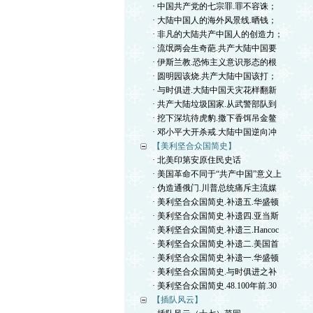
· 中国共产党的七宗罪.罪不容诛；
· 大陆中国人的海外风景线.晒钱；
· 非凡的大陆共产中国人的创造力；
· 流氓两会生奇葩.共产大陆中国要
· 伊斯兰教.恐怖主义意识形态的根
· 圆明园该烧.共产大陆中国该打；
· 与时俱进.大陆中国天灾花样翻新
· 共产大陆垃圾国家.从武警部队到
· 挖下深坑待虎豹.撒下香饵吊金鳌
· 邓小平大开杀戒.大陆中国逆向冲
【美利坚合众国简史】
· 北美印第安原住民史话
· 美国革命不同于“共产中国”意义上
· 伪造通俄门.川普总统痛斥主流媒
· 美利坚合众国简史.补遗五.华盛顿
· 美利坚合众国简史.补遗四.亚当斯
· 美利坚合众国简史.补遗三.Hancoc
· 美利坚合众国简史.补遗二.美国首
· 美利坚合众国简史.补遗一.华盛顿
· 美利坚合众国简史.与时俱进之补
· 美利坚合众国简史.48.100年前.30
【插队风云】