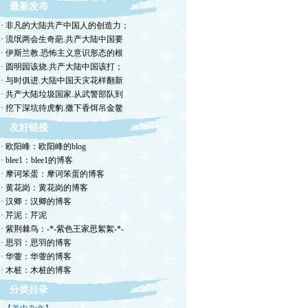
最新发布
· 非凡的大陆共产中国人的创造力；
· 流氓两会生奇葩.共产大陆中国要
· 伊斯兰教.恐怖主义意识形态的根
· 圆明园该烧.共产大陆中国该打；
· 与时俱进.大陆中国天灾花样翻新
· 共产大陆垃圾国家.从武警部队到
· 挖下深坑待虎豹.撒下香饵吊金鳌
友好链接
· 欧阳峰：欧阳峰的blog
· blee1：blee1的博客
· 摩诃笨蛋：摩诃笨蛋的博客
· 黄花岗：黄花岗的博客
· 汉卿：汉卿的博客
· 芹泥：芹泥
· 紫荆棘鸟：-*-紫色王家思絮絮-*-
· 思羽：思羽的博客
· 华蓥：华蓥的博客
· 木桩：木桩的博客
分类目录