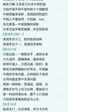
· 银发川柳.大东亚大日本大和民族
· 大陆中国不得不面对的十个残酷现
· 中国窃贼变花样，美国政府防盗忙
· 中国人不懂道理，只怕枪、fuck
· 东北衰落—中国衰败的缩影
· 日本艺妓华春莹被捕，外交部辟谣
【美国常识续一】
· 美国常识十三、联邦政府架构
· 美国常识十一、美国经济体制
【政论124】
· 川普总统：一朝权在手，便把令来
· 六大误判，蹂躏海南，抛弃雄安
· 得理不饶人，川普讥讽《纽时》衰
· 两党共推西藏旅行对等法，中国服
· 中国经济有问题，共和国长子崩溃
· 台湾问题是美中关系问题
· 美国一路凯歌：贸易战、国墙、北
· 唇枪舌剑弓上弦刀出鞘，蔡妹怼习
· 第一科技间谍自杀，撕千人计划画
· 六四亲历者佩洛西走马上任
【杂文104】
· 政府关门，白宫请客，伊万卡升官