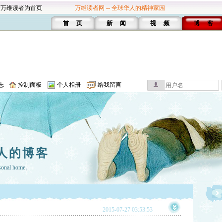
设万维读者为首页
万维读者网 -- 全球华人的精神家园
首 页
新 闻
视 频
博 客
志
控制面板
个人相册
给我留言
人的博客
rsonal home。
2015-07-27 03:53:53