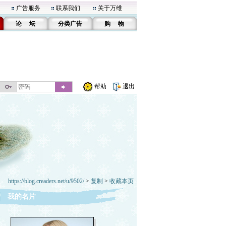
广告服务
联系我们
关于万维
论 坛
分类广告
购 物
帮助
退出
https://blog.creaders.net/u/9502/
>
复制
>
收藏本页
我的名片