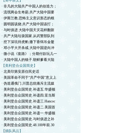
【美中杂文】
· 非凡的大陆共产中国人的创造力；
· 流氓两会生奇葩.共产大陆中国要
· 伊斯兰教.恐怖主义意识形态的根
· 圆明园该烧.共产大陆中国该打；
· 与时俱进.大陆中国天灾花样翻新
· 共产大陆垃圾国家.从武警部队到
· 挖下深坑待虎豹.撒下香饵吊金鳌
· 邓小平大开杀戒.大陆中国逆向冲
· 微小说《套路》；分期付款玩儿一
· 大陆中国人的镜子.朝鲜爹看大陆
【美利坚合众国简史】
· 北美印第安原住民史话
· 美国革命不同于“共产中国”意义上
· 伪造通俄门.川普总统痛斥主流媒
· 美利坚合众国简史.补遗五.华盛顿
· 美利坚合众国简史.补遗四.亚当斯
· 美利坚合众国简史.补遗三.Hancoc
· 美利坚合众国简史.补遗二.美国首
· 美利坚合众国简史.补遗一.华盛顿
· 美利坚合众国简史.与时俱进之补
· 美利坚合众国简史.48.100年前.30
【插队风云】