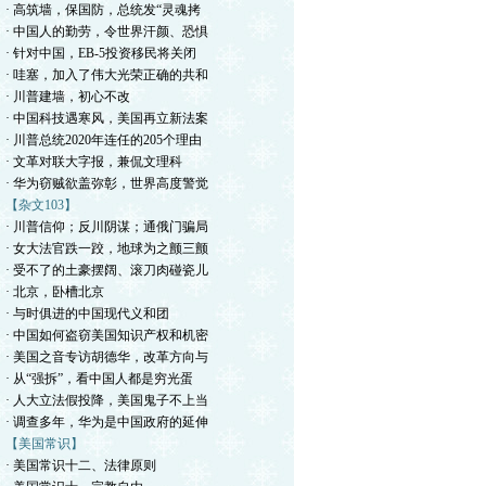
· 高筑墙，保国防，总统发“灵魂拷
· 中国人的勤劳，令世界汗颜、恐惧
· 针对中国，EB-5投资移民将关闭
· 哇塞，加入了伟大光荣正确的共和
· 川普建墙，初心不改
· 中国科技遇寒风，美国再立新法案
· 川普总统2020年连任的205个理由
· 文革对联大字报，兼侃文理科
· 华为窃贼欲盖弥彰，世界高度警觉
【杂文103】
· 川普信仰；反川阴谋；通俄门骗局
· 女大法官跌一跤，地球为之颤三颤
· 受不了的土豪摆阔、滚刀肉碰瓷儿
· 北京，卧槽北京
· 与时俱进的中国现代义和团
· 中国如何盗窃美国知识产权和机密
· 美国之音专访胡德华，改革方向与
· 从“强拆”，看中国人都是穷光蛋
· 人大立法假投降，美国鬼子不上当
· 调查多年，华为是中国政府的延伸
【美国常识】
· 美国常识十二、法律原则