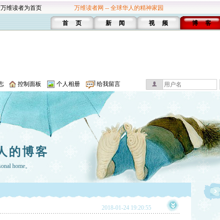
设万维读者为首页
万维读者网 -- 全球华人的精神家园
首 页
新 闻
视 频
博 客
志
控制面板
个人相册
给我留言
人的博客
rsonal home。
2018-01-24 19:20:55