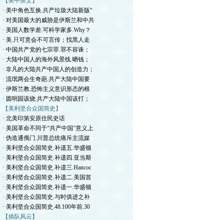
【美中杂文】
· 美中角色互换.共产垃圾大陆新版“
· 对美国最大的威胁是伊斯兰和中共
· 美国人数学差.可科学家多.Why？
· 美.只可意会不可言传；找黑人走
· 中国共产党的七宗罪.罪不容诛；
· 大陆中国人的海外风景线.晒钱；
· 非凡的大陆共产中国人的创造力；
· 流氓两会生奇葩.共产大陆中国要
· 伊斯兰教.恐怖主义意识形态的根
· 圆明园该烧.共产大陆中国该打；
【美利坚合众国简史】
· 北美印第安原住民史话
· 美国革命不同于“共产中国”意义上
· 伪造通俄门.川普总统痛斥主流媒
· 美利坚合众国简史.补遗五.华盛顿
· 美利坚合众国简史.补遗四.亚当斯
· 美利坚合众国简史.补遗三.Hancoc
· 美利坚合众国简史.补遗二.美国首
· 美利坚合众国简史.补遗一.华盛顿
· 美利坚合众国简史.与时俱进之补
· 美利坚合众国简史.48.100年前.30
【插队风云】