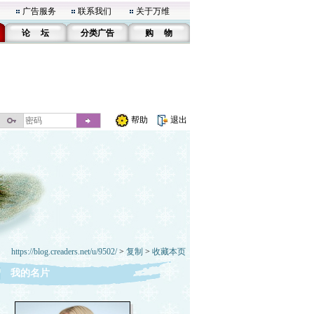
广告服务
联系我们
关于万维
论 坛
分类广告
购 物
帮助
退出
https://blog.creaders.net/u/9502/
>
复制
>
收藏本页
我的名片