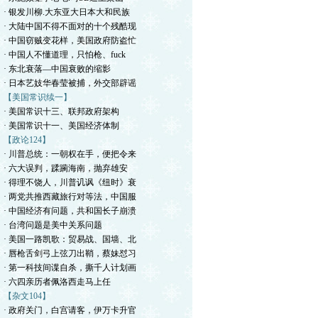
· 银发川柳.大东亚大日本大和民族
· 大陆中国不得不面对的十个残酷现
· 中国窃贼变花样，美国政府防盗忙
· 中国人不懂道理，只怕枪、fuck
· 东北衰落—中国衰败的缩影
· 日本艺妓华春莹被捕，外交部辟谣
【美国常识续一】
· 美国常识十三、联邦政府架构
· 美国常识十一、美国经济体制
【政论124】
· 川普总统：一朝权在手，便把令来
· 六大误判，蹂躏海南，抛弃雄安
· 得理不饶人，川普讥讽《纽时》衰
· 两党共推西藏旅行对等法，中国服
· 中国经济有问题，共和国长子崩溃
· 台湾问题是美中关系问题
· 美国一路凯歌：贸易战、国墙、北
· 唇枪舌剑弓上弦刀出鞘，蔡妹怼习
· 第一科技间谍自杀，撕千人计划画
· 六四亲历者佩洛西走马上任
【杂文104】
· 政府关门，白宫请客，伊万卡升官