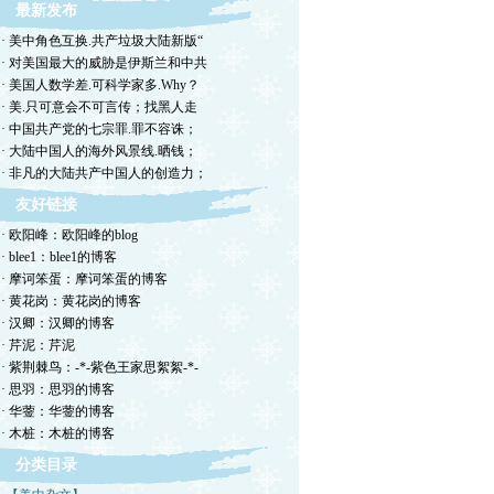
最新发布
· 美中角色互换.共产垃圾大陆新版“
· 对美国最大的威胁是伊斯兰和中共
· 美国人数学差.可科学家多.Why？
· 美.只可意会不可言传；找黑人走
· 中国共产党的七宗罪.罪不容诛；
· 大陆中国人的海外风景线.晒钱；
· 非凡的大陆共产中国人的创造力；
友好链接
· 欧阳峰：欧阳峰的blog
· blee1：blee1的博客
· 摩诃笨蛋：摩诃笨蛋的博客
· 黄花岗：黄花岗的博客
· 汉卿：汉卿的博客
· 芹泥：芹泥
· 紫荆棘鸟：-*-紫色王家思絮絮-*-
· 思羽：思羽的博客
· 华蓥：华蓥的博客
· 木桩：木桩的博客
分类目录