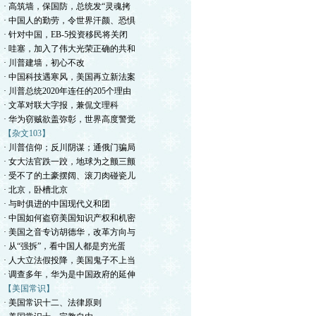
· 高筑墙，保国防，总统发“灵魂拷
· 中国人的勤劳，令世界汗颜、恐惧
· 针对中国，EB-5投资移民将关闭
· 哇塞，加入了伟大光荣正确的共和
· 川普建墙，初心不改
· 中国科技遇寒风，美国再立新法案
· 川普总统2020年连任的205个理由
· 文革对联大字报，兼侃文理科
· 华为窃贼欲盖弥彰，世界高度警觉
【杂文103】
· 川普信仰；反川阴谋；通俄门骗局
· 女大法官跌一跤，地球为之颤三颤
· 受不了的土豪摆阔、滚刀肉碰瓷儿
· 北京，卧槽北京
· 与时俱进的中国现代义和团
· 中国如何盗窃美国知识产权和机密
· 美国之音专访胡德华，改革方向与
· 从“强拆”，看中国人都是穷光蛋
· 人大立法假投降，美国鬼子不上当
· 调查多年，华为是中国政府的延伸
【美国常识】
· 美国常识十二、法律原则