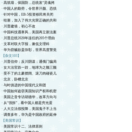
· 高筑墙，保国防，总统发“灵魂拷
· 中国人的勤劳，令世界汗颜、恐惧
· 针对中国，EB-5投资移民将关闭
· 哇塞，加入了伟大光荣正确的共和
· 川普建墙，初心不改
· 中国科技遇寒风，美国再立新法案
· 川普总统2020年连任的205个理由
· 文革对联大字报，兼侃文理科
· 华为窃贼欲盖弥彰，世界高度警觉
【杂文103】
· 川普信仰；反川阴谋；通俄门骗局
· 女大法官跌一跤，地球为之颤三颤
· 受不了的土豪摆阔、滚刀肉碰瓷儿
· 北京，卧槽北京
· 与时俱进的中国现代义和团
· 中国如何盗窃美国知识产权和机密
· 美国之音专访胡德华，改革方向与
· 从“强拆”，看中国人都是穷光蛋
· 人大立法假投降，美国鬼子不上当
· 调查多年，华为是中国政府的延伸
【美国常识】
· 美国常识十二、法律原则