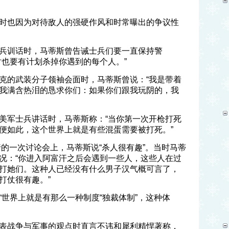
时也因为对待敌人的强硬作风和时常曝出的争议性
兵训话时，马蒂斯曾告诫士兵们要一直保持警
时也要有计划杀掉你遇到的每个人。”
克的武装分子领袖会面时，马蒂斯曾说：“我是带着
我满含热泪的恳求你们：如果你们跟我玩阴的，我
美军士兵讲话时，马蒂斯称：“当你第一次开枪打死
便如此，这个世界上就是有些混蛋需要被打死。”
行的一次讨论会上，马蒂斯说“杀人很有趣”。当时马蒂
况：“你进入阿富汗之后会遇到一些人，这些人在过
打她们。这种人已经没有什么男子汉气概可言了，
打仗很有趣。”
“世界上就是有那么一种制度“独裁体制”，这种体
表战争与军事的观点时直言不讳和犀利精悍著称，