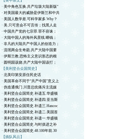
【美中杂文】
· 美中角色互换.共产垃圾大陆新版“
· 对美国最大的威胁是伊斯兰和中共
· 美国人数学差.可科学家多.Why？
· 美.只可意会不可言传；找黑人走
· 中国共产党的七宗罪.罪不容诛；
· 大陆中国人的海外风景线.晒钱；
· 非凡的大陆共产中国人的创造力；
· 流氓两会生奇葩.共产大陆中国要
· 伊斯兰教.恐怖主义意识形态的根
· 圆明园该烧.共产大陆中国该打；
【美利坚合众国简史】
· 北美印第安原住民史话
· 美国革命不同于“共产中国”意义上
· 伪造通俄门.川普总统痛斥主流媒
· 美利坚合众国简史.补遗五.华盛顿
· 美利坚合众国简史.补遗四.亚当斯
· 美利坚合众国简史.补遗三.Hancoc
· 美利坚合众国简史.补遗二.美国首
· 美利坚合众国简史.补遗一.华盛顿
· 美利坚合众国简史.与时俱进之补
· 美利坚合众国简史.48.100年前.30
【插队风云】