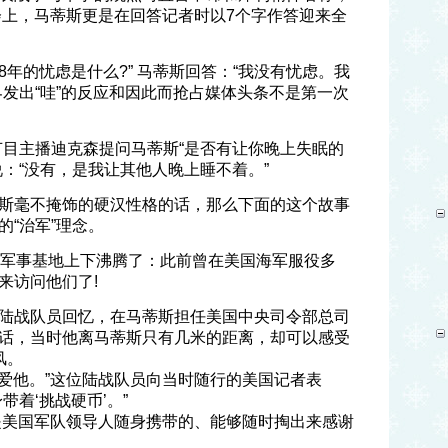
会上，马蒂斯更是在回答记者时以7个字作答迎来全
8年的忧虑是什么?” 马蒂斯回答：“我没有忧虑。我
界发出“哇”的反应和因此而抢占媒体头条不是第一次
”节目主播迪克森提问马蒂斯“是否有让你晚上失眠的
：“没有，是我让其他人晚上睡不着。”
斯毫不掩饰的硬汉性格的话，那么下面的这个故事
“治军”理念。
个军事基地上下沸腾了：此前曾在美国海军服役多
来访问他们了!
陆战队员回忆，在马蒂斯担任美国中央司令部总司
话，当时他离马蒂斯只有几米的距离，却可以感受
风。
热爱他。”这位陆战队员向当时随行的美国记者表
带着‘挑战硬币’。”
，是美国军队领导人随身携带的、能够随时掏出来感谢