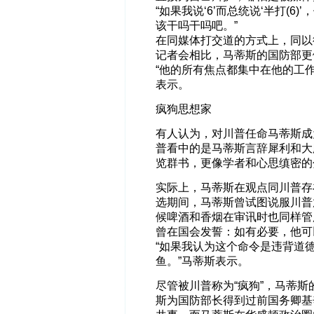
“如果我说‘6’而总统说‘半打(
该干吗干吗吧。”
在同媒体打交道的方式上，同以
记者会相比，马蒂斯的国防部更
“他的所有焦点都集中在他的工
表示。
疯狗思想家
有人认为，对川普任命马蒂斯成
普看中的是马蒂斯言辞犀利和大
览群书，更像学者和心思缜密的
实际上，马蒂斯在观点同川普存
选期间，马蒂斯曾试图说服川普
候啤酒和香烟在审讯时也同样管
曾在国会发誓：如有必要，他可
“如果我认为这个命令是违背道
鱼。”马蒂斯表示。
尽管被川普称为“疯狗”，马蒂
斯为国防部长得到过前国务卿基