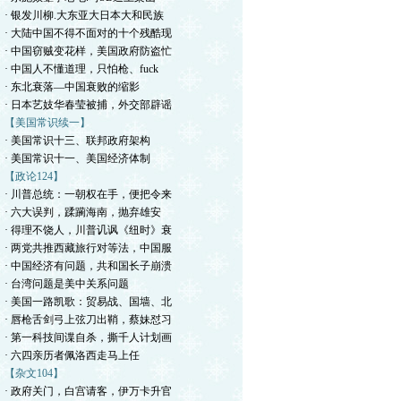
· 银发川柳.大东亚大日本大和民族
· 大陆中国不得不面对的十个残酷现
· 中国窃贼变花样，美国政府防盗忙
· 中国人不懂道理，只怕枪、fuck
· 东北衰落—中国衰败的缩影
· 日本艺妓华春莹被捕，外交部辟谣
【美国常识续一】
· 美国常识十三、联邦政府架构
· 美国常识十一、美国经济体制
【政论124】
· 川普总统：一朝权在手，便把令来
· 六大误判，蹂躏海南，抛弃雄安
· 得理不饶人，川普讥讽《纽时》衰
· 两党共推西藏旅行对等法，中国服
· 中国经济有问题，共和国长子崩溃
· 台湾问题是美中关系问题
· 美国一路凯歌：贸易战、国墙、北
· 唇枪舌剑弓上弦刀出鞘，蔡妹怼习
· 第一科技间谍自杀，撕千人计划画
· 六四亲历者佩洛西走马上任
【杂文104】
· 政府关门，白宫请客，伊万卡升官