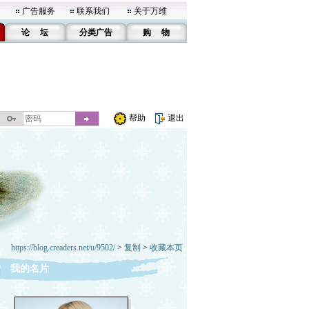
广告服务
联系我们
关于万维
论 坛
分类广告
购 物
帮助
退出
https://blog.creaders.net/u/9502/
>
复制
>
收藏本页
我的名片