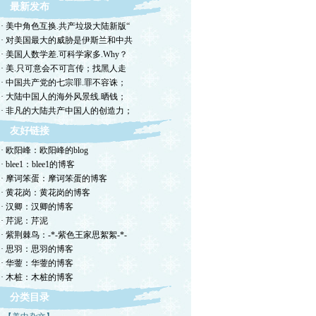
最新发布
· 美中角色互换.共产垃圾大陆新版“
· 对美国最大的威胁是伊斯兰和中共
· 美国人数学差.可科学家多.Why？
· 美.只可意会不可言传；找黑人走
· 中国共产党的七宗罪.罪不容诛；
· 大陆中国人的海外风景线.晒钱；
· 非凡的大陆共产中国人的创造力；
友好链接
· 欧阳峰：欧阳峰的blog
· blee1：blee1的博客
· 摩诃笨蛋：摩诃笨蛋的博客
· 黄花岗：黄花岗的博客
· 汉卿：汉卿的博客
· 芹泥：芹泥
· 紫荆棘鸟：-*-紫色王家思絮絮-*-
· 思羽：思羽的博客
· 华蓥：华蓥的博客
· 木桩：木桩的博客
分类目录