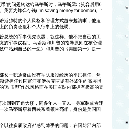
硬币”的问题转达给马蒂斯时，马蒂斯露出笑容后用6
弹存钱(I’m saving money for bombs)。”
蒂斯独特的个人风格和管理方式越来越清晰，他追
上的负责态度和个人行事上的低调。
普总统的军事优先议题，就这样。他不把自己的工
总统的军事议程”。马蒂斯和川普的指导原则在核心理
仗中站到自己的一边》和川普的《美国第一》是一
部长一职通常由没有军队服役经历的平民担任。然
蒂斯曾担任过阿富汗和伊拉克两场海外战争的高层指
的“攻击型”作战风格而在美国军队内部拥有极高的支
再次回到五角大楼，同多年来一直以一身军装或者迷
一次马蒂斯穿着西装系着领带亮相，身份是美国国
个以往多届政府都感到棘手的问题：在国防部内部