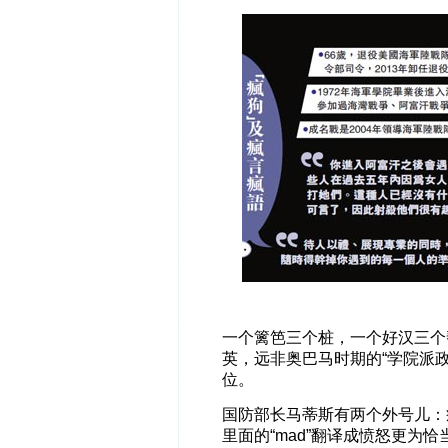
一个篱笆三个桩，一个好汉三个
英，远非奥巴马时期的“学院派
位。
国防部长马蒂斯有两个外号儿：疯狗
里面的“mad”翻译成愤怒更为