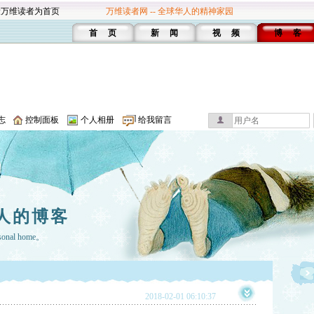
设万维读者为首页
万维读者网 -- 全球华人的精神家园
首 页
新 闻
视 频
博 客
志
控制面板
个人相册
给我留言
人的博客
rsonal home。
2018-02-01 06:10:37