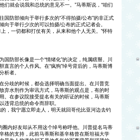
6)’，他们就会说我和总统的意见不一。”马蒂斯说，“咱们
往国防部倾向于举行多次的“不得拍摄/公布”的非正式
倾向于举行少次的可以拍摄/公布的正式记者会。
作上，一切都和打仗有关，从来和他个人无关。”怀特
为国防部长像是一个“情绪化”的决定，纯属瞎掰。川
胆直言的个人作风。在“疯狗”绰号背后的，马蒂斯博
分析者。
在分歧的时候，都会选择明确当面提出。在川普竞
放弃水刑作为审讯方式，马蒂斯的观点是，有的时
用。在参议院接受提名有关的听证的时候，马蒂斯
以违背总统的命令而辞职。
德的，我宁愿立即走人，明天就回哥伦比亚河边去钓
斯的圈内好友却从不用这个绰号称呼他。川普提名马蒂
辛格的支持，此前马蒂斯和基辛格曾在斯坦福大学