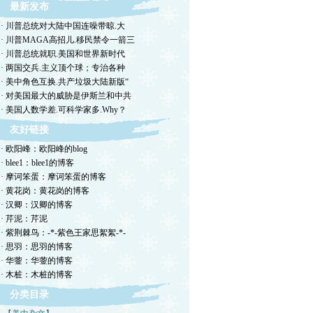
最新发布
· 川普总统对大陆中国连噪带晾.大
· 川普MAGA高招儿.移民禁令一箭三
· 川普总统就职.美国和世界新时代
· 两国交兵.主义顶个球；专治各种
· 美中角色互换.共产垃圾大陆新版“
· 对美国最大的威胁是伊斯兰和中共
· 美国人数学差.可科学家多.Why？
友好链接
· 欧阳峰：欧阳峰的blog
· blee1：blee1的博客
· 摩诃笨蛋：摩诃笨蛋的博客
· 黄花岗：黄花岗的博客
· 汉卿：汉卿的博客
· 芹泥：芹泥
· 紫荆棘鸟：-*-紫色王家思絮絮-*-
· 思羽：思羽的博客
· 华蓥：华蓥的博客
· 木桩：木桩的博客
分类目录