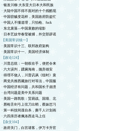
· 银发川柳.大东亚大日本大和民族
· 大陆中国不得不面对的十个残酷现
· 中国窃贼变花样，美国政府防盗忙
· 中国人不懂道理，只怕枪、fuck
· 东北衰落—中国衰败的缩影
· 日本艺妓华春莹被捕，外交部辟谣
【美国常识续一】
· 美国常识十三、联邦政府架构
· 美国常识十一、美国经济体制
【政论124】
· 川普总统：一朝权在手，便把令来
· 六大误判，蹂躏海南，抛弃雄安
· 得理不饶人，川普讥讽《纽时》衰
· 两党共推西藏旅行对等法，中国服
· 中国经济有问题，共和国长子崩溃
· 台湾问题是美中关系问题
· 美国一路凯歌：贸易战、国墙、北
· 唇枪舌剑弓上弦刀出鞘，蔡妹怼习
· 第一科技间谍自杀，撕千人计划画
· 六四亲历者佩洛西走马上任
【杂文104】
· 政府关门，白宫请客，伊万卡升官