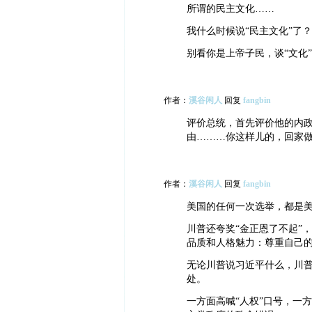
所谓的民主文化……
我什么时候说“民主文化”了
别看你是上帝子民，谈“文化
作者：
溪谷闲人
回复
fangbin
评价总统，首先评价他的内
由………你这样儿的，回家
作者：
溪谷闲人
回复
fangbin
美国的任何一次选举，都是
川普还夸奖“金正恩了不起”
品质和人格魅力：尊重自己
无论川普说习近平什么，川
处。
一方面高喊“人权”口号，一