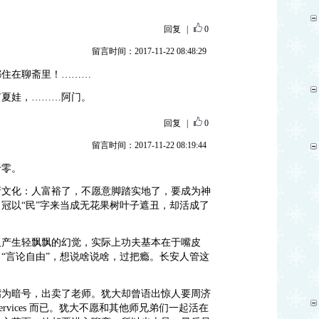
回复
|
0
留言时间：2017-11-22 08:48:29
都住在聊斋里！………
有夏娃，………阿门。
回复
|
0
留言时间：2017-11-22 08:19:44
于零。
斋文化：人富裕了，不愿意脚踏实地了，要成为神
冠以“民”字来当成无花果树叶子遮丑，却活成了
人产生轻飘飘的幻觉，实际上功夫基本在于嘴皮
“言论自由”，想说啥说啥，过把瘾。长安人管这
嘴为暗号，出卖了老师。犹大却曾语出惊人要周济
ervices 而已。犹大不愿和其他师兄弟们一起活在