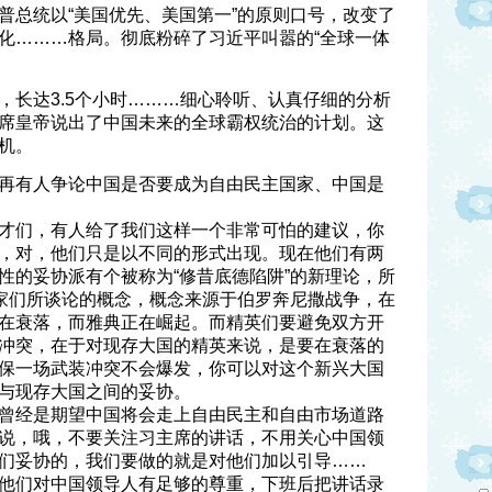
普总统以“美国优先、美国第一”的原则口号，改变了
化………格局。彻底粉碎了习近平叫嚣的“全球一体
，长达3.5个小时………细心聆听、认真仔细的分析
席皇帝说出了中国未来的全球霸权统治的计划。这
机。
再有人争论中国是否要成为自由民主国家、中国是
才们，有人给了我们这样一个非常可怕的建议，你
，对，他们只是以不同的形式出现。现在他们有两
性的妥协派有个被称为“修昔底德陷阱”的新理论，所
学家们所谈论的概念，概念来源于伯罗奔尼撒战争，在
在衰落，而雅典正在崛起。而精英们要避免双方开
冲突，在于对现存大国的精英来说，是要在衰落的
保一场武装冲突不会爆发，你可以对这个新兴大国
与现存大国之间的妥协。
曾经是期望中国将会走上自由民主和自由市场道路
说，哦，不要关注习主席的讲话，不用关心中国领
们妥协的，我们要做的就是对他们加以引导……
他们对中国领导人有足够的尊重，下班后把讲话录