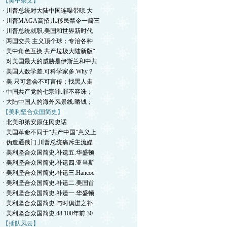
【美中杂文】
· 川普总统对大陆中国连噪带晾.大
· 川普MAGA高招儿.移民禁令一箭三
· 川普总统就职.美国和世界新时代
· 两国交兵.主义顶个球；专治各种
· 美中角色互换.共产垃圾大陆新版“
· 对美国最大的威胁是伊斯兰和中共
· 美国人数学差.可科学家多.Why？
· 美.只可意会不可言传；找黑人走
· 中国共产党的七宗罪.罪不容诛；
· 大陆中国人的海外风景线.晒钱；
【美利坚合众国简史】
· 北美印第安原住民史话
· 美国革命不同于“共产中国”意义上
· 伪造通俄门.川普总统痛斥主流媒
· 美利坚合众国简史.补遗五.华盛顿
· 美利坚合众国简史.补遗四.亚当斯
· 美利坚合众国简史.补遗三.Hancoc
· 美利坚合众国简史.补遗二.美国首
· 美利坚合众国简史.补遗一.华盛顿
· 美利坚合众国简史.与时俱进之补
· 美利坚合众国简史.48.100年前.30
【插队风云】