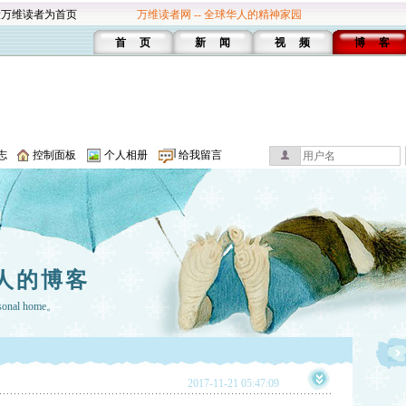
设万维读者为首页
万维读者网 -- 全球华人的精神家园
首 页
新 闻
视 频
博 客
志
控制面板
个人相册
给我留言
人的博客
rsonal home。
2017-11-21 05:47:09