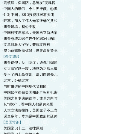
· 高筑墙，保国防，总统发“灵魂拷
· 中国人的勤劳，令世界汗颜、恐惧
· 针对中国，EB-5投资移民将关闭
· 哇塞，加入了伟大光荣正确的共和
· 川普建墙，初心不改
· 中国科技遇寒风，美国再立新法案
· 川普总统2020年连任的205个理由
· 文革对联大字报，兼侃文理科
· 华为窃贼欲盖弥彰，世界高度警觉
【杂文103】
· 川普信仰；反川阴谋；通俄门骗局
· 女大法官跌一跤，地球为之颤三颤
· 受不了的土豪摆阔、滚刀肉碰瓷儿
· 北京，卧槽北京
· 与时俱进的中国现代义和团
· 中国如何盗窃美国知识产权和机密
· 美国之音专访胡德华，改革方向与
· 从“强拆”，看中国人都是穷光蛋
· 人大立法假投降，美国鬼子不上当
· 调查多年，华为是中国政府的延伸
【美国常识】
· 美国常识十二、法律原则