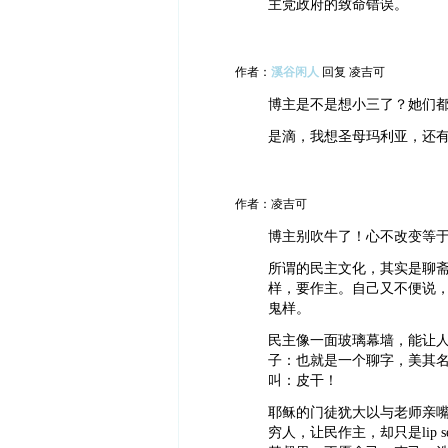
主党政府的致命错误。
作者：
溪谷闲人
回复 凌吉可
博主是不是想小三了？她们
是滴，我想圣母玛利亚，还
作者：凌吉可
博主别吹牛了！心不改变等
所谓的民主文化，其实是聊
样，要作主。自己又不便说，
鬼样。
民主像一面玻璃幕墙，能让
子：也就是一个聊字，美其名
叫：皮干！
耶稣的门徒犹大以与老师亲
穷人，让民作主，却只是lip s