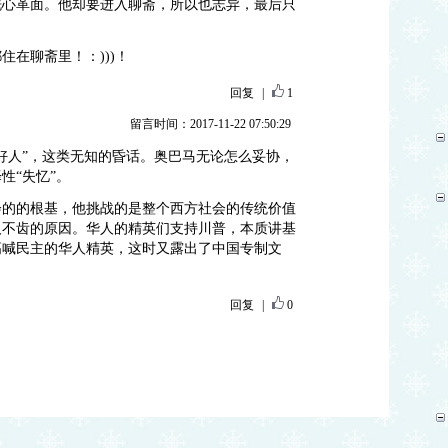
洗心革面。他却要进入聊斋，所以也志异，最后只
在聊斋里！：)))！
回复
|
1
留言时间：2017-11-22 07:50:29
好人”，这类无知的昏话。奥巴马无论怎么妥协，
性“失忆”。
会的的根基，他挑战的是整个西方社会的传统价值
人不齿的原因。华人的精英们支持川普，本质讲基
高喊民主的华人精英，这时又露出了中国专制文
回复
|
0