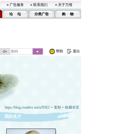
广告服务
联系我们
关于万维
论 坛
分类广告
购 物
帮助
退出
https://blog.creaders.net/u/9502/
>
复制
>
收藏本页
我的名片