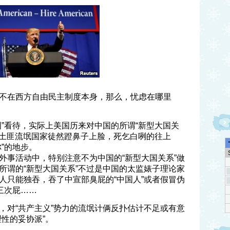
不在西方自由民主制度本身，那么，忧虑在哪里
国”看待，实际上美国历来对中国的所谓“新型大国关
中国土匪流氓国家徒然蹬鼻子上脸，死乞白咧的往上
”的地步。
外事活动中，特别注意不为中国的“新型大国关系”做
所谓的“新型大国关系”不过是中国的太监婊子理论家
人只能独吞，吞了中宣部臭屁的“中国人”或者假冒伪
三次屁……
，对“共产主义”势力的流氓计俩反扑估计不足或有意
性的妥协派”。