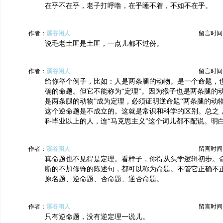
在乎不在乎，老子打呼噜，在乎睡不着，不如不在乎。
作者：
溪谷闲人
留言时间：20
说毛老土匪是土匪，一点儿都不过份。
作者：
溪谷闲人
留言时间：20
给你举个例子，比如：人是两条腿的动物。是一个命题，
确的命题。但它不能称为“定理”。因为猴子也是两条腿的
是两条腿的动物”成为定理，必须证明逆命题“两条腿的动
这个逆命题是不成立的。这就是常识和科学的区别。总之
科毕业以上的人，连“马克思主义”这个词儿都不配说。明
作者：
溪谷闲人
留言时间：20
真命题也不见得是定理。看样子，你得从头学逻辑初步。
断的不加修饰的陈述句，都可以称为命题。不管它正确不
原名题、逆命题、否命题、逆否命题。
作者：
溪谷闲人
留言时间：20
只有逆命题，没有逆定理一说儿。