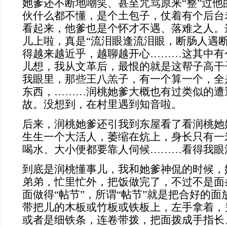
她爹还不断地嘲笑、甚至咒骂原来“整”过他
伙什么都不懂，是个土包子，仗着有个后台
看起来，他爹也是个怀才不遇、落难之人。
儿上啦，真是“流泪眼逢流泪眼，断肠人遇断
得越来越近乎，越聊越开心………这其中有
儿想，我从文革后，最恨的就是这帮子高干
我眼里，那些王八羔子，有一个算一个，全
东西，………润桃她爹大概也有过类似的遭
故。没想到，在村里遇到知音啦。
后来，润桃她爹还引我到东屋看了看润桃她
生生一个大活人，萎缩在炕上，身长只有一
喝水、大小便都要靠人伺候………看得我眼
到底是润桃懂事儿，我和她爹神侃的时候，
弟弟，忙里忙外，把饭做完了，不过不是面
面做得“帖节”，所谓“帖节”就是把合好的
带把儿的木板或竹板或铁板上，左手拿着，
或者是细铁条，连卷带拨，把面拨成手指长