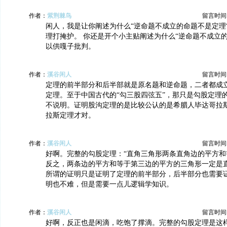
作者：
紫荆棘鸟
留言时间：20
闲人，我是让你阐述为什么“逆命题不成立的命题不是定理
理打掩护。 你还是开个小主贴阐述为什么“逆命题不成立
以供嘎子批判。
作者：
溪谷闲人
留言时间：20
定理的前半部分和后半部就是原名题和逆命题，二者都成
定理。至于中国古代的“勾三股四弦五”，那只是勾股定理
不说明。证明股沟定理的是比较公认的是希腊人毕达哥拉
拉斯定理才对。
作者：
溪谷闲人
留言时间：20
好啊。完整的勾股定理：“直角三角形两条直角边的平方和
反之，两条边的平方和等于第三边的平方的三角形一定是直
所谓的证明只是证明了定理的前半部分，后半部分也需要
明也不难，但是需要一点儿逻辑学知识。
作者：
溪谷闲人
留言时间：20
好啊，反正也是闲滴，吃饱了撑滴。完整的勾股定理是这