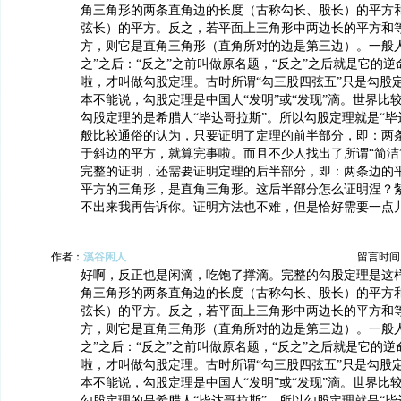
角三角形的两条直角边的长度（古称勾长、股长）的平方
弦长）的平方。反之，若平面上三角形中两边长的平方和
方，则它是直角三角形（直角所对的边是第三边）。一般人
之”之后：“反之”之前叫做原名题，“反之”之后就是它的
啦，才叫做勾股定理。古时所谓“勾三股四弦五”只是勾股
本不能说，勾股定理是中国人“发明”或“发现”滴。世界比
勾股定理的是希腊人“毕达哥拉斯”。所以勾股定理就是“毕
般比较通俗的认为，只要证明了定理的前半部分，即：两
于斜边的平方，就算完事啦。而且不少人找出了所谓“简洁
完整的证明，还需要证明定理的后半部分，即：两条边的
平方的三角形，是直角三角形。这后半部分怎么证明涅？
不出来我再告诉你。证明方法也不难，但是恰好需要一点儿
作者：
溪谷闲人
留言时间：20
好啊，反正也是闲滴，吃饱了撑滴。完整的勾股定理是这
角三角形的两条直角边的长度（古称勾长、股长）的平方
弦长）的平方。反之，若平面上三角形中两边长的平方和
方，则它是直角三角形（直角所对的边是第三边）。一般人
之”之后：“反之”之前叫做原名题，“反之”之后就是它的
啦，才叫做勾股定理。古时所谓“勾三股四弦五”只是勾股
本不能说，勾股定理是中国人“发明”或“发现”滴。世界比
勾股定理的是希腊人“毕达哥拉斯”。所以勾股定理就是“毕