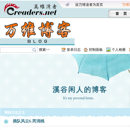
设万维读者为首页
万维
首 页
搜索>>
发表日志
控制面板
个人相册
溪谷闲人的博客
It's my personal home。
网络日志正文
插队风云6.芮润桃