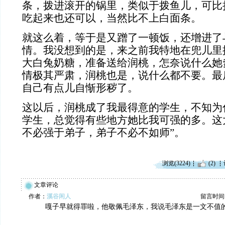
条，拨进滚开的锅里，类似于拨鱼儿，可比
吃起来也还可以，当然比不上白面条。
就这么着，等于是又蹭了一顿饭，还增进了
情。我没想到的是，来之前我特地在兜儿里
大白兔奶糖，准备送给润桃，怎奈说什么她
情极其严肃，润桃也是，说什么都不要。最
自己有点儿自惭形秽了。
这以后，润桃成了我最得意的学生，不知为
学生，总觉得有些地方她比我可强的多。这
不必强于弟子，弟子不必不如师”。
浏览(3224)
(2)
文章评论
作者：
溪谷闲人
留言时间：20
嘎子早就得罪啦，他敬佩毛泽东，我说毛泽东是一文不值