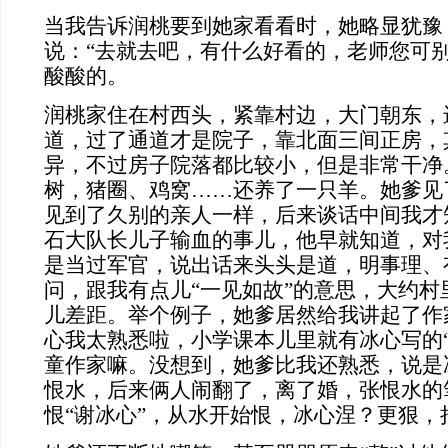
当我告诉润桃要到她家看看时，她略显犹豫
说：“去就去吧，有什么好看的，老师您可别
酸酸的。
润桃家住在村西头，紧靠村边，大门朝东，
道，过了通道才是院子，靠北面三间正房，
异，不过房子院落都比较小，但是非常干净
树，猪圈、鸡窝……还养了一只羊。她爹见
见到了久别的亲人一样，后来谈话中间我才
石大队长儿子输血的事儿，他早就知道，对
是当过军官，说出话来头头是道，明事理、
问，跟我有点儿“一见如故”的意思，大约村
儿差距。举个例子，她爹居然给我讲起了作家
心我太熟悉啦，小学课本儿里就有冰心写的“
童作家嘛。没想到，她爹比我还熟悉，说是
恨水，后来俩人闹翻了，离了婚，张恨水的
恨“谢冰心”，从水开始恨，冰心涅？更狠，