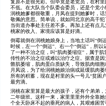
复原不是很光彩。但毕竟是老党员，在村里的
不低。在大队当个队委会委员，还是个党小
润桃她爹都很敬重，月凤在提到她爹时，话
敬佩的意思。简单说，就如同北京的高干犯
当街道办事处主任差不多。再加上还有点儿
桃家的收入、家境应该算是好滴。
倒霉就倒在润桃她娘身上，当地土话叫“倒运
时候，左一个“倒运”、右一个“倒运”，所
了一种不治之症，叫“肌肉萎缩症”，属于
肌
传性的不治之症或难以治疗之症。据查是因
骼肌萎缩，肌肉蛋白质缺失，导致肌肉细胞
月凤说，为了给润桃她娘治病或延缓肌肉萎
所有的积蓄，现在是村里的头一号儿“贫困户
最穷滴。
润桃在家里算是最大的孩子，还有个弟弟，
二年级班。这样一来，家里里里外外全靠她
个全天卧床不起的垂死的病人，其艰难困苦