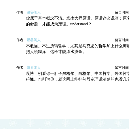
作者：
溪谷闲人
留言时间：20
你属于基本概念不清。篡改大师原话。原话这么说滴：原
的命题，才能成为定理。understand？
作者：
溪谷闲人
留言时间：20
不敢当。不过所谓哲学，尤其是马克思的哲学加上什么辩
把人说糊涂。这样才能浑水摸鱼。
作者：
溪谷闲人
留言时间：20
嘎博，别看你一肚子黑格尔、白格尔、中国哲学、外国哲
得懂。也别说你，就这网上能把勾股定理说清楚的也没几