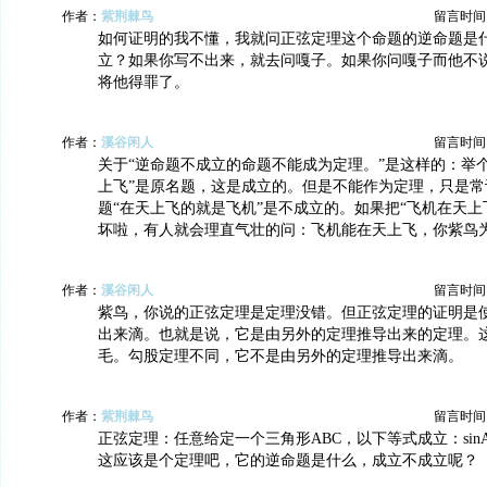
作者：
紫荆棘鸟
留言时间：20
如何证明的我不懂，我就问正弦定理这个命题的逆命题是
立？如果你写不出来，就去问嘎子。如果你问嘎子而他不
将他得罪了。
作者：
溪谷闲人
留言时间：20
关于“逆命题不成立的命题不能成为定理。”是这样的：举
上飞”是原名题，这是成立的。但是不能作为定理，只是常
题“在天上飞的就是飞机”是不成立的。如果把“飞机在天上
坏啦，有人就会理直气壮的问：飞机能在天上飞，你紫鸟
作者：
溪谷闲人
留言时间：20
紫鸟，你说的正弦定理是定理没错。但正弦定理的证明是
出来滴。也就是说，它是由另外的定理推导出来的定理。
毛。勾股定理不同，它不是由另外的定理推导出来滴。
作者：
紫荆棘鸟
留言时间：20
正弦定理：任意给定一个三角形ABC，以下等式成立：sinA/a = si
这应该是个定理吧，它的逆命题是什么，成立不成立呢？