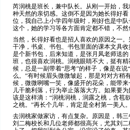
芮润桃是班长，兼中队长。从刚一开始，我
种天然的亲切感。这倒不是因为她长得好看
位，我自己上小学四年级时，刚好也是中队
这个，她的学习等各方面肯定都不错，不然
当然，长得好看也是招人喜欢的原因之一。
干净，书桌、书包、书包里面的课本文具收
是个新书包，后来知道，是张月凤老师送的
班，也很喜欢润桃。润桃眼睛不大，挺有精
候，总是一副带着“思考”的样子，像是在说
么。”有时候眉头微微皱起，那是对对方稍
候，微微咧嘴一笑，像盛开的花朵，能带来
儿干脆利落，行为举止落落大方。如果要为
该是这样滴：“润桃润桃，润露之桃，含苞
之桃。”再长个几年，肯定是全村第一美人
去润桃家做家访，有点复杂。原因是，韩三
刘二梅校长和几位老师都很高兴，尤其刘二