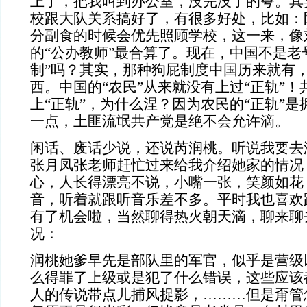
上了，把我叫到办公室，没完没了的夸。其
校跟大队关系搞好了，有很多好处，比如：
分副食的时候会优先照顾学校，这一来，像
的“公办教师”最合算了。现在，中国不是老
制”吗？其实，那种狗屁制度中国历来就有
西。中国的“农民”从来就没有上过“正轨”
上“正轨”，为什么涅？因为农民的“正轨”
一点，土匪流氓共产党是绝不会允许滴。
闲话、废话少说，还说芮润桃。听说我要去
张月凤张老师赶忙过来给我介绍她家的情况
心，人长得漂亮不说，小嘴一张，笑颜如花
音，听着就跟听音乐差不多。平时我也喜欢
有了机会啦，当然聊得热火朝天滴，聊来聊
况：
润桃她爹早先是部队里的军官，似乎是营级
么得罪了上级或是犯了什么错误，这些应该都
人的传说带点儿捕风捉影，………但是甭管