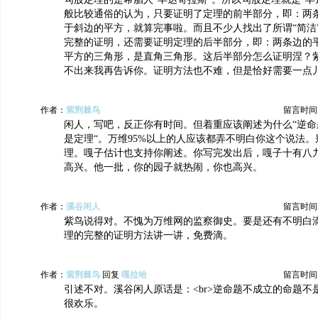
般比较通俗的认为，只要证明了定理的前半部分，即：两
于斜边的平方，就算完事啦。而且不少人找出了所谓“简洁
完整的证明，还需要证明定理的后半部分，即：两条边的
平方的三角形，是直角三角形。这后半部分怎么证明涅？
不出来我再告诉你。证明方法也不难，但是恰好需要一点儿
作者：
紫荆棘鸟
留言时间：20
闲人，写吧，反正你有时间。但着重应该阐述为什么“逆命
是定理“。万维95%以上的人应该都弄不明白你这个说法
理。嘎子估计也支持你阐述。你写完发出后，嘎子十有八
高兴。他一批，你的园子就热闹，你也高兴。
作者：
溪谷闲人
留言时间：20
紫鸟说得对。不愧为万维网的监察御史。要是还有不明白
理的完整的证明方法讲一讲，免费滴。
作者：
紫荆棘鸟
回复
嘎拉哈
留言时间：20
引述不对。溪谷闲人原话是：<br>逆命题不成立的命题不是
很欢乐。