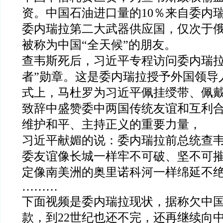
资。中国石油进口量的10％来自委内
委内瑞拉第二大武器供应国，仅次于
被称为中国“全天候”的朋友。
查韦斯死后，习近平专程访问委内瑞拉
者”勋章。这是委内瑞拉授予外国领导
式上，马杜罗为习近平佩挂绶带、佩
致辞中盛赞委中两国传统友谊和互利
维护和平、主持正义的重要力量，
习近平献媚的说：委内瑞拉前总统查
委友谊像长城一样牢不可破、坚不可
定像南美洲的奥里诺科河一样绵延不
………
下面视频是委内瑞拉现状，据称欠中
款，到22世纪也还不完，还再继续向