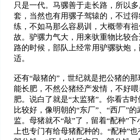
只是一代。马骡善于走长路，所以多
套，当然也有用骡子驾辕的，不过得
练，不如马那么容易训，大概带有祖
故。驴骡力气大，用来驮重物比较合
路的时候，部队上经常用驴骡驮炮，
适。
还有“敲猪的”，世纪就是把公猪的
能长肥，不然公猪经产发情，不好喂
肥。说白了就是“太监猪”。你看古
比较好，像明朝的“东厂”、“西厂”
监。母猪就不“敲”了，留着“配种”
上也专门有给母猪配种的。“配种”