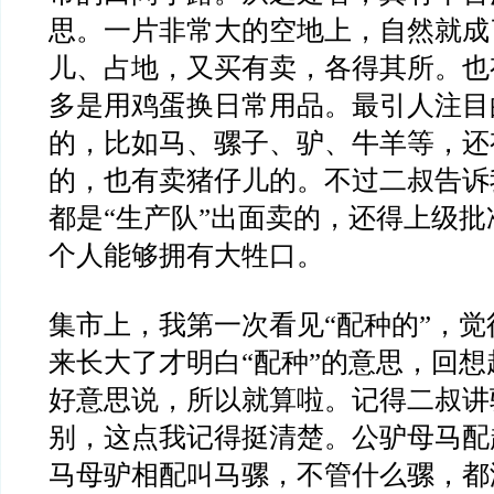
思。一片非常大的空地上，自然就成
儿、占地，又买有卖，各得其所。也
多是用鸡蛋换日常用品。最引人注目
的，比如马、骡子、驴、牛羊等，还
的，也有卖猪仔儿的。不过二叔告诉
都是“生产队”出面卖的，还得上级
个人能够拥有大牲口。
集市上，我第一次看见“配种的”，
来长大了才明白“配种”的意思，回
好意思说，所以就算啦。记得二叔讲
别，这点我记得挺清楚。公驴母马配
马母驴相配叫马骡，不管什么骡，都