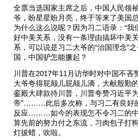
全票当选国家主席之后，中国人民领
爷，盼星星盼月亮，终于等来了美国
为什么这么说呢？因为习二语录：“我
好中美关系，没有一条理由搞坏中美关
系，可以说是习二大爷的“治国理念”
国，中国驴怎能撅起？
川普在2017年11月访华时对中国不
大爷夸得屁颠儿屁颠儿滴，大献殷勤
銮殿大肆款待川普，川普夸赞习近平为
帝”………此后多次称，与习二有良好
反应………如今的表现怎不令习二的
算先前的努力付之东流，习肉包子打
灯拔蜡，吹啦。