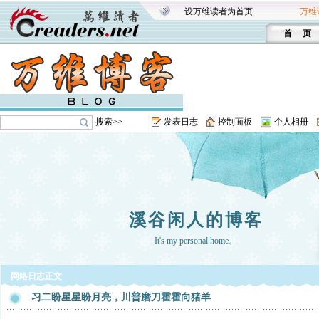
设万维读者为首页
万维
首 页
搜索>>
发表日志
控制面板
个人相册
溪谷闲人的博客
It's my personal home。
网络日志正文
习二盼星星盼月亮，川普磨刀霍霍向猪羊