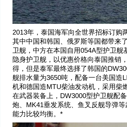
2013年，泰国海军向全世界招标订购
其中中国和韩国、俄罗斯等国都带来
卫舰，中方在本国自用054A型护卫舰
隐身护卫舰，以优惠价格向泰国推销
得，但是泰军最终选择了韩国的DW30
舰排水量为3650吨，配备一台美国造LM
机和德国造MTU柴油发动机，采用柴
在武器装备上，DW3000型护卫舰配备
炮、MK41垂发系统、鱼叉反舰导弹
能力比较均衡。*