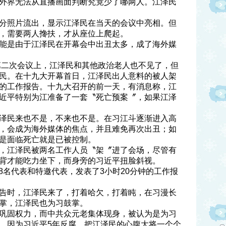
外界无法从直播画面判断究竟少了哪两人。江泽民
分照片流出，显示江泽民在当天的会议中亮相。但
，需要两人搀扶，才从座位上爬起。
能是由于江泽民在开幕会中出丑太多，成了海外媒
团第二次会议上，江泽民和其他政治老人也不见了，但
民。在十九大开幕首日，江泽民出人意料的被人架
的工作报告。十九大召开的前一天，有消息称，江
近平特别为江准备了一套〝死亡预案〞，如果江泽
泽民来也不是，不来也不是。在习江斗逐渐进入高
，会成为海外媒体的焦点，并且难免再次出丑；如
是面临死亡就是已被控制。
，江泽民被两名工作人员〝架〞进了会场，尽管有
背才能吃力坐下，而身旁的习近平扭脸斜视。
38名代表和特邀代表，发表了3小时20分钟的工作报
告时，江泽民来了，打着哈欠，打着盹，在习漫长
掌，江泽民也为习鼓掌。
巩固权力，而中共众元老集体现身，被认为是为习
。因为习近平5年反腐，把江泽民的心腹大将一个个