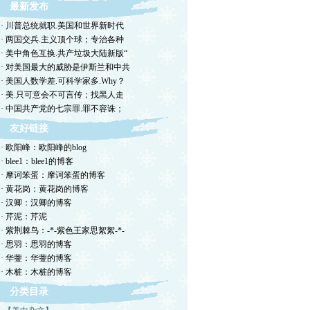
最新发布
· 川普总统就职.美国和世界新时代
· 两国交兵.主义顶个球；专治各种
· 美中角色互换.共产垃圾大陆新版“
· 对美国最大的威胁是伊斯兰和中共
· 美国人数学差.可科学家多.Why？
· 美.只可意会不可言传；找黑人走
· 中国共产党的七宗罪.罪不容诛；
友好链接
· 欧阳峰：欧阳峰的blog
· blee1：blee1的博客
· 摩诃笨蛋：摩诃笨蛋的博客
· 黄花岗：黄花岗的博客
· 汉卿：汉卿的博客
· 芹泥：芹泥
· 紫荆棘鸟：-*-紫色王家思絮絮-*-
· 思羽：思羽的博客
· 华蓥：华蓥的博客
· 木桩：木桩的博客
分类目录