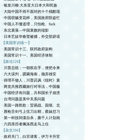
· 银发川柳.大东亚大日本大和民族
· 大陆中国不得不面对的十个残酷现
· 中国窃贼变花样，美国政府防盗忙
· 中国人不懂道理，只怕枪、fuck
· 东北衰落—中国衰败的缩影
· 日本艺妓华春莹被捕，外交部辟谣
【美国常识续一】
· 美国常识十三、联邦政府架构
· 美国常识十一、美国经济体制
【政论124】
· 川普总统：一朝权在手，便把令来
· 六大误判，蹂躏海南，抛弃雄安
· 得理不饶人，川普讥讽《纽时》衰
· 两党共推西藏旅行对等法，中国服
· 中国经济有问题，共和国长子崩溃
· 台湾问题是美中关系问题
· 美国一路凯歌：贸易战、国墙、北
· 唇枪舌剑弓上弦刀出鞘，蔡妹怼习
· 第一科技间谍自杀，撕千人计划画
· 六四亲历者佩洛西走马上任
【杂文104】
· 政府关门，白宫请客，伊万卡升官