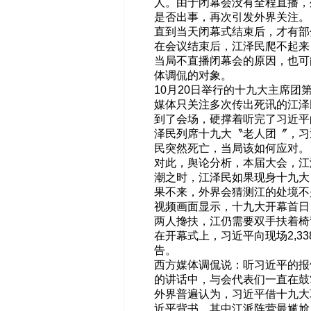
人。由于闭幕会没有全程直播，
是否出事，再次引发外界关注。
直到当天闭幕式结束后，才有部
在会议结束后，江泽民爬不起来
当局不直播闭幕会的原因，也可
体调侃的对象。
10月20日举行的十九大主席
媒体只关注多次传出死讯的江泽
到了会场，硬撑着听完了习近平
泽民列席十九大〝老人团〞，习
民突然死亡，当局该如何应对。
对此，舆论分析，本届大会，江
潮之时，江泽民如果现身十九大
果不来，外界会猜测江的处境不
视频画面显示，十九大开幕首日
两人搀扶，江仍需要双手扶着椅
在开幕式上，习近平向现场2,3
告。
西方媒体调侃说：听习近平的报
的讲话中，与会代表们一直在鼓
外界普遍认为，习近平借十九大
近平背书，其中江派阵营最尴尬