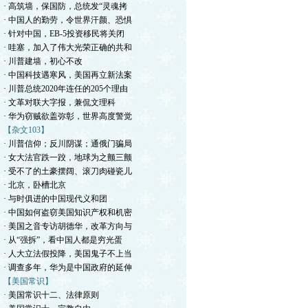
· 高筑墙，保国防，总统发“灵魂拷
· 中国人的勤劳，令世界汗颜、恐惧
· 针对中国，EB-5投资移民将关闭
· 哇塞，加入了伟大光荣正确的共和
· 川普建墙，初心不改
· 中国科技遇寒风，美国再立新法案
· 川普总统2020年连任的205个理由
· 文革对联大字报，兼侃文理科
· 华为窃贼欲盖弥彰，世界高度警觉
【杂文103】
· 川普信仰；反川阴谋；通俄门骗局
· 女大法官跌一跤，地球为之颤三颤
· 受不了的土豪摆阔、滚刀肉碰瓷儿
· 北京，卧槽北京
· 与时俱进的中国现代义和团
· 中国如何盗窃美国知识产权和机密
· 美国之音专访胡德华，改革方向与
· 从“强拆”，看中国人都是穷光蛋
· 人大立法假投降，美国鬼子不上当
· 调查多年，华为是中国政府的延伸
【美国常识】
· 美国常识十二、法律原则