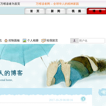
设万维读者为首页
万维读者网 -- 全球华人的精神家园
首 页
新 闻
视 频
博 客
志
控制面板
个人相册
给我留言
人的博客
rsonal home。
2017-10-29 06:00:16