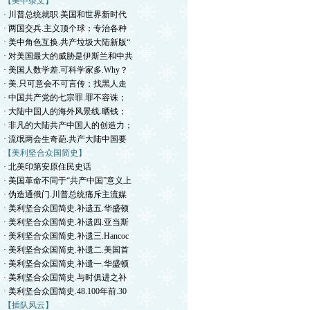
【美中杂文】
· 川普总统就职.美国和世界新时代
· 两国交兵.主义顶个球；专治各种
· 美中角色互换.共产垃圾大陆新版“
· 对美国最大的威胁是伊斯兰和中共
· 美国人数学差.可科学家多.Why？
· 美.只可意会不可言传；找黑人走
· 中国共产党的七宗罪.罪不容诛；
· 大陆中国人的海外风景线.晒钱；
· 非凡的大陆共产中国人的创造力；
· 流氓两会生奇葩.共产大陆中国要
【美利坚合众国简史】
· 北美印第安原住民史话
· 美国革命不同于“共产中国”意义上
· 伪造通俄门.川普总统痛斥主流媒
· 美利坚合众国简史.补遗五.华盛顿
· 美利坚合众国简史.补遗四.亚当斯
· 美利坚合众国简史.补遗三.Hancoc
· 美利坚合众国简史.补遗二.美国首
· 美利坚合众国简史.补遗一.华盛顿
· 美利坚合众国简史.与时俱进之补
· 美利坚合众国简史.48.100年前.30
【插队风云】