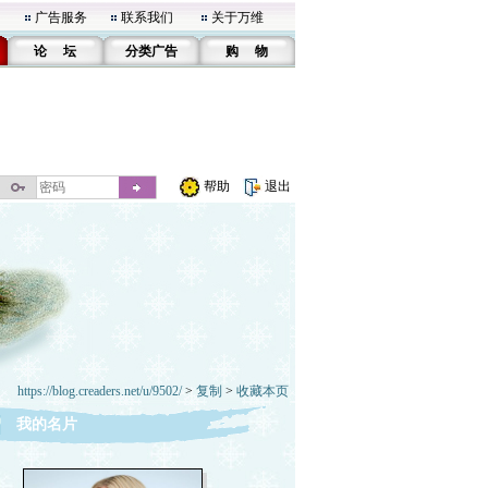
广告服务
联系我们
关于万维
论 坛
分类广告
购 物
帮助
退出
https://blog.creaders.net/u/9502/
>
复制
>
收藏本页
我的名片