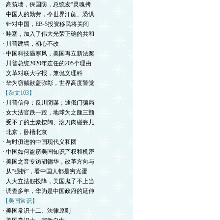
· 高筑墙，保国防，总统发“灵魂拷
· 中国人的勤劳，令世界汗颜、恐惧
· 针对中国，EB-5投资移民将关闭
· 哇塞，加入了伟大光荣正确的共和
· 川普建墙，初心不改
· 中国科技遇寒风，美国再立新法案
· 川普总统2020年连任的205个理由
· 文革对联大字报，兼侃文理科
· 华为窃贼欲盖弥彰，世界高度警觉
【杂文103】
· 川普信仰；反川阴谋；通俄门骗局
· 女大法官跌一跤，地球为之颤三颤
· 受不了的土豪摆阔、滚刀肉碰瓷儿
· 北京，卧槽北京
· 与时俱进的中国现代义和团
· 中国如何盗窃美国知识产权和机密
· 美国之音专访胡德华，改革方向与
· 从“强拆”，看中国人都是穷光蛋
· 人大立法假投降，美国鬼子不上当
· 调查多年，华为是中国政府的延伸
【美国常识】
· 美国常识十二、法律原则