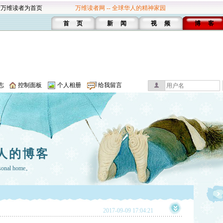
设万维读者为首页
万维读者网 -- 全球华人的精神家园
首 页
新 闻
视 频
博 客
志
控制面板
个人相册
给我留言
人的博客
rsonal home。
2017-09-09 17:04:21