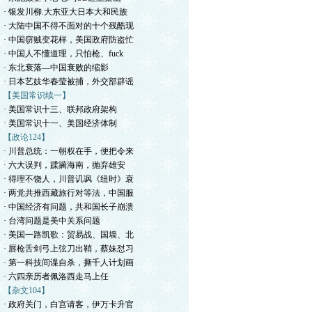
· 银发川柳.大东亚大日本大和民族
· 大陆中国不得不面对的十个残酷现
· 中国窃贼变花样，美国政府防盗忙
· 中国人不懂道理，只怕枪、fuck
· 东北衰落—中国衰败的缩影
· 日本艺妓华春莹被捕，外交部辟谣
【美国常识续一】
· 美国常识十三、联邦政府架构
· 美国常识十一、美国经济体制
【政论124】
· 川普总统：一朝权在手，便把令来
· 六大误判，蹂躏海南，抛弃雄安
· 得理不饶人，川普讥讽《纽时》衰
· 两党共推西藏旅行对等法，中国服
· 中国经济有问题，共和国长子崩溃
· 台湾问题是美中关系问题
· 美国一路凯歌：贸易战、国墙、北
· 唇枪舌剑弓上弦刀出鞘，蔡妹怼习
· 第一科技间谍自杀，撕千人计划画
· 六四亲历者佩洛西走马上任
【杂文104】
· 政府关门，白宫请客，伊万卡升官