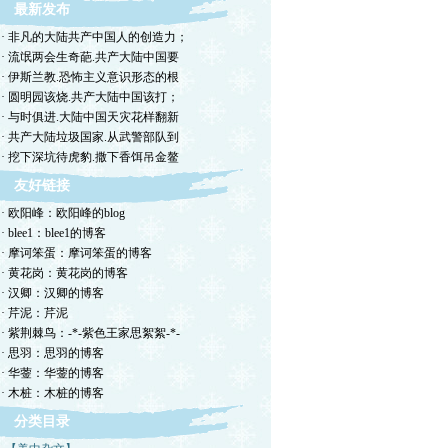
最新发布
· 非凡的大陆共产中国人的创造力；
· 流氓两会生奇葩.共产大陆中国要
· 伊斯兰教.恐怖主义意识形态的根
· 圆明园该烧.共产大陆中国该打；
· 与时俱进.大陆中国天灾花样翻新
· 共产大陆垃圾国家.从武警部队到
· 挖下深坑待虎豹.撒下香饵吊金鳌
友好链接
· 欧阳峰：欧阳峰的blog
· blee1：blee1的博客
· 摩诃笨蛋：摩诃笨蛋的博客
· 黄花岗：黄花岗的博客
· 汉卿：汉卿的博客
· 芹泥：芹泥
· 紫荆棘鸟：-*-紫色王家思絮絮-*-
· 思羽：思羽的博客
· 华蓥：华蓥的博客
· 木桩：木桩的博客
分类目录