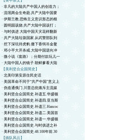
【美中杂文】
· 非凡的大陆共产中国人的创造力；
· 流氓两会生奇葩.共产大陆中国要
· 伊斯兰教.恐怖主义意识形态的根
· 圆明园该烧.共产大陆中国该打；
· 与时俱进.大陆中国天灾花样翻新
· 共产大陆垃圾国家.从武警部队到
· 挖下深坑待虎豹.撒下香饵吊金鳌
· 邓小平大开杀戒.大陆中国逆向冲
· 微小说《套路》；分期付款玩儿一
· 大陆中国人的镜子.朝鲜爹看大陆
【美利坚合众国简史】
· 北美印第安原住民史话
· 美国革命不同于“共产中国”意义上
· 伪造通俄门.川普总统痛斥主流媒
· 美利坚合众国简史.补遗五.华盛顿
· 美利坚合众国简史.补遗四.亚当斯
· 美利坚合众国简史.补遗三.Hancoc
· 美利坚合众国简史.补遗二.美国首
· 美利坚合众国简史.补遗一.华盛顿
· 美利坚合众国简史.与时俱进之补
· 美利坚合众国简史.48.100年前.30
【插队风云】