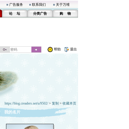
广告服务
联系我们
关于万维
论 坛
分类广告
购 物
帮助
退出
https://blog.creaders.net/u/9502/
>
复制
>
收藏本页
我的名片