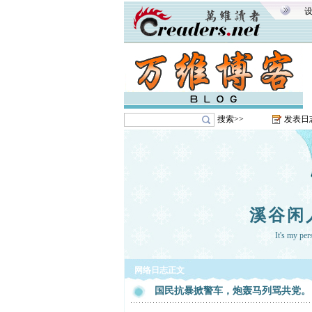
搜索>>
发表日
溪谷闲
It's my pe
网络日志正文
国民抗暴掀警车，炮轰马列骂共党。