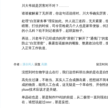
川大爷就是厉害对不对？………
谁谁被解雇了无所谓，你这句话说得对。川大爷确实厉害
处理“白宫家务事”理应如此。外人说三道四，无关紧要，纽
瞎掰。打仗的时候，司令官枪毙几个人也是家常便饭，何
的小儿科？轮不到记者插手，起哄架秧子。
再说，川老爷子已经成功的用“泄密门”解开了“通俄门”的
防止“白宫泄密”，暴露造谣媒体的嘴脸、整肃政治伦理，
入正常工作轨道。
作者：
溪谷闲人
回复
高鹏
留言时间：20
没想到对生物学这么在行，我们这些科班出身的是在是自
高先生过谦，不敢当。其实人工合成胰岛素，想想就不简
成的物质，能用人工合成，这无疑是一个革命性、开创性的突
phase技术应该才是关键。
单晶硅也是，那是制作PN结的前提，从二极管一直到现在
在，谁想说超过inter，那是妄想。