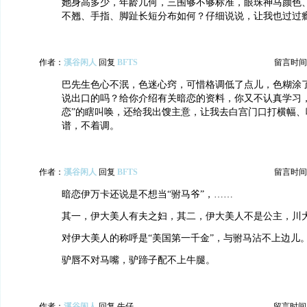
她身高多少，年龄几何，三围够不够标准，眼珠神马颜色
不翘、手指、脚趾长短分布如何？仔细说说，让我也过过
作者：
溪谷闲人
回复
BFTS
留言时间：20
巴先生色心不泯，色迷心窍，可惜格调低了点儿，色糊涂了
说出口的吗？给你介绍有关暗恋的资料，你又不认真学习，
恋”的瞎叫唤，还给我出馊主意，让我去白宫门口打横幅、
谱，不着调。
作者：
溪谷闲人
回复
BFTS
留言时间：20
暗恋伊万卡还说是不想当“驸马爷”，……
其一，伊大美人有夫之妇，其二，伊大美人不是公主，川
对伊大美人的称呼是“美国第一千金”，与驸马沾不上边儿
驴唇不对马嘴，驴蹄子配不上牛腿。
作者：
溪谷闲人
回复 牛仔
留言时间：20