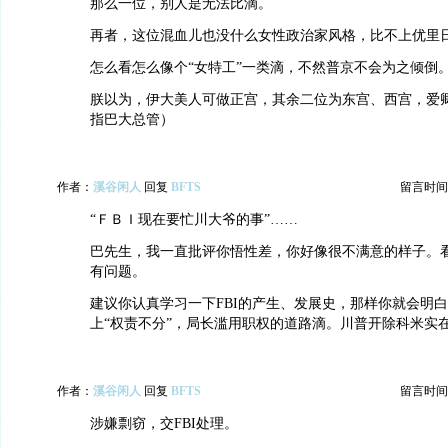
那么一位，别人是无法比滴。
再者，这位混血儿也没什么女性政治家风格，比不上优里
怎么看怎么像个“女特工”一类滴，不然普京不会为之倾倒
朕以为，伊大美人可做正宫，其余二位为东宫、西宫，爱
指巴大总管）
作者：
溪谷闲人
回复
BFTS
留言时间：20
“ＦＢＩ现在要忙川大爷的事”……
巴先生，我一直批评你悟性差，你好像很不满意的样子。
有问题。
建议你认真学习一下FBI的产生、发展史，那样你就会明白“
上“权责不分”，局长滥用职权的道路滴。川普开除科米实
作者：
溪谷闲人
回复
BFTS
留言时间：20
涉嫌剽窃，交FBI处理。