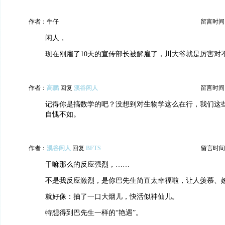
作者：牛仔
留言时间：20
闲人，
现在刚雇了10天的宣传部长被解雇了，川大爷就是厉害对
作者：
高鹏
回复
溪谷闲人
留言时间：20
记得你是搞数学的吧？没想到对生物学这么在行，我们这
自愧不如。
作者：
溪谷闲人
回复
BFTS
留言时间：20
干嘛那么的反应强烈，……
不是我反应激烈，是你巴先生简直太幸福啦，让人羡慕、
就好像：抽了一口大烟儿，快活似神仙儿。
特想得到巴先生一样的“艳遇”。