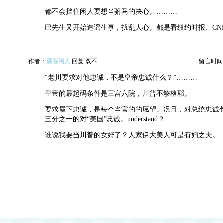
都不会挡住闲人要想当驸马的决心。………
巴先生又开始造谣生事，扰乱人心。都是看纽约时报、CN
作者：
溪谷闲人
回复 双不
留言时间：20
“老川要求对他忠诚，不是皇帝忠诚什么？”………
皇帝的最起码条件是三宫六院，川普不够格耶。
要求属下忠诚，是每个当官的的愿望。况且，对总统忠诚
三分之一的对“美国”忠诚。understand？
谁说我要当川普的女婿了？人家伊大美人可是有妇之夫。