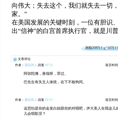
向伟大；失去这个，我们就失去一切
家。”
在美国发展的关键时刻，一位有胆识
出“信神”的白宫首席执行官，就是川
浏览(3597)
(17)
文章评论
作者：
溪谷闲人
回复
BFTS
留言时间：20
阿弥陀佛，善哉呀，罪过。
巴先生有失文人体统，在下不敢狗同。
作者：
溪谷闲人
回复
BFTS
留言时间：20
这恐怕是你的金发白妞跟你的对唱吧，伊大美人在我这儿
儿会唱歌涅？