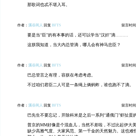
那歌词也忒不堪入耳。
作者：
溪谷闲人
回复
BFTS
留言时间：20
要是当“臣”的有本事的话，还可以学当“汉奸”滴………
这朕我知道，当大内总管滴，哪儿会有神马忠臣？
作者：
溪谷闲人
回复
BFTS
留言时间：20
巴总管言之有理，容朕在考虑考虑。
不过咱们君臣二人可是一条绳上俩蚂蚱，谁也跑不了滴。
作者：
溪谷闲人
回复
BFTS
留言时间：20
巴先生不要忘记，开除科米是之后一系列“通俄门”虾扯蛋
普京的MM好像是个混血儿，当然不差啦，不过比起伊大
缺少高雅气度、大家风范、第一千金的天然魅力。这也难