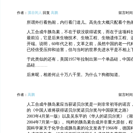
作者：
溪谷闲人
回复
高鹏
留言时间：20
所谓外行看热闹，内行看门道儿。高先生大概只配看个热
人工合成牛胰岛素，不在于获没获得诺奖，而在于这项科技
最前沿，它是后来生物技术、生物工程、生物遗传工程、遗
开端。说明，60年代之初，文革之前，虽然中国的老一代
已经倍受压抑和迫害，但与当时的世界先进水平是不相上
于此类似的还有，美国1957年拉制出第一个单晶硅，中国在
晶硅………
后来呢，相差何止十万八千里。为什么？狗都知道。
作者：
高鹏
留言时间：20
人工合成牛胰岛素应当获诺贝尔奖是一则非常初等的谣言
的《中国人谁将获得诺贝尔奖诺贝尔奖与中国获奖之路》
2003年4月第一版）以及吴东平的《华人的诺贝尔奖》（
2004年7月第一版）。纯粹的胰岛素合成并非重大原创，
国科学家关于化学合成胰岛素的论文发表于1966年，德国科