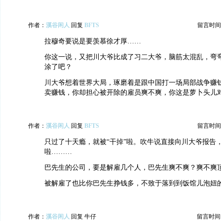
作者：
溪谷闲人
回复
BFTS
留言时间：20
拉穆奇要说是要羡慕徐才厚……
你这一说，又把川大爷比成了习二大爷，脑筋太混乱，弯
涂了吧？
川大爷想着世界大局，琢磨着是跟中国打一场局部战争赚
卖赚钱，你却担心被开除的雇员爽不爽，你这是萝卜头儿
作者：
溪谷闲人
回复
BFTS
留言时间：20
只过了十天瘾，就被“干掉”啦。吹牛说直接向川大爷报告
啦………
巴先生的公司，要是解雇几个人，巴先生爽不爽？爽不爽
被解雇了也比你巴先生挣钱多，不致于落到到饭馆儿泡妞
作者：
溪谷闲人
回复 牛仔
留言时间：20