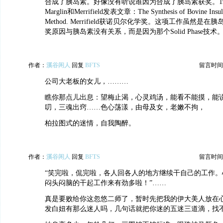
合成了胰岛素。好像没有听说谁因为合成了胰岛素获奖。19
Marglin和Merrifield发表文章：The Synthesis of Bovine Insulin
Method. Merrifield获诺贝尔化学奖。这项工作虽然是
奖原因与胰岛素没有关系，而是因为那个Solid Phase技术
作者：
溪谷闲人
回复
BFTS
留言时间：20
公司大老板的女儿，………
瞧你那点儿出息：望梅止渴，心灵鸡汤，能看不能摸，能
叨，三魂出窍……色心荡漾，由母及女，老嫩不拘，
柏拉图式的迷情，自我陶醉。
作者：
溪谷闲人
回复
BFTS
留言时间：20
“笑完啦，侃完啦，各人回各人的地方继续干自己的工作。
闷头闷脑的干起工作来有劲多啦！”……
真是要败给你这忽悠二师了，暂时先把我的伊大美人放在
发白妞有那么迷人吗，几句话就把你迷的五迷三道滴，找