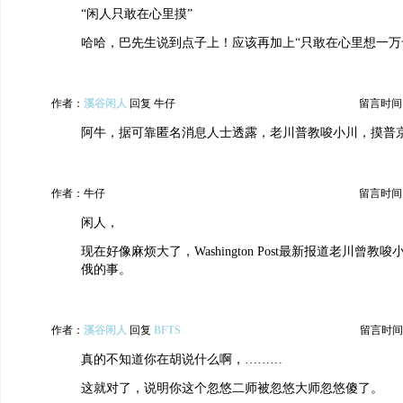
“闲人只敢在心里摸”
哈哈，巴先生说到点子上！应该再加上“只敢在心里想一万
作者：
溪谷闲人
回复 牛仔
留言时间：20
阿牛，据可靠匿名消息人士透露，老川普教唆小川，摸普
作者：牛仔
留言时间：20
闲人，
现在好像麻烦大了，Washington Post最新报道老川曾教唆小川m
俄的事。
作者：
溪谷闲人
回复
BFTS
留言时间：20
真的不知道你在胡说什么啊，………
这就对了，说明你这个忽悠二师被忽悠大师忽悠傻了。