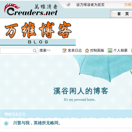
设万维读者为首页
万维
首 页
搜索>>
发表日志
控制面板
个人相册
溪谷闲人的博客
It's my personal home。
网络日志正文
川普与我，英雄所见略同。