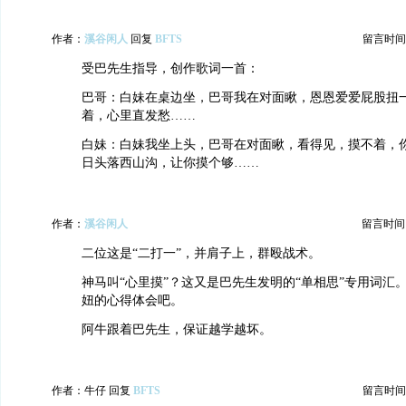
作者：
溪谷闲人
回复
BFTS
留言时间：20
受巴先生指导，创作歌词一首：
巴哥：白妹在桌边坐，巴哥我在对面瞅，恩恩爱爱屁股扭
着，心里直发愁……
白妹：白妹我坐上头，巴哥在对面瞅，看得见，摸不着，
日头落西山沟，让你摸个够……
作者：
溪谷闲人
留言时间：20
二位这是“二打一”，并肩子上，群殴战术。
神马叫“心里摸”？这又是巴先生发明的“单相思”专用词汇
妞的心得体会吧。
阿牛跟着巴先生，保证越学越坏。
作者：牛仔 回复
BFTS
留言时间：20