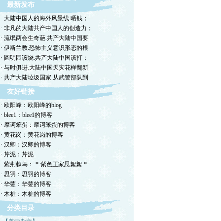
最新发布
· 大陆中国人的海外风景线.晒钱；
· 非凡的大陆共产中国人的创造力；
· 流氓两会生奇葩.共产大陆中国要
· 伊斯兰教.恐怖主义意识形态的根
· 圆明园该烧.共产大陆中国该打；
· 与时俱进.大陆中国天灾花样翻新
· 共产大陆垃圾国家.从武警部队到
友好链接
· 欧阳峰：欧阳峰的blog
· blee1：blee1的博客
· 摩诃笨蛋：摩诃笨蛋的博客
· 黄花岗：黄花岗的博客
· 汉卿：汉卿的博客
· 芹泥：芹泥
· 紫荆棘鸟：-*-紫色王家思絮絮-*-
· 思羽：思羽的博客
· 华蓥：华蓥的博客
· 木桩：木桩的博客
分类目录