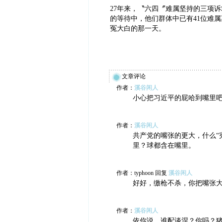
27年来，〝六四〞难属坚持的三项
的等待中，他们群体中已有41位难
冤大白的那一天。
文章评论
作者：
溪谷闲人
小心把习近平的屁哈到嘴里
作者：
溪谷闲人
共产党的嘴张的更大，什么“
里？球都含在嘴里。
作者：typhoon 回复
溪谷闲人
好好，缴枪不杀，你把嘴张
作者：
溪谷闲人
依你说，谁配谈涅？你吗？