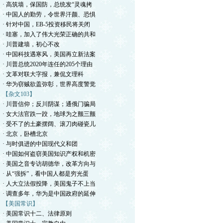
· 高筑墙，保国防，总统发“灵魂拷
· 中国人的勤劳，令世界汗颜、恐惧
· 针对中国，EB-5投资移民将关闭
· 哇塞，加入了伟大光荣正确的共和
· 川普建墙，初心不改
· 中国科技遇寒风，美国再立新法案
· 川普总统2020年连任的205个理由
· 文革对联大字报，兼侃文理科
· 华为窃贼欲盖弥彰，世界高度警觉
【杂文103】
· 川普信仰；反川阴谋；通俄门骗局
· 女大法官跌一跤，地球为之颤三颤
· 受不了的土豪摆阔、滚刀肉碰瓷儿
· 北京，卧槽北京
· 与时俱进的中国现代义和团
· 中国如何盗窃美国知识产权和机密
· 美国之音专访胡德华，改革方向与
· 从“强拆”，看中国人都是穷光蛋
· 人大立法假投降，美国鬼子不上当
· 调查多年，华为是中国政府的延伸
【美国常识】
· 美国常识十二、法律原则