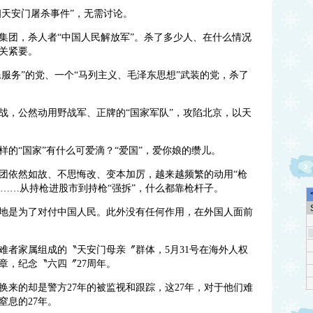
四天安门屠杀事件”，无需讨论。
集团，杀人者“中国人民解放军”。杀了多少人、在什么情况
关紧要。
民服务”的党、一个“马列主义、毛泽东思想”武装的党，杀了
战，公然动用野战军、正牌的“国家军队”，攻陷北京，以天
的“国家”有什么可爱滴？“爱国”，爱你娘的缵儿。
团依然如故、不思悔改、变本加厉，越来越频繁的动用“枪
管”……从持枪进股市到持枪“强拆”，什么都靠枪杆子。
地是为了对付中国人民。此外没有任何作用，在外国人面前
难者家属组成的〝天安门母亲〞群体，5月31号在海外人权
章，纪念〝六四〞27周年。
换来的却是警方27年的被监视和跟踪，这27年，对于他们难
窒息的27年。