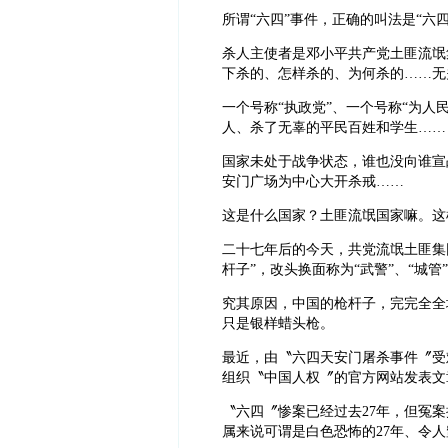
所谓“六四”事件，正确的叫法是“六
杀人主使者是邓小平共产党土匪流氓
下杀的、怎样杀的、为何杀的……无
一个号称“执政党”、一个号称“为人
人、杀了无辜的平民百姓和学生……
国家未处于战争状态，谁也没向谁宣
安门广场为中心大开杀戒……
这是什么国家？土匪流氓国家嘛。这样
二十七年后的今天，共党流氓土匪集
杆子”，改头换面称为“武警”、“城
究其原因，中国的枪杆子，完完全全
只是银样蜡头枪。
最近，由〝六四天安门屠杀事件〞受
组织〝中国人权〞的官方网站发表文
〝六四〞惨案已经过去27年，但冤案
属来说可谓是白色恐怖的27年、令人