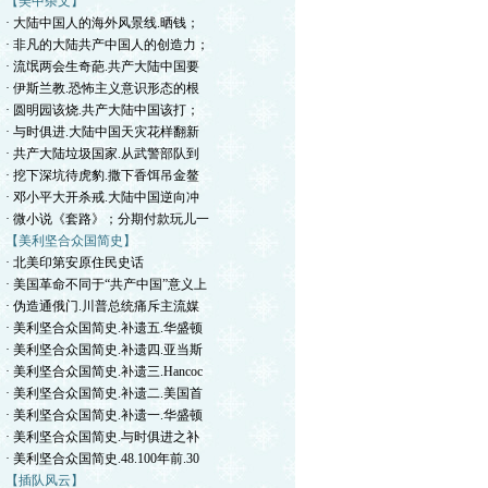
【美中杂文】
· 大陆中国人的海外风景线.晒钱；
· 非凡的大陆共产中国人的创造力；
· 流氓两会生奇葩.共产大陆中国要
· 伊斯兰教.恐怖主义意识形态的根
· 圆明园该烧.共产大陆中国该打；
· 与时俱进.大陆中国天灾花样翻新
· 共产大陆垃圾国家.从武警部队到
· 挖下深坑待虎豹.撒下香饵吊金鳌
· 邓小平大开杀戒.大陆中国逆向冲
· 微小说《套路》；分期付款玩儿一
【美利坚合众国简史】
· 北美印第安原住民史话
· 美国革命不同于“共产中国”意义上
· 伪造通俄门.川普总统痛斥主流媒
· 美利坚合众国简史.补遗五.华盛顿
· 美利坚合众国简史.补遗四.亚当斯
· 美利坚合众国简史.补遗三.Hancoc
· 美利坚合众国简史.补遗二.美国首
· 美利坚合众国简史.补遗一.华盛顿
· 美利坚合众国简史.与时俱进之补
· 美利坚合众国简史.48.100年前.30
【插队风云】