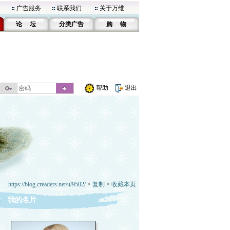
广告服务
联系我们
关于万维
论 坛
分类广告
购 物
帮助
退出
https://blog.creaders.net/u/9502/
>
复制
>
收藏本页
我的名片