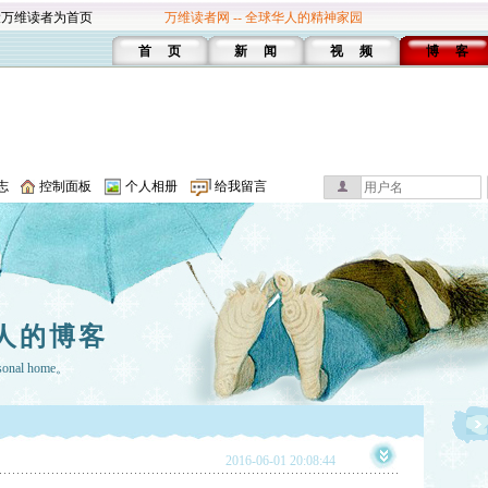
设万维读者为首页
万维读者网 -- 全球华人的精神家园
首 页
新 闻
视 频
博 客
志
控制面板
个人相册
给我留言
人的博客
rsonal home。
2016-06-01 20:08:44