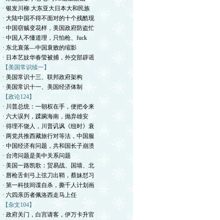
· 银发川柳.大东亚大日本大和民族
· 大陆中国不得不面对的十个残酷现
· 中国窃贼变花样，美国政府防盗忙
· 中国人不懂道理，只怕枪、fuck
· 东北衰落—中国衰败的缩影
· 日本艺妓华春莹被捕，外交部辟谣
【美国常识续一】
· 美国常识十三、联邦政府架构
· 美国常识十一、美国经济体制
【政论124】
· 川普总统：一朝权在手，便把令来
· 六大误判，蹂躏海南，抛弃雄安
· 得理不饶人，川普讥讽《纽时》衰
· 两党共推西藏旅行对等法，中国服
· 中国经济有问题，共和国长子崩溃
· 台湾问题是美中关系问题
· 美国一路凯歌：贸易战、国墙、北
· 唇枪舌剑弓上弦刀出鞘，蔡妹怼习
· 第一科技间谍自杀，撕千人计划画
· 六四亲历者佩洛西走马上任
【杂文104】
· 政府关门，白宫请客，伊万卡升官