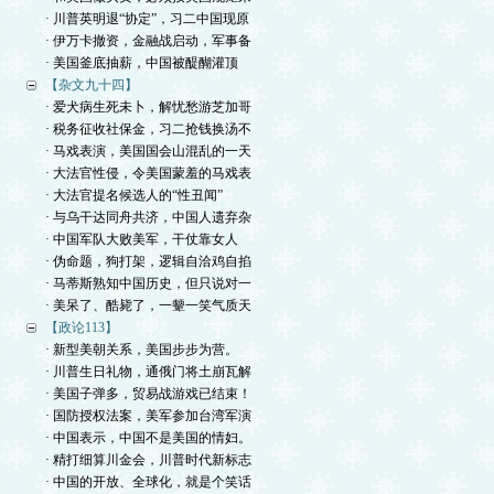
· 川普英明退“协定”，习二中国现原
· 伊万卡撤资，金融战启动，军事备
· 美国釜底抽薪，中国被醍醐灌顶
【杂文九十四】
· 爱犬病生死未卜，解忧愁游芝加哥
· 税务征收社保金，习二抢钱换汤不
· 马戏表演，美国国会山混乱的一天
· 大法官性侵，令美国蒙羞的马戏表
· 大法官提名候选人的“性丑闻”
· 与乌干达同舟共济，中国人遗弃杂
· 中国军队大败美军，干仗靠女人
· 伪命题，狗打架，逻辑自洽鸡自掐
· 马蒂斯熟知中国历史，但只说对一
· 美呆了、酷毙了，一颦一笑气质天
【政论113】
· 新型美朝关系，美国步步为营。
· 川普生日礼物，通俄门将土崩瓦解
· 美国子弹多，贸易战游戏已结束！
· 国防授权法案，美军参加台湾军演
· 中国表示，中国不是美国的情妇。
· 精打细算川金会，川普时代新标志
· 中国的开放、全球化，就是个笑话