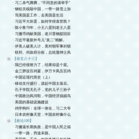
· 习二杀气腾腾，“不同意的请举手”
· 钢铝关税敲中国，一带一路雪上加
· 骂美国是工作，去美国是生活
· 习近平大坏蛋，如何学得袁世凯？
· 陈小鲁70年，小王八蛋到老王八蛋
· 习撒币鸡献美国，老川普钢腚回应
· 习近平最新外号儿“袁二”精解。
· 伊美人破美人计，美对朝军事封锁
· 联邦、州政府分权，总统显绅士风
【杂文八十三】
· 我已经很努力了，结果却是个屁。
· 金三胖设百鸡宴，伊万卡凤压百鸡
· 中国近现代简史（上）
· 移动支付盛行，源起中国太落后。
· 孔子学院无孔子，党的儿子三孙子
· 中国政治风河鞋，中国经济搞娼鸟
· 美国的基础设施建设
· 鸡学狗叫：全球一体化，习二大爷
· 日本农村像天堂，中国农村像什么
【政论100】
· 习傻逼长期执政，是中国人民之福
· 一带一路，穷途末路。