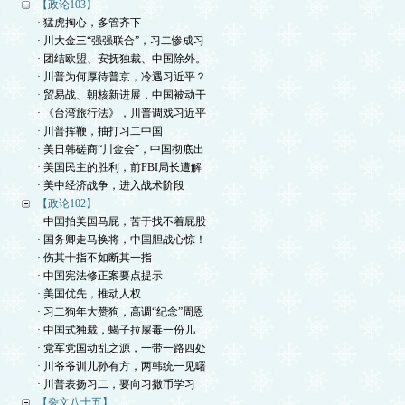
【政论103】
· 猛虎掏心，多管齐下
· 川大金三“强强联合”，习二惨成习
· 团结欧盟、安抚独裁、中国除外。
· 川普为何厚待普京，冷遇习近平？
· 贸易战、朝核新进展，中国被动干
· 《台湾旅行法》，川普调戏习近平
· 川普挥鞭，抽打习二中国
· 美日韩磋商“川金会”，中国彻底出
· 美国民主的胜利，前FBI局长遭解
· 美中经济战争，进入战术阶段
【政论102】
· 中国拍美国马屁，苦于找不着屁股
· 国务卿走马换将，中国胆战心惊！
· 伤其十指不如断其一指
· 中国宪法修正案要点提示
· 美国优先，推动人权
· 习二狗年大赞狗，高调“纪念”周恩
· 中国式独裁，蝎子拉屎毒一份儿
· 党军党国动乱之源，一带一路四处
· 川爷爷训儿孙有方，两韩统一见曙
· 川普表扬习二，要向习撒币学习
【杂文八十五】