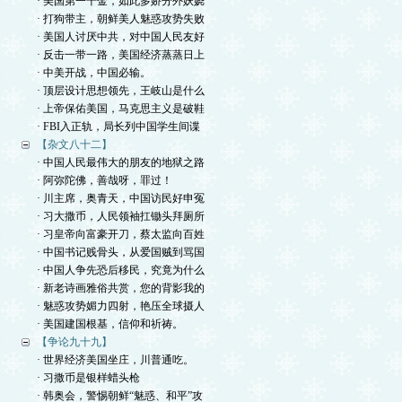
· 美国第一千金，如此多娇分外妖娆
· 打狗带主，朝鲜美人魅惑攻势失败
· 美国人讨厌中共，对中国人民友好
· 反击一带一路，美国经济蒸蒸日上
· 中美开战，中国必输。
· 顶层设计思想领先，王岐山是什么
· 上帝保佑美国，马克思主义是破鞋
· FBI入正轨，局长列中国学生间谍
【杂文八十二】
· 中国人民最伟大的朋友的地狱之路
· 阿弥陀佛，善哉呀，罪过！
· 川主席，奥青天，中国访民好申冤
· 习大撒币，人民领袖扛锄头拜厕所
· 习皇帝向富豪开刀，蔡太监向百姓
· 中国书记贱骨头，从爱国贼到骂国
· 中国人争先恐后移民，究竟为什么
· 新老诗画雅俗共赏，您的背影我的
· 魅惑攻势媚力四射，艳压全球摄人
· 美国建国根基，信仰和祈祷。
【争论九十九】
· 世界经济美国坐庄，川普通吃。
· 习撒币是银样蜡头枪
· 韩奥会，警惕朝鲜“魅惑、和平”攻