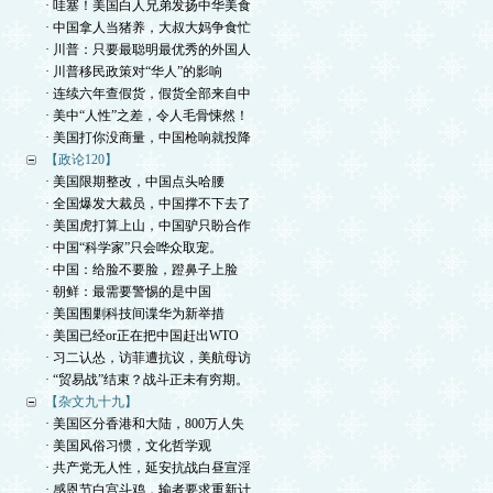
· 哇塞！美国白人兄弟发扬中华美食
· 中国拿人当猪养，大叔大妈争食忙
· 川普：只要最聪明最优秀的外国人
· 川普移民政策对“华人”的影响
· 连续六年查假货，假货全部来自中
· 美中“人性”之差，令人毛骨悚然！
· 美国打你没商量，中国枪响就投降
【政论120】
· 美国限期整改，中国点头哈腰
· 全国爆发大裁员，中国撑不下去了
· 美国虎打算上山，中国驴只盼合作
· 中国“科学家”只会哗众取宠。
· 中国：给脸不要脸，蹬鼻子上脸
· 朝鲜：最需要警惕的是中国
· 美国围剿科技间谍华为新举措
· 美国已经or正在把中国赶出WTO
· 习二认怂，访菲遭抗议，美航母访
· “贸易战”结束？战斗正未有穷期。
【杂文九十九】
· 美国区分香港和大陆，800万人失
· 美国风俗习惯，文化哲学观
· 共产党无人性，延安抗战白昼宣淫
· 感恩节白宫斗鸡，输者要求重新计