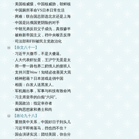
· 美国核威慑，中国核威胁，朝鲜核
· 中国厕所革命VS日本日常生活
· 两难：联合国总部选北京还是上海
· 中国是比俄国更阴险的对手
· 中朝兄弟反目父子成仇，真假掺半
· 被称新帝国主义，裆中央喉舌反弹
· 司法部和FBI被民主党政治化
【杂文八十一】
· 习近平大撒币，不是大傻逼。
· 人大代表虾扯蛋，王沪宁无蛋是太
· 用一带一路包养二奶情人的接班人
· 支持川普Wow！知错必改善莫大焉
· 精神慰藉？日本游戏走俏中国
· 相面：白发人送黑发人。
· 军机频出事，军事与科技有致命鸿
· 习主席皇帝的白痴“六问”。
· 美国政治：指定幸存者
· 疯狗思想家和勇士和尚
【政论九十八】
· 重朔美中关系，中国好日子到头儿
· 习近平即将落马，挡也挡不住？
· 国会演讲实况：团结美国，弥合分