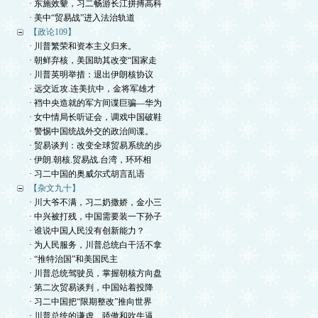
· 东施效颦，习二畅游长江拼搏高科
· 美中“贸易战”进入法治轨道
【政论109】
· 川普繁荣和资本主义归来。
· 朝鲜弃核，美国助其改变“国家走
· 川普英明举措：退出伊朗核协议
· 远交近攻.连美抗中，金将军雄才
· 裆中央造就的军方间谍巨骗—华为
· 女中情局长听证会，调戏中国破鞋
· 警惕中国统战外交的政治间谍。
· 贸易谈判：改变全球贸易系统的步
· 伊朗.朝核.贸易战.台湾，环环相
· 习二中国的奥威尔式胡言乱语
【杂文九十】
· 川大爷不满，习二奶撒娇，金小三
· 中兴被打残，中国需要装一下孙子
· 谁说中国人民没有创新能力？
· 为人民服务，川普总统白干活不拿
· “推特治国”和美国民主
· 川普总统驾驶员，掌握朝核方向盘
· 第二次贸易谈判，中国站着投降
· 习二中国把“限期整改”推向世界
· 川普总统的谦虚、骄傲和吹牛逼