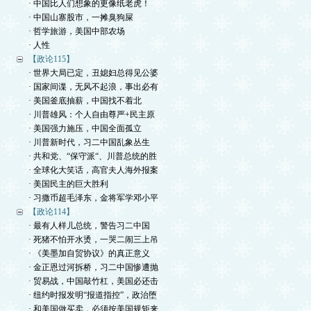
· 中国比人们想象的更像纸老虎！
· 中国山寨股市，一摊臭狗屎
· 哲学旅游，美国中部农场
· 人性
【政论115】
· 世界大局已定，丑媳妇总得见公婆
· 国家间谍，无风不起浪，事出必有
· 美国釜底抽薪，中国找不着北
· 川普雄风：个人自由尊严+民主原
· 美国强力施压，中国全面孤立
· 川普新时代，习二中国乱象丛生
· 共和党、“保守派“、川普总统的胜
· 全球化大笑话，高官夫人海外报案
· 美国民主的巨大胜利
· 习撒币超毛泽东，金将军学邓小平
【政论114】
· 最有人样儿总统，警告习二中国
· 死猪不怕开水烫，一哭二闹三上吊
· 《美墨加自贸协议》的真正意义
· 金正恩过河拆桥，习二中国惨遭抛
· 贸易战，中国敲竹杠，美国必还击
· 纽约时报发明“报道指控”，政治堕
· 和美国做买卖，必须按美国规矩来