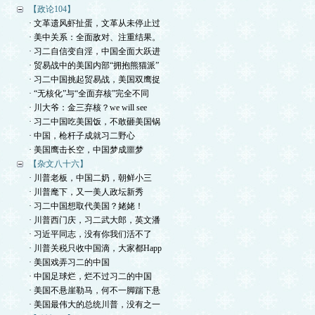
【政论104】
· 文革遗风虾扯蛋，文革从未停止过
· 美中关系：全面敌对、注重结果。
· 习二自信变自淫，中国全面大跃进
· 贸易战中的美国内部“拥抱熊猫派”
· 习二中国挑起贸易战，美国双鹰捉
· “无核化”与“全面弃核”完全不同
· 川大爷：金三弃核？we will see
· 习二中国吃美国饭，不敢砸美国锅
· 中国，枪杆子成就习二野心
· 美国鹰击长空，中国梦成噩梦
【杂文八十六】
· 川普老板，中国二奶，朝鲜小三
· 川普麾下，又一美人政坛新秀
· 习二中国想取代美国？姥姥！
· 川普西门庆，习二武大郎，英文潘
· 习近平同志，没有你我们活不了
· 川普关税只收中国滴，大家都Happ
· 美国戏弄习二的中国
· 中国足球烂，烂不过习二的中国
· 美国不悬崖勒马，何不一脚踹下悬
· 美国最伟大的总统川普，没有之一