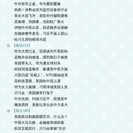
· 中兴前车之鉴，华为重蹈覆辙
· 热闹！保释会转为监控设备研讨会
· 美女火箭飞升，老臣对付穆勒通俄
· 孟被捕，张跳楼，光刻机厂着火
· 伊朗中兴双出卖，抓孟晚舟证据确
· 东施效颦学老毛，习近平逼上梁山
· 给习主席拍精准马屁
【政论121】
· 华为大势已去，贸易谈判不受影响
· 孟晚舟在劫难逃，缓刑期日子难熬
· 美国带头儿，华为遭全球封杀
· 科技间谍孟晚舟，惨遭美中双方抛
· 川普仍是“关税人”，WTO面临改革
· 高科技震慑，美国给中国上课
· 华为女儿被捕，习明泽成美国人质
· 川习会：美国搂草打兔子
· 中兴先例。约谈习近平，双规党中
· 佩洛西胜，美政坛亲台反中力道大
【杂文100】
· 美国依法制裁新疆官员，什么法？
· 中国大豆兵败，金融核弹成绞索
· 听其言观其行，川习会掌握“共识