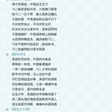
· 美中贸易战，中国反击乏力
· 习二盼星星盼月亮，川普磨刀霍霍
· 给习二一亿个赞，猴儿戏胜过翻白
· 大相径庭，中美都说联合国不行了
· 只许皇帝放火，不许州官点灯
· 扒光红衣女记者外衣，原来是野鸡
· 川普烧锅炉，中国成热锅上的蚂蚁
· 火箭男和糟老头，抛弃破鞋习二。
· 习近平新时代就是好（原创歌词，
· 习二热脸愣贴川普冷屁股
【政论101】
· 美国经济好转，中国内外备战
· 两韩统一有戏，中国惨遭抛弃
· 一带一路招魂幡，习二大爷狂敛财
· 联手对付中国，没人信任中国
· 开打贸易战是好事，美国可轻易取
· 开征钢铝国安税，小菜一碟涮中国
· 川普表示，愿与朝鲜会谈
· 过去25年，美国的对华策略失败了
· 袁二两头强奸激怒美国两党中国人
· 宪法就是开裆裤，修修补补露屁股
【杂文八十四】