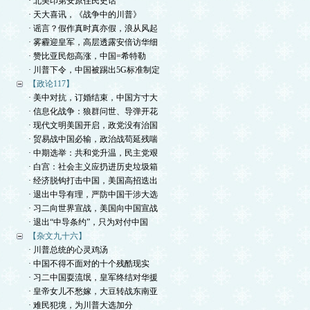
· 北美印第安原住民史话
· 天大喜讯，《战争中的川普》
· 谣言？假作真时真亦假，浪从风起
· 雾霾迎皇军，高层透露安倍访华细
· 赞比亚民怨高涨，中国=希特勒
· 川普下令，中国被踢出5G标准制定
【政论117】
· 美中对抗，订婚结束，中国方寸大
· 信息化战争：狼群问世、导弹开花
· 现代文明美国开启，政党没有治国
· 贸易战中国必输，政治战苟延残喘
· 中期选举：共和党升温，民主党艰
· 白宫：社会主义应扔进历史垃圾箱
· 经济脱钩打击中国，美国高招迭出
· 退出中导有理，严防中国干涉大选
· 习二向世界宣战，美国向中国宣战
· 退出“中导条约”，只为对付中国
【杂文九十六】
· 川普总统的心灵鸡汤
· 中国不得不面对的十个残酷现实
· 习二中国耍流氓，皇军终结对华援
· 皇帝女儿不愁嫁，大豆转战东南亚
· 难民犯境，为川普大选加分