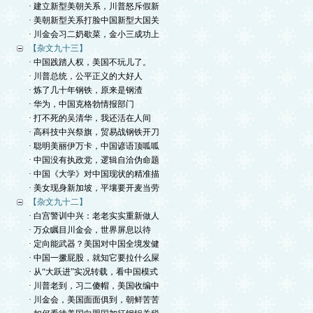
· 建立新型美朝关系，川普怒斥假新
· 美朝新型关系打脸中国新型大国关
· 川金会习二奶歇菜，金小三成功上
【杂文九十三】
· 中国践踏人权，美国不玩儿了。
· 川普总统，公平正义的大好人
· 炼了几十年钢铁，原来是钢渣
· 华为，中国克格勃情报部门
· 打不死的吴清华，我还活在人间
· 高科技中兴祭旗，贸易战钢铁开刀
· 聪明美丽伊万卡，中国谚语顶呱呱
· 中国没有执政党，逻辑自洽伪命题
· 中国《大学》对中国现状的精准描
· 美女现身新加坡，平壤要开麦当劳
【杂文九十二】
· 白宫警训中兴：老老实实重新做人
· 万众瞩目川金会，世界屏息以待
· 定向能武器？美国对中国全境发健
· 中国一撅屁股，就知它要拉什么屎
· 从“大跃进”实况转载，看中国模式
· 川普老到，习二傻帽，美国收编中
· 川金会，美国面面俱到，朝鲜苦苦