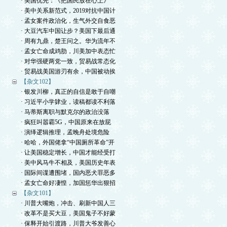
· 美国优先：《把国民放在心上》
· 美中关系新范式，2019对抗中国计
· 孟女案件政治化，生气外交自食恶
· 大豆汽车中国让步？美国下最后通
· 周有九鼎，楚王问之。华为流年不
· 孟女亡命成鸡肋，川美加中表态忙
· 对华强硬两党一致，贸易战常态化
· 贸易战美国游刃有余，中国被动挨
【杂文102】
· 银发川柳，真正的自信是敢于自嘲
· 习近平小学肄业，读稿都读不利落
· 马蒂斯离职与默克尔的政治没落
· 疯狂叫嚣霸5G，中国原来在放屁
· 演绎逻辑推理，孟晚舟处境危险
· 哈哈，外国佬拿“中国厕所革命”开
· 让美国稳定增长，中国才能经受打
· 美中风马牛不相及，美国历史年表
· 国际间谍遭围堵，国内恶犬罪恶多
· 孟女亡命好凄惶，加国惩华出狠招
【杂文101】
· 川普大嘴炮，冲击、刷新中国人三
· 改革不是买大豆，美国鬼子不好蒙
· 保释开始引渡路，川普大爷发善心