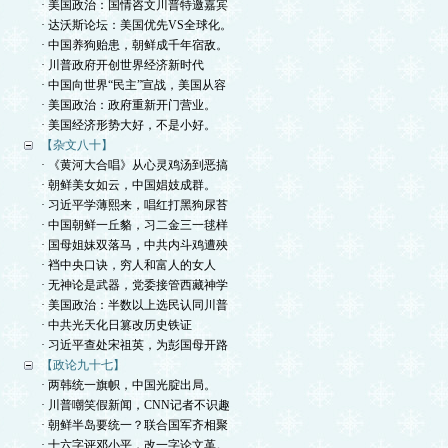
· 美国政治：国情咨文川普特邀嘉宾
· 达沃斯论坛：美国优先VS全球化。
· 中国养狗贻患，朝鲜成千年宿敌。
· 川普政府开创世界经济新时代
· 中国向世界“民主”宣战，美国从容
· 美国政治：政府重新开门营业。
· 美国经济形势大好，不是小好。
【杂文八十】
· 《黄河大合唱》从心灵鸡汤到恶搞
· 朝鲜美女如云，中国娼妓成群。
· 习近平学薄熙来，唱红打黑狗尿苔
· 中国朝鲜一丘貉，习二金三一毬样
· 国母姐妹双落马，中共内斗鸡遭殃
· 裆中央口诀，穷人和富人的女人
· 无神论是武器，党委接管西藏神学
· 美国政治：半数以上选民认同川普
· 中共光天化日篡改历史铁证
· 习近平查处宋祖英，为彭国母开路
【政论九十七】
· 两韩统一旗帜，中国光腚出局。
· 川普嘲笑假新闻，CNN记者不识趣
· 朝鲜半岛要统一？联合国军齐相聚
· 十六字评邓小平，改一字论文革。