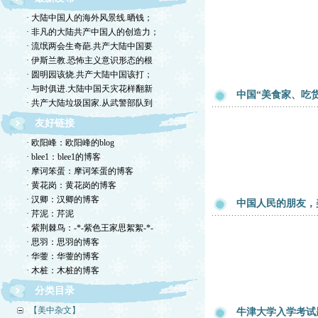
· 大陆中国人的海外风景线.晒钱；
· 非凡的大陆共产中国人的创造力；
· 流氓两会生奇葩.共产大陆中国要
· 伊斯兰教.恐怖主义意识形态的根
· 圆明园该烧.共产大陆中国该打；
· 与时俱进.大陆中国天灾花样翻新
中国“美食家、吃
· 共产大陆垃圾国家.从武警部队到
友好链接
· 欧阳峰：欧阳峰的blog
· blee1：blee1的博客
· 摩诃笨蛋：摩诃笨蛋的博客
· 黄花岗：黄花岗的博客
· 汉卿：汉卿的博客
中国人民的朋友，
· 芹泥：芹泥
· 紫荆棘鸟：-*-紫色王家思絮絮-*-
· 思羽：思羽的博客
· 华蓥：华蓥的博客
· 木桩：木桩的博客
分类目录
【美中杂文】
牛津大学入学考试