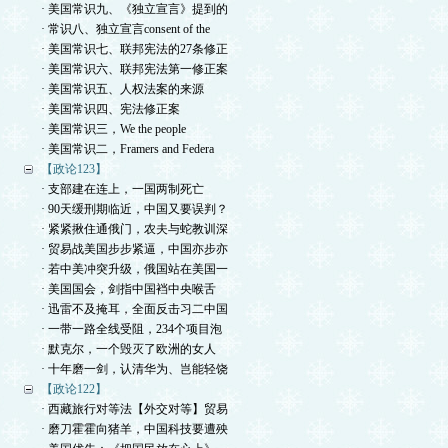
· 美国常识九、《独立宣言》提到的
· 常识八、独立宣言consent of the
· 美国常识七、联邦宪法的27条修正
· 美国常识六、联邦宪法第一修正案
· 美国常识五、人权法案的来源
· 美国常识四、宪法修正案
· 美国常识三，We the people
· 美国常识二，Framers and Federa
【政论123】
· 支部建在连上，一国两制死亡
· 90天缓刑期临近，中国又要误判？
· 紧紧揪住通俄门，农夫与蛇教训深
· 贸易战美国步步紧逼，中国亦步亦
· 若中美冲突升级，俄国站在美国一
· 美国国会，剑指中国裆中央喉舌
· 迅雷不及掩耳，全面反击习二中国
· 一带一路全线受阻，234个项目泡
· 默克尔，一个毁灭了欧洲的女人
· 十年磨一剑，认清华为、岂能轻饶
【政论122】
· 西藏旅行对等法【外交对等】贸易
· 磨刀霍霍向猪羊，中国科技要遭殃