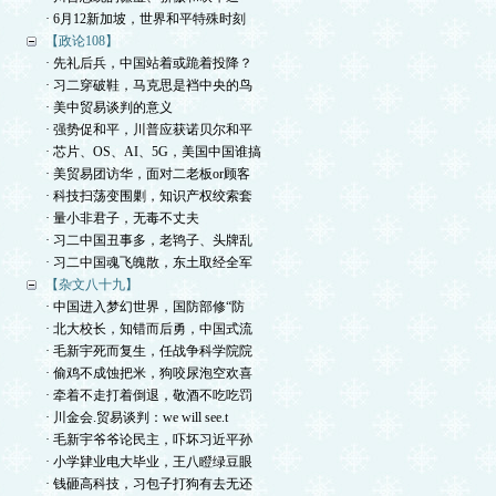
· 6月12新加坡，世界和平特殊时刻
【政论108】
· 先礼后兵，中国站着或跪着投降？
· 习二穿破鞋，马克思是裆中央的鸟
· 美中贸易谈判的意义
· 强势促和平，川普应获诺贝尔和平
· 芯片、OS、AI、5G，美国中国谁搞
· 美贸易团访华，面对二老板or顾客
· 科技扫荡变围剿，知识产权绞索套
· 量小非君子，无毒不丈夫
· 习二中国丑事多，老鸨子、头牌乱
· 习二中国魂飞魄散，东土取经全军
【杂文八十九】
· 中国进入梦幻世界，国防部修“防
· 北大校长，知错而后勇，中国式流
· 毛新宇死而复生，任战争科学院院
· 偷鸡不成蚀把米，狗咬尿泡空欢喜
· 牵着不走打着倒退，敬酒不吃吃罚
· 川金会.贸易谈判：we will see.t
· 毛新宇爷爷论民主，吓坏习近平孙
· 小学肄业电大毕业，王八瞪绿豆眼
· 钱砸高科技，习包子打狗有去无还