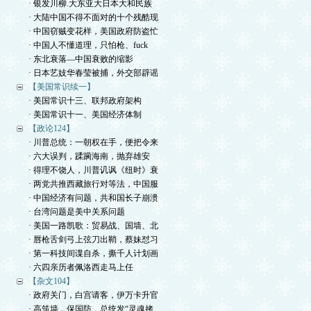
· 银发川柳.大东亚大日本大和民族
· 大陆中国不得不面对的十个残酷现
· 中国窃贼变花样，美国政府防盗忙
· 中国人不懂道理，只怕枪、fuck
· 东北衰落—中国衰败的缩影
· 日本艺妓华春莹被捕，外交部辟谣
【美国常识续一】
· 美国常识十三、联邦政府架构
· 美国常识十一、美国经济体制
【政论124】
· 川普总统：一朝权在手，便把令来
· 六大误判，蹂躏海南，抛弃雄安
· 得理不饶人，川普讥讽《纽时》衰
· 两党共推西藏旅行对等法，中国服
· 中国经济有问题，共和国长子崩溃
· 台湾问题是美中关系问题
· 美国一路凯歌：贸易战、国墙、北
· 唇枪舌剑弓上弦刀出鞘，蔡妹怼习
· 第一科技间谍自杀，撕千人计划画
· 六四亲历者佩洛西走马上任
【杂文104】
· 政府关门，白宫请客，伊万卡升官
· 高筑墙，保国防，总统发“灵魂拷