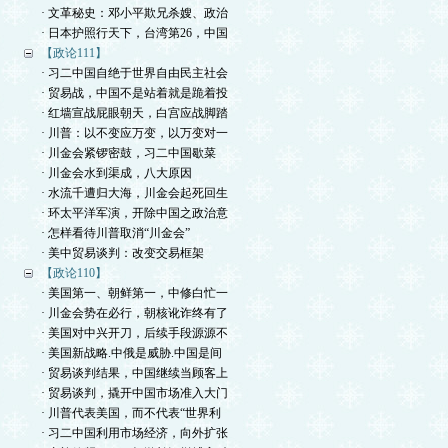
· 文革秘史：邓小平欺兄杀嫂、政治
· 日本护照行天下，台湾第26，中国
【政论111】
· 习二中国自绝于世界自由民主社会
· 贸易战，中国不是站着就是跪着投
· 红墙宣战屁眼朝天，白宫应战脚踏
· 川普：以不变应万变，以万变对一
· 川金会紧锣密鼓，习二中国歇菜
· 川金会水到渠成，八大原因
· 水流千遭归大海，川金会起死回生
· 环太平洋军演，开除中国之政治意
· 怎样看待川普取消“川金会”
· 美中贸易谈判：改变交易框架
【政论110】
· 美国第一、朝鲜第一，中修白忙一
· 川金会势在必行，朝核讹诈终有了
· 美国对中兴开刀，后续手段源源不
· 美国新战略.中俄是威胁.中国是间
· 贸易谈判结果，中国继续当顾客上
· 贸易谈判，撬开中国市场准入大门
· 川普代表美国，而不代表“世界利
· 习二中国利用市场经济，向外扩张