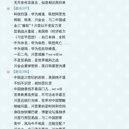
· 无可奈何花落去，似曾相识燕归来
【政论107】
· 科技扫荡，华为难逃、联想阿里危
· 韩朝、韩美、川金会，习二中国成
· 金三“服软”？川普以不变应万变
· 贸易战火蔓延，美国祭《经济权力
· 《习近平思想》：自己有病，全民
· 中兴休克，华为病危，联想死亡……
· 中兴崩塌，华为也在劫难逃。
· 一石二鸟、川普戏猴？we will se
· 不是贸易战，是世界规则之战
· 川金会紧锣密鼓，美日韩紧密沟通
【政论106】
· 中国是21世纪的苏联，美国绝不退
· 不怕不识货，就怕货比货
· 中国烧香找不着庙门儿，we will
· 宜将剩勇追穷寇，不可沽名学霸王
· 川普总统打先锋，世界对中国警醒
· 朝核问题，川普要的是时间和空间
· 身段放软嘴巴硬，博鳌论坛孤独求
· 川普巧用贸易战，习二中国胆寒
· 美中，风马牛不相及，怎能交配？