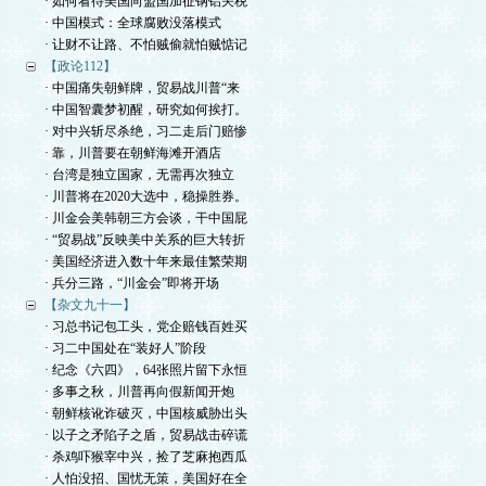
· 如何看待美国向盟国加征钢铝关税
· 中国模式：全球腐败没落模式
· 让财不让路、不怕贼偷就怕贼惦记
【政论112】
· 中国痛失朝鲜牌，贸易战川普“来
· 中国智囊梦初醒，研究如何挨打。
· 对中兴斩尽杀绝，习二走后门赔惨
· 靠，川普要在朝鲜海滩开酒店
· 台湾是独立国家，无需再次独立
· 川普将在2020大选中，稳操胜券。
· 川金会美韩朝三方会谈，干中国屁
· “贸易战”反映美中关系的巨大转折
· 美国经济进入数十年来最佳繁荣期
· 兵分三路，“川金会”即将开场
【杂文九十一】
· 习总书记包工头，党企赔钱百姓买
· 习二中国处在“装好人”阶段
· 纪念《六四》，64张照片留下永恒
· 多事之秋，川普再向假新闻开炮
· 朝鲜核讹诈破灭，中国核威胁出头
· 以子之矛陷子之盾，贸易战击碎谎
· 杀鸡吓猴宰中兴，捡了芝麻抱西瓜
· 人怕没招、国忧无策，美国好在全