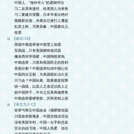
· 中国人、“海外华人”的逻辑悖论
· 习二反美有捷径，给美国人当爸爸
· 习二要建共荣圈，日本学者出绝对
· 视频新证据，央视女记者打人遭提
· 乱世之秋，天降异象，中国要玩儿
· 投票
【政论118】
· 美国中期选举使中国雪上加霜
· 贸易战，只有美国拥有核武器
· 佩洛西对华强硬，中国狗咬尿泡
· 中期选举，川普和美国民主的胜利
· 美国分裂？中期选举扣动中国心弦
· 中国四分五裂，为美国唱长治久安
· 川习会？中国站着、跪着都是投降
· 统一战线，以其人之道还治其人之
· 掐中国脖子，中兴之后美再施禁售
· 中期选举紧锣密鼓，共和党锦上添
【杂文九十七】
· 世界丐帮主中国改名《俄啰斯坦国
· 川普政府新规多，中国交钱没话说
· 没有美国专利，中国一台手机也造
· 言论自由飞地：中国人热爱、信任