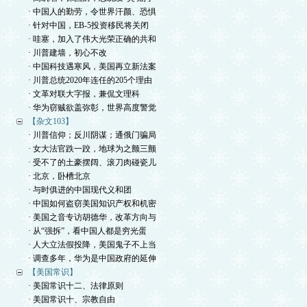
· 中国人的勤劳，令世界汗颜、恐惧
· 针对中国，EB-5投资移民将关闭
· 哇塞，加入了伟大光荣正确的共和
· 川普建墙，初心不改
· 中国科技遇寒风，美国再立新法案
· 川普总统2020年连任的205个理由
· 文革对联大字报，兼侃文理科
· 华为窃贼欲盖弥彰，世界高度警觉
【杂文103】
· 川普信仰；反川阴谋；通俄门骗局
· 女大法官跌一跤，地球为之颤三颤
· 受不了的土豪摆阔、滚刀肉碰瓷儿
· 北京，卧槽北京
· 与时俱进的中国现代义和团
· 中国如何盗窃美国知识产权和机密
· 美国之音专访胡德华，改革方向与
· 从“强拆”，看中国人都是穷光蛋
· 人大立法假投降，美国鬼子不上当
· 调查多年，华为是中国政府的延伸
【美国常识】
· 美国常识十二、法律原则
· 美国常识十、宗教自由