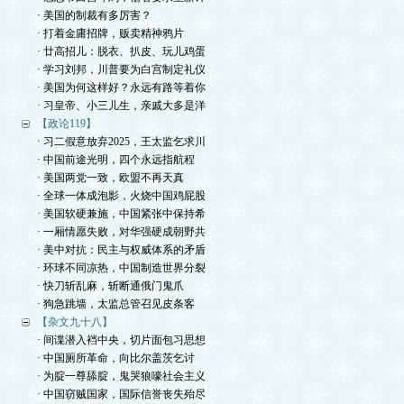
· 美国的制裁有多厉害？
· 打着金庸招牌，贩卖精神鸦片
· 廿高招儿：脱衣、扒皮、玩儿鸡蛋
· 学习刘邦，川普要为白宫制定礼仪
· 美国为何这样好？永远有路等着你
· 习皇帝、小三儿生，亲戚大多是洋
【政论119】
· 习二假意放弃2025，王太监乞求川
· 中国前途光明，四个永远指航程
· 美国两党一致，欧盟不再天真
· 全球一体成泡影，火烧中国鸡屁股
· 美国软硬兼施，中国紧张中保持希
· 一厢情愿失败，对华强硬成朝野共
· 美中对抗：民主与权威体系的矛盾
· 环球不同凉热，中国制造世界分裂
· 快刀斩乱麻，斩断通俄门鬼爪
· 狗急跳墙，太监总管召见皮条客
【杂文九十八】
· 间谍潜入裆中央，切片面包习思想
· 中国厕所革命，向比尔盖茨乞讨
· 为腚一尊舔腚，鬼哭狼嚎社会主义
· 中国窃贼国家，国际信誉丧失殆尽