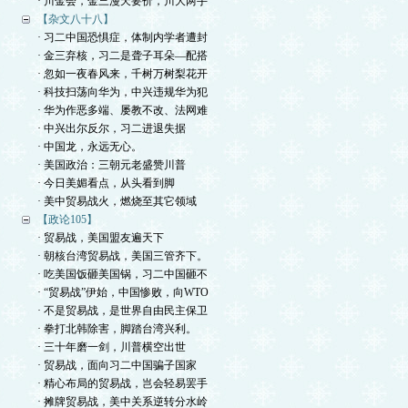
· 川金会，金三漫天要价，川大两手
【杂文八十八】
· 习二中国恐惧症，体制内学者遭封
· 金三弃核，习二是聋子耳朵—配搭
· 忽如一夜春风来，千树万树梨花开
· 科技扫荡向华为，中兴违规华为犯
· 华为作恶多端、屡教不改、法网难
· 中兴出尔反尔，习二进退失据
· 中国龙，永远无心。
· 美国政治：三朝元老盛赞川普
· 今日美媚看点，从头看到脚
· 美中贸易战火，燃烧至其它领域
【政论105】
· 贸易战，美国盟友遍天下
· 朝核台湾贸易战，美国三管齐下。
· 吃美国饭砸美国锅，习二中国砸不
· “贸易战”伊始，中国惨败，向WTO
· 不是贸易战，是世界自由民主保卫
· 拳打北韩除害，脚踏台湾兴利。
· 三十年磨一剑，川普横空出世
· 贸易战，面向习二中国骗子国家
· 精心布局的贸易战，岂会轻易罢手
· 摊牌贸易战，美中关系逆转分水岭