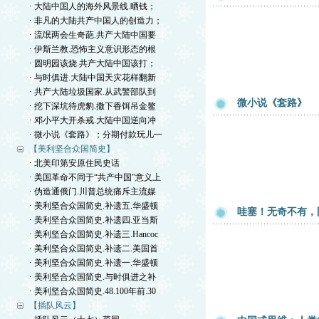
· 大陆中国人的海外风景线.晒钱；
· 非凡的大陆共产中国人的创造力；
· 流氓两会生奇葩.共产大陆中国要
· 伊斯兰教.恐怖主义意识形态的根
· 圆明园该烧.共产大陆中国该打；
· 与时俱进.大陆中国天灾花样翻新
· 共产大陆垃圾国家.从武警部队到
微小说《套路》
· 挖下深坑待虎豹.撒下香饵吊金鳌
· 邓小平大开杀戒.大陆中国逆向冲
· 微小说《套路》；分期付款玩儿一
【美利坚合众国简史】
· 北美印第安原住民史话
· 美国革命不同于“共产中国”意义上
· 伪造通俄门.川普总统痛斥主流媒
· 美利坚合众国简史.补遗五.华盛顿
哇塞！无奇不有，
· 美利坚合众国简史.补遗四.亚当斯
· 美利坚合众国简史.补遗三.Hancoc
· 美利坚合众国简史.补遗二.美国首
· 美利坚合众国简史.补遗一.华盛顿
· 美利坚合众国简史.与时俱进之补
· 美利坚合众国简史.48.100年前.30
【插队风云】