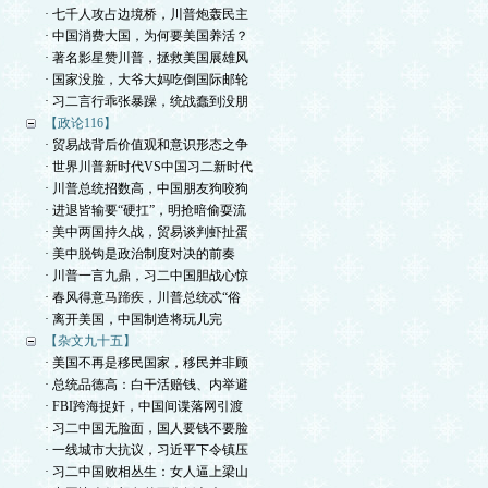
· 七千人攻占边境桥，川普炮轰民主
· 中国消费大国，为何要美国养活？
· 著名影星赞川普，拯救美国展雄风
· 国家没脸，大爷大妈吃倒国际邮轮
· 习二言行乖张暴躁，统战蠢到没朋
【政论116】
· 贸易战背后价值观和意识形态之争
· 世界川普新时代VS中国习二新时代
· 川普总统招数高，中国朋友狗咬狗
· 进退皆输要“硬扛”，明抢暗偷耍流
· 美中两国持久战，贸易谈判虾扯蛋
· 美中脱钩是政治制度对决的前奏
· 川普一言九鼎，习二中国胆战心惊
· 春风得意马蹄疾，川普总统忒“俗
· 离开美国，中国制造将玩儿完
【杂文九十五】
· 美国不再是移民国家，移民并非顾
· 总统品德高：白干活赔钱、内举避
· FBI跨海捉奸，中国间谍落网引渡
· 习二中国无脸面，国人要钱不要脸
· 一线城市大抗议，习近平下令镇压
· 习二中国败相丛生：女人逼上梁山