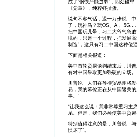
成了“钢铁产能过剩”，四处碰壁
《党章》，纯粹虾扯蛋。
说句不客气话，退一万步说，中
了，玩神马？玩OS、AI、5G
把中国玩儿晕，习二大爷气急败
境的，只是一个过程，把发展高科
制造”，这只有习二中国这种傻
下面是相关报道：
美中首轮贸易谈判结束后，川普
有对中国采取更加强硬的立场。
川普说，人们在等待贸易即将发
易，我的幕僚正在从中国返美的
事。”
“让我这么说：我非常尊重习主
系。但是，我们必须使美中贸易
特别值得注意的是，川普说：与
惯坏了”。