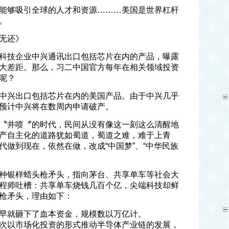
能够吸引全球的人才和资源………美国是世界杠杆
。
无还》
科技企业中兴通讯出口包括芯片在内的产品，曝露
大差距。那么，习二中国官方每年在相关领域投资
呢？
中兴出口包括芯片在内的美国产品。由于中兴几乎
预计中兴将在数周内申请破产。
〝井喷〞的时代，民间从没有像这一刻这么清醒地
产自主化的道路犹如蜀道，蜀道之难，难于上青
代做到现在，依然在做，改成“中国梦”、“中华民族
种银样蜡头枪矛头，指向茅台、共享单车等社会大
程师吐槽：共享单车烧钱几百个亿，尖端科技却鲜
枪矛头，理由如下：
早就砸下了血本资金，规模数以万亿计。
次以市场化投资的形式推动半导体产业链的发展，