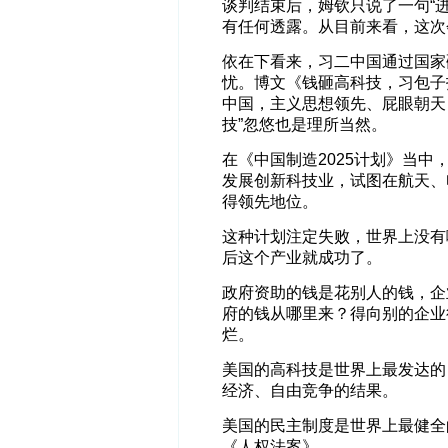
谈判结束后，姆钦只说了一句“
有任何透露。从目前来看，这次
依在下看来，习二中国通过国家
忧。博文《钱砸高科技，习包子
中国，主义思想领先、屁眼朝天
技”忽悠也是理所当然。
在《中国制造2025计划》当中
发展创新科技业，试图在航天、
得领先地位。
这种计划注定失败，世界上没有
后这个产业就成功了。
政府资助的钱是花别人的钱，企
府的钱从哪里来？得向别的企业征
烂。
美国的高科技是世界上最发达的
经济、自由竞争的结果。
美国的民主制度是世界上最健全
《人权法案》，