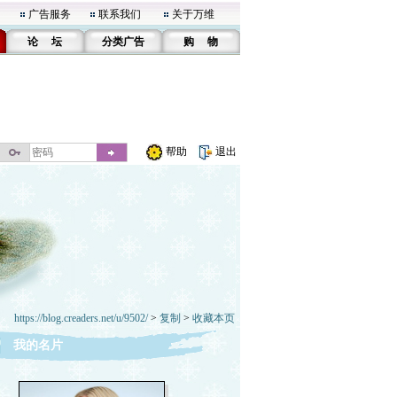
广告服务
联系我们
关于万维
论 坛
分类广告
购 物
帮助
退出
https://blog.creaders.net/u/9502/
>
复制
>
收藏本页
我的名片