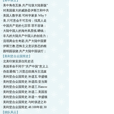
【美中杂文】
· 美中角色互换.共产垃圾大陆新版“
· 对美国最大的威胁是伊斯兰和中共
· 美国人数学差.可科学家多.Why？
· 美.只可意会不可言传；找黑人走
· 中国共产党的七宗罪.罪不容诛；
· 大陆中国人的海外风景线.晒钱；
· 非凡的大陆共产中国人的创造力；
· 流氓两会生奇葩.共产大陆中国要
· 伊斯兰教.恐怖主义意识形态的根
· 圆明园该烧.共产大陆中国该打；
【美利坚合众国简史】
· 北美印第安原住民史话
· 美国革命不同于“共产中国”意义上
· 伪造通俄门.川普总统痛斥主流媒
· 美利坚合众国简史.补遗五.华盛顿
· 美利坚合众国简史.补遗四.亚当斯
· 美利坚合众国简史.补遗三.Hancoc
· 美利坚合众国简史.补遗二.美国首
· 美利坚合众国简史.补遗一.华盛顿
· 美利坚合众国简史.与时俱进之补
· 美利坚合众国简史.48.100年前.30
【插队风云】