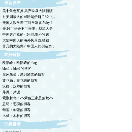
最新发布
· 美中角色互换.共产垃圾大陆新版“
· 对美国最大的威胁是伊斯兰和中共
· 美国人数学差.可科学家多.Why？
· 美.只可意会不可言传；找黑人走
· 中国共产党的七宗罪.罪不容诛；
· 大陆中国人的海外风景线.晒钱；
· 非凡的大陆共产中国人的创造力；
友好链接
· 欧阳峰：欧阳峰的blog
· blee1：blee1的博客
· 摩诃笨蛋：摩诃笨蛋的博客
· 黄花岗：黄花岗的博客
· 汉卿：汉卿的博客
· 芹泥：芹泥
· 紫荆棘鸟：-*-紫色王家思絮絮-*-
· 思羽：思羽的博客
· 华蓥：华蓥的博客
· 木桩：木桩的博客
分类目录