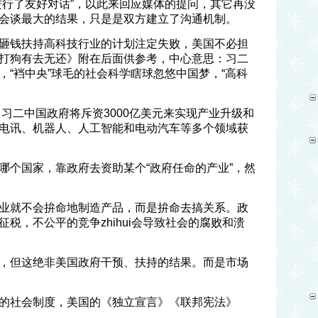
进行了友好对话”，以此来回应媒体的提问，其它再没
会谈最大的结果，只是是双方建立了沟通机制。
砸钱扶持高科技行业的计划注定失败，美国不必担
打狗有去无还》附在后面供参考，中心意思：习二
，“裆中央”球毛的社会科学瞎球忽悠中国梦，“高科
，习二中国政府将斥资3000亿美元来实现产业升级和
电讯、机器人、人工智能和电动汽车等多个领域获
哪个国家，靠政府去资助某个“政府任命的产业”，然
业就不会拚命地制造产品，而是拚命去搞关系。政
税，不公平的竞争zhihui会导致社会的腐败和溃
，但这绝非美国政府干预、扶持的结果。而是市场
的社会制度，美国的《独立宣言》《联邦宪法》