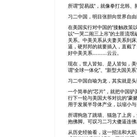
所谓“贸易战“，就像拳打北韩
习二中国，明目张胆向世界自由
在美国实行对中国的“接触政策
以“一哭二闹三上吊”的土匪流氓
关系。中美关系从夫妻关系到床
逼，硬邦邦的就要插入，直截了
好中美关系………云云。
现在，世人皆知、是人皆知，美
谓“全球一体化”、“新型大国关
习二中国自喻为龙，其实就是头
一个简单的“芯片”，就把中国驴
行下一轮与美国大爷对抗的“豪赌
用于发展半导体产业，以缩小与
所谓狗急了跳墙、猫急了上房，
抱佛脚。可叹习二习大傻逼连佛
从历史经验看，这一招法和大跃