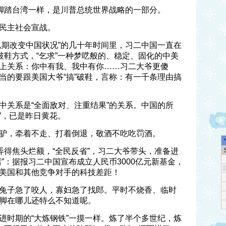
、脚踏台湾一样，是川普总统世界战略的一部分。
民主社会宣战。
以期改变中国状况”的几十年时间里，习二中国一直在
破鞋方式，“乞求”一种梦呓般的、稳定、固化的中美
上关系：你中有我、我中有你……习二大爷更傻
当的要跟美国大爷“搞”破鞋，言称：有一千条理由搞
中关系是“全面敌对、注重结果”的关系。中国的所
系”，已是昨日黄花。
驴，牵着不走、打着倒退，敬酒不吃吃罚酒。
弄得焦头烂额，“全民反省”，习二大爷带头，准备进
”：据报习二中国宣布成立人民币3000亿元新基金，
美国和其他竞争对手的科技差距！
兔子急了咬人，寡妇急了找郎。平时不烧香、临时
脚在哪儿还特么不知道呢。
进时期的“大炼钢铁”一摸一样。炼了半个多世纪，炼