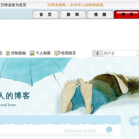
设万维读者为首页
万维读者网 -- 全球华人的精神家园
首 页
新 闻
视 频
博 客
志
控制面板
个人相册
给我留言
人的博客
rsonal home。
2018-05-05 18:33:59