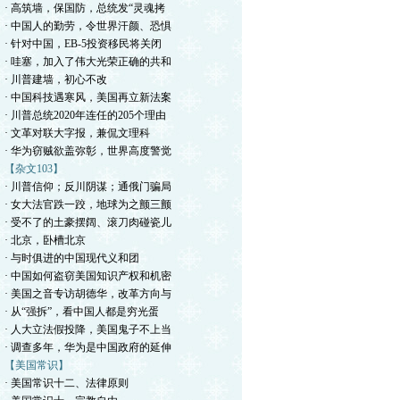
· 高筑墙，保国防，总统发“灵魂拷
· 中国人的勤劳，令世界汗颜、恐惧
· 针对中国，EB-5投资移民将关闭
· 哇塞，加入了伟大光荣正确的共和
· 川普建墙，初心不改
· 中国科技遇寒风，美国再立新法案
· 川普总统2020年连任的205个理由
· 文革对联大字报，兼侃文理科
· 华为窃贼欲盖弥彰，世界高度警觉
【杂文103】
· 川普信仰；反川阴谋；通俄门骗局
· 女大法官跌一跤，地球为之颤三颤
· 受不了的土豪摆阔、滚刀肉碰瓷儿
· 北京，卧槽北京
· 与时俱进的中国现代义和团
· 中国如何盗窃美国知识产权和机密
· 美国之音专访胡德华，改革方向与
· 从“强拆”，看中国人都是穷光蛋
· 人大立法假投降，美国鬼子不上当
· 调查多年，华为是中国政府的延伸
【美国常识】
· 美国常识十二、法律原则