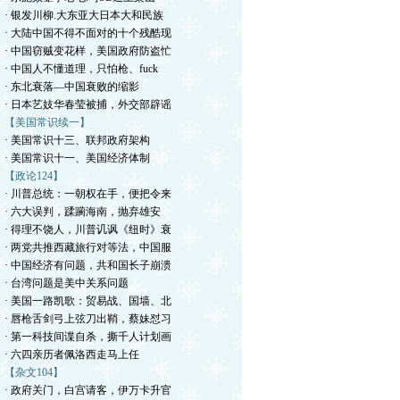
· 银发川柳.大东亚大日本大和民族
· 大陆中国不得不面对的十个残酷现
· 中国窃贼变花样，美国政府防盗忙
· 中国人不懂道理，只怕枪、fuck
· 东北衰落—中国衰败的缩影
· 日本艺妓华春莹被捕，外交部辟谣
【美国常识续一】
· 美国常识十三、联邦政府架构
· 美国常识十一、美国经济体制
【政论124】
· 川普总统：一朝权在手，便把令来
· 六大误判，蹂躏海南，抛弃雄安
· 得理不饶人，川普讥讽《纽时》衰
· 两党共推西藏旅行对等法，中国服
· 中国经济有问题，共和国长子崩溃
· 台湾问题是美中关系问题
· 美国一路凯歌：贸易战、国墙、北
· 唇枪舌剑弓上弦刀出鞘，蔡妹怼习
· 第一科技间谍自杀，撕千人计划画
· 六四亲历者佩洛西走马上任
【杂文104】
· 政府关门，白宫请客，伊万卡升官