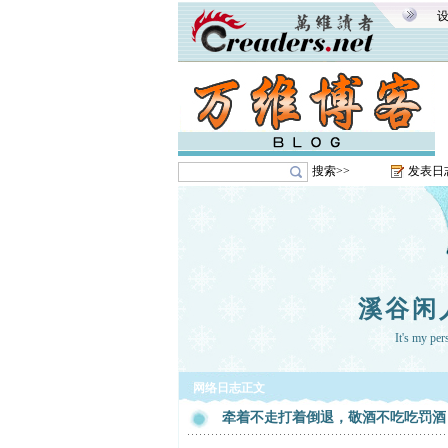
搜索>>
发表日
溪谷闲
It's my pe
网络日志正文
牵着不走打着倒退，敬酒不吃吃罚酒