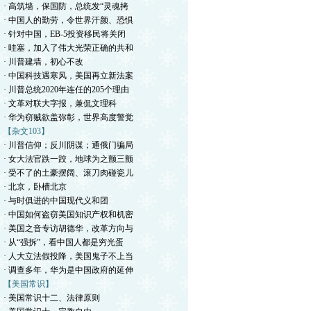
· 高筑墙，保国防，总统发“灵魂拷
· 中国人的勤劳，令世界汗颜、恐惧
· 针对中国，EB-5投资移民将关闭
· 哇塞，加入了伟大光荣正确的共和
· 川普建墙，初心不改
· 中国科技遇寒风，美国再立新法案
· 川普总统2020年连任的205个理由
· 文革对联大字报，兼侃文理科
· 华为窃贼欲盖弥彰，世界高度警觉
【杂文103】
· 川普信仰；反川阴谋；通俄门骗局
· 女大法官跌一跤，地球为之颤三颤
· 受不了的土豪摆阔、滚刀肉碰瓷儿
· 北京，卧槽北京
· 与时俱进的中国现代义和团
· 中国如何盗窃美国知识产权和机密
· 美国之音专访胡德华，改革方向与
· 从“强拆”，看中国人都是穷光蛋
· 人大立法假投降，美国鬼子不上当
· 调查多年，华为是中国政府的延伸
【美国常识】
· 美国常识十二、法律原则