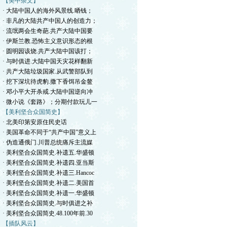
【美中杂文】
· 大陆中国人的海外风景线.晒钱；
· 非凡的大陆共产中国人的创造力；
· 流氓两会生奇葩.共产大陆中国要
· 伊斯兰教.恐怖主义意识形态的根
· 圆明园该烧.共产大陆中国该打；
· 与时俱进.大陆中国天灾花样翻新
· 共产大陆垃圾国家.从武警部队到
· 挖下深坑待虎豹.撒下香饵吊金鳌
· 邓小平大开杀戒.大陆中国逆向冲
· 微小说《套路》；分期付款玩儿一
【美利坚合众国简史】
· 北美印第安原住民史话
· 美国革命不同于“共产中国”意义上
· 伪造通俄门.川普总统痛斥主流媒
· 美利坚合众国简史.补遗五.华盛顿
· 美利坚合众国简史.补遗四.亚当斯
· 美利坚合众国简史.补遗三.Hancoc
· 美利坚合众国简史.补遗二.美国首
· 美利坚合众国简史.补遗一.华盛顿
· 美利坚合众国简史.与时俱进之补
· 美利坚合众国简史.48.100年前.30
【插队风云】