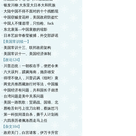
· 银发川柳.大东亚大日本大和民族
· 大陆中国不得不面对的十个残酷现
· 中国窃贼变花样，美国政府防盗忙
· 中国人不懂道理，只怕枪、fuck
· 东北衰落—中国衰败的缩影
· 日本艺妓华春莹被捕，外交部辟谣
【美国常识续一】
· 美国常识十三、联邦政府架构
· 美国常识十一、美国经济体制
【政论124】
· 川普总统：一朝权在手，便把令来
· 六大误判，蹂躏海南，抛弃雄安
· 得理不饶人，川普讥讽《纽时》衰
· 两党共推西藏旅行对等法，中国服
· 中国经济有问题，共和国长子崩溃
· 台湾问题是美中关系问题
· 美国一路凯歌：贸易战、国墙、北
· 唇枪舌剑弓上弦刀出鞘，蔡妹怼习
· 第一科技间谍自杀，撕千人计划画
· 六四亲历者佩洛西走马上任
【杂文104】
· 政府关门，白宫请客，伊万卡升官