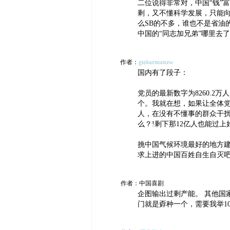
二位说得非常对，中国“钱”
剩，又不懂科学发展，只能向
么SB的不多，谁也不是省油
中国的“同志加兄弟”哪里去
作者：
guitarmanzw
国内有了段子：
党员的最新数字为8260.2万
个。我就在想，如果让全体党
人，在没有不懂事的群众干
么？!剩下那12亿人也能过
挑中国气候环境最好的地方建
求上进的中国百姓自生自灭
作者：中国喜剧
企图输出过剩产能。 其他国
门就是孬种一个，需要我举10