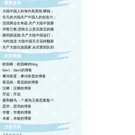
最新发布
· 大陆中国人的海外风景线.晒钱；
· 非凡的大陆共产中国人的创造力；
· 流氓两会生奇葩.共产大陆中国要
· 伊斯兰教.恐怖主义意识形态的根
· 圆明园该烧.共产大陆中国该打；
· 与时俱进.大陆中国天灾花样翻新
· 共产大陆垃圾国家.从武警部队到
友好链接
· 欧阳峰：欧阳峰的blog
· blee1：blee1的博客
· 摩诃笨蛋：摩诃笨蛋的博客
· 黄花岗：黄花岗的博客
· 汉卿：汉卿的博客
· 芹泥：芹泥
· 紫荆棘鸟：-*-紫色王家思絮絮-*-
· 思羽：思羽的博客
· 华蓥：华蓥的博客
· 木桩：木桩的博客
分类目录