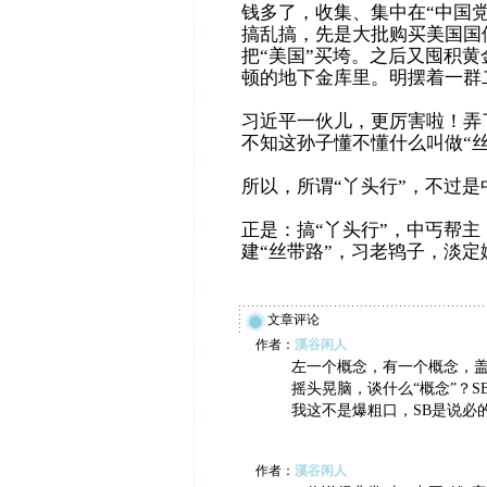
钱多了，收集、集中在“中国
搞乱搞，先是大批购买美国国
把“美国”买垮。之后又囤积
顿的地下金库里。明摆着一群
习近平一伙儿，更厉害啦！弄了
不知这孙子懂不懂什么叫做“丝
所以，所谓“丫头行”，不过是
正是：搞“丫头行”，中丐帮
建“丝带路”，习老鸨子，淡定
文章评论
作者：
溪谷闲人
左一个概念，有一个概念，
摇头晃脑，谈什么“概念”？S
我这不是爆粗口，SB是说必
作者：
溪谷闲人