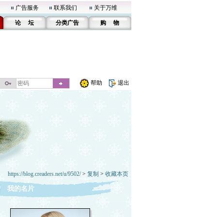
广告服务
联系我们
关于万维
论 坛
分类广告
购 物
帮助
退出
https://blog.creaders.net/u/9502/
>
复制
>
收藏本页
我的名片