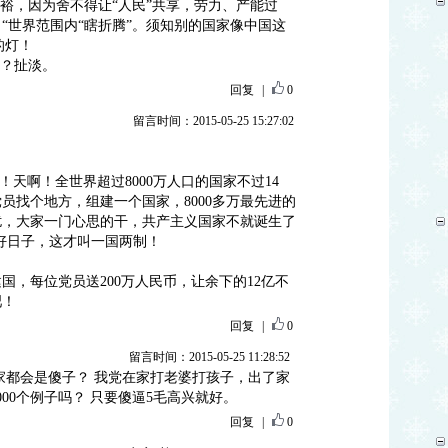
富裕，因为舍不得让“人民”共享，劳力、产能过
“世界范围内“瞎折腾”。须知别的国家像中国这
的灯！
了？扯淡。
回复
|
0
留言时间：2015-05-25 15:27:02
人！天啊！全世界超过8000万人口的国家不过14
员找个地方，组建一个国家，8000多万最先进的
扰，大家一门心思的干，共产主义国家不就诞生了
上好日子，这才叫一国两制！
国，每位党员送200万人民币，让余下的12亿不
吧！
回复
|
0
留言时间：2015-05-25 11:28:52
家都会是傻子？ 我党在家打老婆打孩子，出了家
00个例子吗？ 只要傻逼5毛高兴就好。
回复
|
0