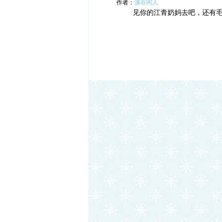
作者：
溪谷闲人
见你的江青奶妈去吧，还有