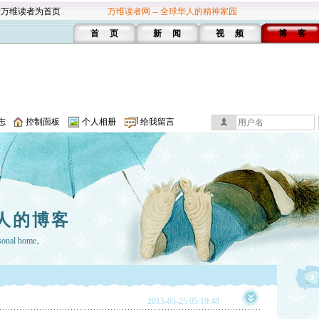
设万维读者为首页
万维读者网 -- 全球华人的精神家园
首 页
新 闻
视 频
博 客
志
控制面板
个人相册
给我留言
人的博客
rsonal home。
2015-05-25 05:19:48