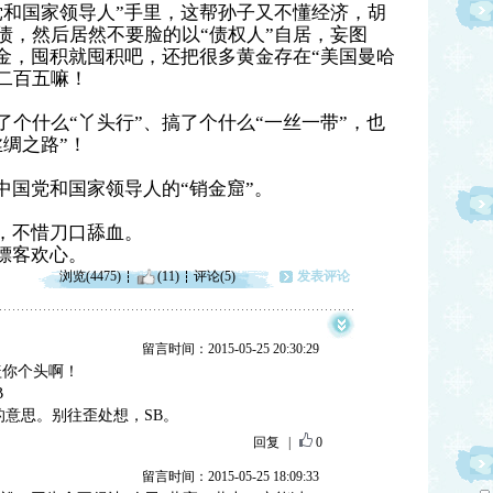
党和国家领导人”手里，这帮孙子又不懂经济，胡
债，然后居然不要脸的以“债权人”自居，
妄图
黄金，囤积就囤积吧，还把很多黄金存在“美国曼哈
二百五嘛！
个什么“丫头行”、搞了个什么“一丝一带”，也
绸之路”！
中国党和国家领导人的“销金窟”。
主，不惜刀口舔血。
嫖客欢心。
浏览(4475)
(11)
评论(5)
发表评论
留言时间：2015-05-25 20:30:29
盖你个头啊！
B
的意思。别往歪处想，SB。
回复
|
0
留言时间：2015-05-25 18:09:33