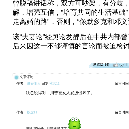
曾脱稿讲话称，双方可吵架，有分歧
解，增强互信，“培育共同的生活基础”
走离婚的路”，否则，“像默多克和邓文
该“夫妻论”经舆论发酵后在中共内部
后来因这一不够谨慎的言论而被迫检
浏览(2414)
(6)
文章评论
作者：
溪谷闲人
回复
秋念11
留言时间：20
秋总说得对，川普被女人屁股惯坏了。
作者：
秋念11
留言时间：20
汪洋,那孙子...川普被惯坏了