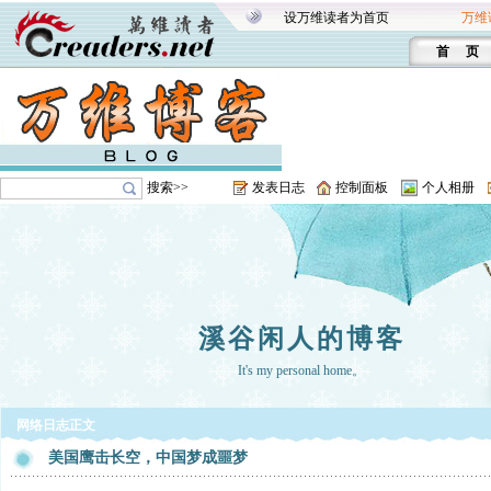
设万维读者为首页
万维
首 页
搜索>>
发表日志
控制面板
个人相册
溪谷闲人的博客
It's my personal home。
网络日志正文
美国鹰击长空，中国梦成噩梦