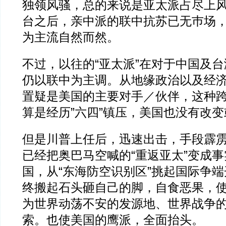
独领风骚，总的来说是亚太派占尽上
台之后，亲中派的联中抗苏已无巿场，
为主流自然而然。
不过，以往的“亚太派”在对于中国及
仍以联中为主调。从地缘政治以及经
置疑是美国的主要对手／伙伴，这种
算是经历”六四”镇压，美国也没有改
但是川普上任后，迅速出击，手段霹
已经把奥巴马空喊的“重返亚太”变成
国，从“东海防空识别区”挑起国际争
终搬起石头砸自己的脚，自食恶果，
为世界动荡不安的发源地、世界战争
索。也使美国的鹰派，全面抬头。