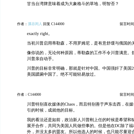
甘当台湾牌意味着成为大象格斗的草地，明智否？
作者：
溪谷闲人
回复 C144000
留言时间：20
exactly right。
当初川普启用蒂勒森，不用罗姆尼，是有意舒缓与俄国的
像你说的，无论何种原因，蒂勒森的工作不令川普满意。
川普亲自动手。
川普的目标非常明确，那就是针对中国。中国强奸了美国2
美国蹂躏中国了。绝不可能轻易放过。
作者：C144000
留言时间：20
川普特别喜欢媒体的Chaos，而且特别善于声东击西，在媒体
引的时候，成就他的目标。
我的看法还是如前，政治新人川普刚上任的时候是希望和猪党和
展开合作，共同为美国人民做些事的。但是他在DC除了福
外，并没太多的盟友。所以他选人的时候，也只能尽量迎