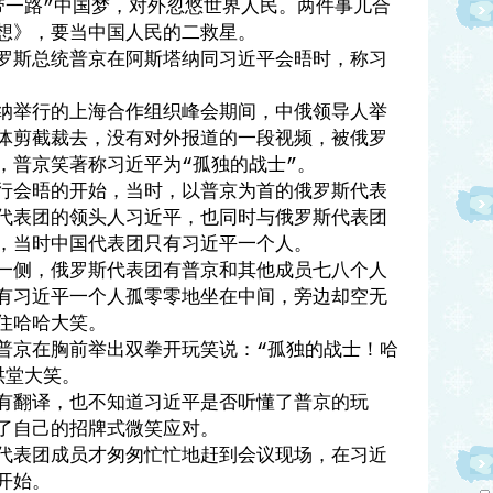
带一路
中国梦，对外忽悠世界人民。两件事儿合
”
想》，要当中国人民的二救星。
罗斯总统普京在阿斯塔纳同习近平会晤时，称习
纳举行的上海合作组织峰会期间，中俄领导人举
体剪截裁去，没有对外报道的一段视频，被俄罗
，普京笑著称习近平为
孤独的战士
。
“
”
行会晤的开始，当时，以普京为首的俄罗斯代表
代表团的领头人习近平，也同时与俄罗斯代表团
，当时中国代表团只有习近平一个人。
一侧，俄罗斯代表团有普京和其他成员七八个人
有习近平一个人孤零零地坐在中间，旁边却空无
住哈哈大笑。
普京在胸前举出双拳开玩笑说：
孤独的战士！哈
“
哄堂大笑。
有翻译，也不知道习近平是否听懂了普京的玩
了自己的招牌式微笑应对。
代表团成员才匆匆忙忙地赶到会议现场，在习近
开始。