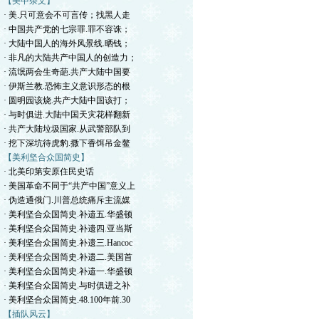
【美中杂文】
· 美.只可意会不可言传；找黑人走
· 中国共产党的七宗罪.罪不容诛；
· 大陆中国人的海外风景线.晒钱；
· 非凡的大陆共产中国人的创造力；
· 流氓两会生奇葩.共产大陆中国要
· 伊斯兰教.恐怖主义意识形态的根
· 圆明园该烧.共产大陆中国该打；
· 与时俱进.大陆中国天灾花样翻新
· 共产大陆垃圾国家.从武警部队到
· 挖下深坑待虎豹.撒下香饵吊金鳌
【美利坚合众国简史】
· 北美印第安原住民史话
· 美国革命不同于“共产中国”意义上
· 伪造通俄门.川普总统痛斥主流媒
· 美利坚合众国简史.补遗五.华盛顿
· 美利坚合众国简史.补遗四.亚当斯
· 美利坚合众国简史.补遗三.Hancoc
· 美利坚合众国简史.补遗二.美国首
· 美利坚合众国简史.补遗一.华盛顿
· 美利坚合众国简史.与时俱进之补
· 美利坚合众国简史.48.100年前.30
【插队风云】