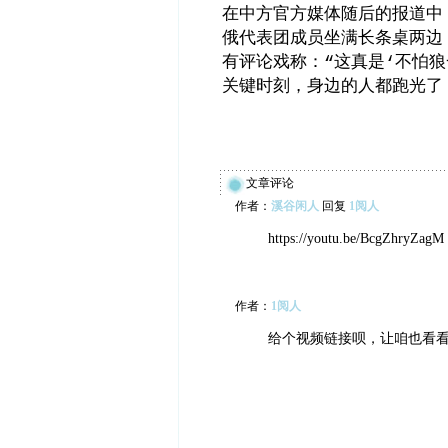
在中方官方媒体随后的报道中
俄代表团成员坐满长条桌两边
有评论戏称：
这真是
不怕狼
“
‘
关键时刻，身边的人都跑光了
文章评论
作者：
溪谷闲人
回复
1阅人
https://youtu.be/BcgZhryZagM
作者：
1阅人
给个视频链接呗，让咱也看