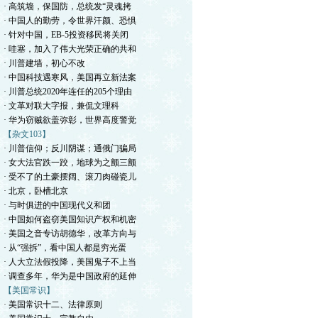
· 高筑墙，保国防，总统发“灵魂拷
· 中国人的勤劳，令世界汗颜、恐惧
· 针对中国，EB-5投资移民将关闭
· 哇塞，加入了伟大光荣正确的共和
· 川普建墙，初心不改
· 中国科技遇寒风，美国再立新法案
· 川普总统2020年连任的205个理由
· 文革对联大字报，兼侃文理科
· 华为窃贼欲盖弥彰，世界高度警觉
【杂文103】
· 川普信仰；反川阴谋；通俄门骗局
· 女大法官跌一跤，地球为之颤三颤
· 受不了的土豪摆阔、滚刀肉碰瓷儿
· 北京，卧槽北京
· 与时俱进的中国现代义和团
· 中国如何盗窃美国知识产权和机密
· 美国之音专访胡德华，改革方向与
· 从“强拆”，看中国人都是穷光蛋
· 人大立法假投降，美国鬼子不上当
· 调查多年，华为是中国政府的延伸
【美国常识】
· 美国常识十二、法律原则