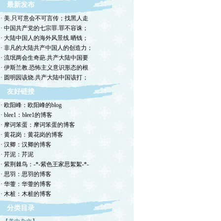
最新发布
· 美.只可意会不可言传；找黑人走
· 中国共产党的七宗罪.罪不容诛；
· 大陆中国人的海外风景线.晒钱；
· 非凡的大陆共产中国人的创造力；
· 流氓两会生奇葩.共产大陆中国要
· 伊斯兰教.恐怖主义意识形态的根
· 圆明园该烧.共产大陆中国该打；
友好链接
· 欧阳峰：欧阳峰的blog
· blee1：blee1的博客
· 摩诃笨蛋：摩诃笨蛋的博客
· 黄花岗：黄花岗的博客
· 汉卿：汉卿的博客
· 芹泥：芹泥
· 紫荆棘鸟：-*-紫色王家思絮絮-*-
· 思羽：思羽的博客
· 华蓥：华蓥的博客
· 木桩：木桩的博客
分类目录