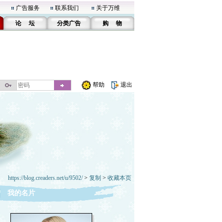
广告服务
联系我们
关于万维
论 坛
分类广告
购 物
帮助
退出
https://blog.creaders.net/u/9502/
>
复制
>
收藏本页
我的名片