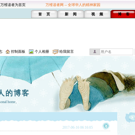
设万维读者为首页
万维读者网 -- 全球华人的精神家园
首 页
新 闻
视 频
博 客
志
控制面板
个人相册
给我留言
人的博客
rsonal home。
2017-06-16 06:16:05