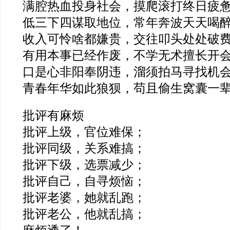
满腔热血投身社会，摸爬滚打终日疲
低三下四谋取地位，常年奔波天天喝
收入可怜啥都嫌贵，交往叩头处处破
有用本事已经作废，不学无术擅长开
口是心非阳奉阴违，溜须拍马寻找机
青春年华如此狼狈，苟且偷生窝囊一
批评有麻烦
批评上级，官位难保；
批评同级，关系难搞；
批评下级，选票减少；
批评自己，自寻烦恼；
批评老婆，她就乱跑；
批评老公，他就乱搞；