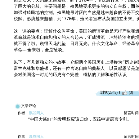
但是后来，关系越来越紧张，到了1764年，情况急转直下，殖民
了巨大的分歧。主要问题是，殖民地要求更多的独立自主权，而
加强对殖民地的控制。殖民地最讨厌的当然是越来越多的不得不
税赋。形势越来越糟，到1776年，殖民者宣布从英国独立出来。
这一课的要点：理解什么叫革命，美国的所谓革命是怎样产生和
革命就是追求自由和独立的人合起来，汇成洪流，冲垮统治者的
就不得了啦。说得天花乱坠、日月无光。什么文化革命、经济革
革命……全来啦，全是扯淡。
以下，有几篇独立的小故事，介绍两个美国历史上堪称为“历史创
富兰克林和华盛顿，还有一位言论自由的奠基人，以及感恩节是
会对美国这一时期的历史有个完整、概括的了解和感性认识
浏览(2349)
(3)
文章评论
作者：
溪谷闲人
留言时间：20
“中国大酱缸”的发明权应该归你，应该申请语言专利。
作者：
溪谷闲人
留言时间：20