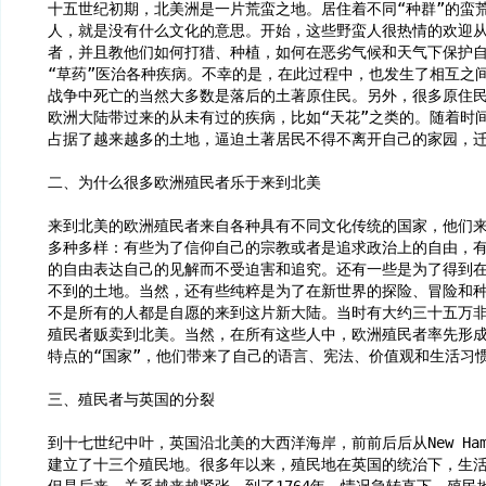
十五世纪初期，北美洲是一片荒蛮之地。居住着不同“种群”的蛮
人，就是没有什么文化的意思。开始，这些野蛮人很热情的欢迎
者，并且教他们如何打猎、种植，如何在恶劣气候和天气下保护
“草药”医治各种疾病。不幸的是，在此过程中，也发生了相互之间
战争中死亡的当然大多数是落后的土著原住民。另外，很多原住
欧洲大陆带过来的从未有过的疾病，比如“天花”之类的。随着时
占据了越来越多的土地，逼迫土著居民不得不离开自己的家园，
二、为什么很多欧洲殖民者乐于来到北美
来到北美的欧洲殖民者来自各种具有不同文化传统的国家，他们
多种多样：有些为了信仰自己的宗教或者是追求政治上的自由，
的自由表达自己的见解而不受迫害和追究。还有一些是为了得到
不到的土地。当然，还有些纯粹是为了在新世界的探险、冒险和
不是所有的人都是自愿的来到这片新大陆。当时有大约三十五万
殖民者贩卖到北美。当然，在所有这些人中，欧洲殖民者率先形
特点的“国家”，他们带来了自己的语言、宪法、价值观和生活习
三、殖民者与英国的分裂
到十七世纪中叶，英国沿北美的大西洋海岸，前前后后从New Hampsh
建立了十三个殖民地。很多年以来，殖民地在英国的统治下，生