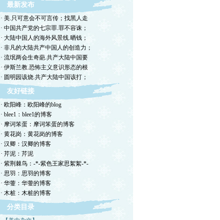
最新发布
· 美.只可意会不可言传；找黑人走
· 中国共产党的七宗罪.罪不容诛；
· 大陆中国人的海外风景线.晒钱；
· 非凡的大陆共产中国人的创造力；
· 流氓两会生奇葩.共产大陆中国要
· 伊斯兰教.恐怖主义意识形态的根
· 圆明园该烧.共产大陆中国该打；
友好链接
· 欧阳峰：欧阳峰的blog
· blee1：blee1的博客
· 摩诃笨蛋：摩诃笨蛋的博客
· 黄花岗：黄花岗的博客
· 汉卿：汉卿的博客
· 芹泥：芹泥
· 紫荆棘鸟：-*-紫色王家思絮絮-*-
· 思羽：思羽的博客
· 华蓥：华蓥的博客
· 木桩：木桩的博客
分类目录