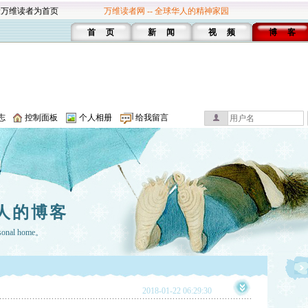
设万维读者为首页
万维读者网 -- 全球华人的精神家园
首 页
新 闻
视 频
博 客
志
控制面板
个人相册
给我留言
人的博客
rsonal home。
2018-01-22 06:29:30