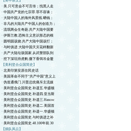
【美中杂文】
· 美.只可意会不可言传；找黑人走
· 中国共产党的七宗罪.罪不容诛；
· 大陆中国人的海外风景线.晒钱；
· 非凡的大陆共产中国人的创造力；
· 流氓两会生奇葩.共产大陆中国要
· 伊斯兰教.恐怖主义意识形态的根
· 圆明园该烧.共产大陆中国该打；
· 与时俱进.大陆中国天灾花样翻新
· 共产大陆垃圾国家.从武警部队到
· 挖下深坑待虎豹.撒下香饵吊金鳌
【美利坚合众国简史】
· 北美印第安原住民史话
· 美国革命不同于“共产中国”意义上
· 伪造通俄门.川普总统痛斥主流媒
· 美利坚合众国简史.补遗五.华盛顿
· 美利坚合众国简史.补遗四.亚当斯
· 美利坚合众国简史.补遗三.Hancoc
· 美利坚合众国简史.补遗二.美国首
· 美利坚合众国简史.补遗一.华盛顿
· 美利坚合众国简史.与时俱进之补
· 美利坚合众国简史.48.100年前.30
【插队风云】