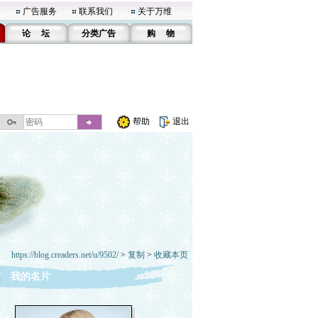
广告服务
联系我们
关于万维
论 坛
分类广告
购 物
帮助
退出
https://blog.creaders.net/u/9502/
>
复制
>
收藏本页
我的名片