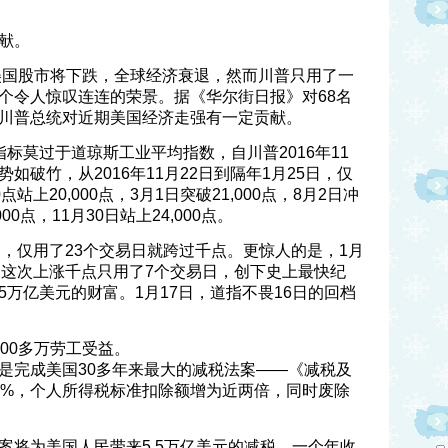
献。
告美国股市将下跌，全球经济衰退，然而川普只用了一
个令人惊叹连连的荣景。据《华尔街日报》对68名
川普总统对近期美国经济走强有一定贡献。
标莫过于道琼斯工业平均指数，自川普2016年11
破竹，从2016年11月22日到隔年1月25日，仅
点站上20,000点，3月1日突破21,000点，8月2日冲
000点，11月30日站上24,000点。
0点，仅用了23个交易日就跨过千点。更惊人的是，1月
0点，这次上涨千点只用了7个交易日，创下史上最快纪
万亿美元的财富。1月17日，道指不畏16日的回档
00多万劳工受益。
是完成美国30多年来最大的减税法案——《减税及
21%，个人所得税标准扣除额增为近两倍，同时废除
案将为美国人民带来5.5万亿美元的减税，一个年收