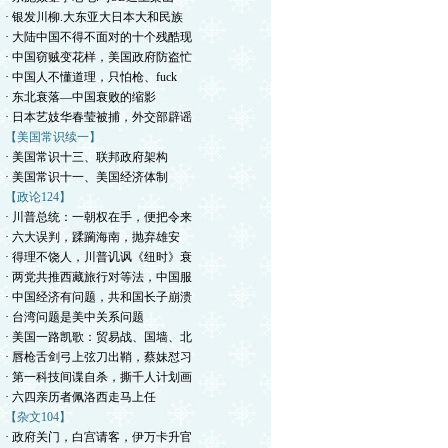
· 银发川柳.大东亚大日本大和民族
· 大陆中国不得不面对的十个残酷现
· 中国窃贼变花样，美国政府防盗忙
· 中国人不懂道理，只怕枪、fuck
· 东北衰落—中国衰败的缩影
· 日本艺妓华春莹被捕，外交部辟谣
【美国常识续一】
· 美国常识十三、联邦政府架构
· 美国常识十一、美国经济体制
【政论124】
· 川普总统：一朝权在手，便把令来
· 六大误判，蹂躏海南，抛弃雄安
· 得理不饶人，川普讥讽《纽时》衰
· 两党共推西藏旅行对等法，中国服
· 中国经济有问题，共和国长子崩溃
· 台湾问题是美中关系问题
· 美国一路凯歌：贸易战、国墙、北
· 唇枪舌剑弓上弦刀出鞘，蔡妹怼习
· 第一科技间谍自杀，撕千人计划画
· 六四亲历者佩洛西走马上任
【杂文104】
· 政府关门，白宫请客，伊万卡升官