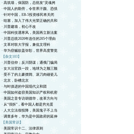
· 高筑墙，保国防，总统发“灵魂拷
· 中国人的勤劳，令世界汗颜、恐惧
· 针对中国，EB-5投资移民将关闭
· 哇塞，加入了伟大光荣正确的共和
· 川普建墙，初心不改
· 中国科技遇寒风，美国再立新法案
· 川普总统2020年连任的205个理由
· 文革对联大字报，兼侃文理科
· 华为窃贼欲盖弥彰，世界高度警觉
【杂文103】
· 川普信仰；反川阴谋；通俄门骗局
· 女大法官跌一跤，地球为之颤三颤
· 受不了的土豪摆阔、滚刀肉碰瓷儿
· 北京，卧槽北京
· 与时俱进的中国现代义和团
· 中国如何盗窃美国知识产权和机密
· 美国之音专访胡德华，改革方向与
· 从“强拆”，看中国人都是穷光蛋
· 人大立法假投降，美国鬼子不上当
· 调查多年，华为是中国政府的延伸
【美国常识】
· 美国常识十二、法律原则