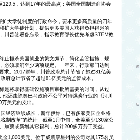
至129.5，达到17年的最高点；美国全国制造商协会
署扩大学徒制度的行政命令，要求更多高质量的四年
和扩大学徒计划，提供更多美国人获得负担得起的
，川普签署备忘录，指示教育部长优先考虑STEM教
。
终止扼杀美国就业的繁文缛节，简化监管措施，规
，必须取消至少两项规定。一年来，行政部门达到
的要求。2017财年，川普政府总计节省了超过81亿美
普政府总计节省了超过81亿美元的监管成本。
标是将取得基础设施项目审批所需要的时间，从过
外，他还废除奥巴马政府不公平对待煤炭行业的《河川
00万美元的支出。
领美国经济继续成长，新年伊始，已有多家美国企业将
税制改革”的统计，截至1月中旬，全美至少130家公
、加薪或新增其它福利，总计200多万劳工受益。
奖金1,000美元、位于威斯康星州的公司对其175名员