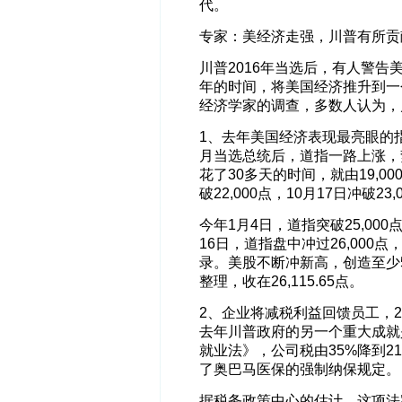
代。
专家：美经济走强，川普有所贡
川普2016年当选后，有人警
年的时间，将美国经济推升到一
经济学家的调查，多数人认为，
1、去年美国经济表现最亮眼的指
月当选总统后，道指一路上涨，势如
花了30多天的时间，就由19,000
破22,000点，10月17日冲破23,
今年1月4日，道指突破25,00
16日，道指盘中冲过26,00
录。美股不断冲新高，创造至少5
整理，收在26,115.65点。
2、企业将减税利益回馈员工，2
去年川普政府的另一个重大成就
就业法》，公司税由35%降到
了奥巴马医保的强制纳保规定。
据税务政策中心的估计，这项法