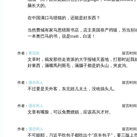
脑长大的。
在中国满口马猎猫的，还能是好东西？
当然费城有家马恩猎斯书店，店主美国恭产裆猿，另当别
一本奥巴马的书，说是trash，白送！
作者：
黄花岗
留言时间：20
文革时，揭发那些走资派的大字报铺天蓋地，打那时起我
好東西，滿嘴馬列斯毛，滿腦子都是奶头山，夾皮沟。
作者：
溪谷闲人
留言时间：20
不过要是关外客，东北妞儿太土，没啥搞头儿。
作者：
溪谷闲人
留言时间：20
文章有嘴脸，可以免费嫖娼，应该高兴才对。
作者：
溪谷闲人
留言时间：20
不可能耶，习近平吃包子都吃出个”庆丰包子”，要三版上