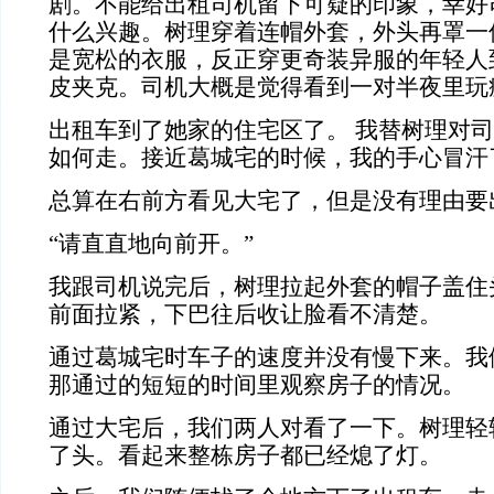
剧。不能给出租司机留下可疑的印象，幸好
什么兴趣。树理穿着连帽外套，外头再罩一
是宽松的衣服，反正穿更奇装异服的年轻人
皮夹克。司机大概是觉得看到一对半夜里玩
出租车到了她家的住宅区了。 我替树理对
如何走。接近葛城宅的时候，我的手心冒汗
总算在右前方看见大宅了，但是没有理由要
“请直直地向前开。”
我跟司机说完后，树理拉起外套的帽子盖住
前面拉紧，下巴往后收让脸看不清楚。
通过葛城宅时车子的速度并没有慢下来。我
那通过的短短的时间里观察房子的情况。
通过大宅后，我们两人对看了一下。树理轻
了头。看起来整栋房子都已经熄了灯。