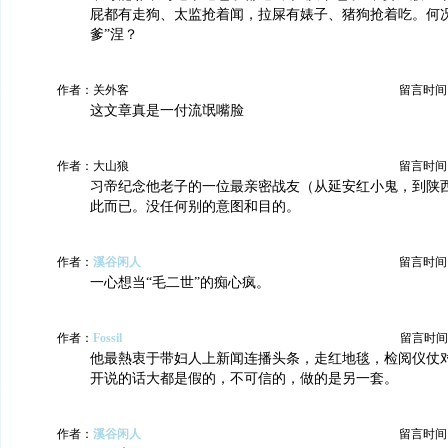
屁都有走狗、太监抢着闻，拉屎有婊子、猪狗抢着吃。何况
爹”涅？
作者：关外客
留言时间：20
这文章真是一付流氓嘴脸
作者：大山狼
留言时间：20
习帝纪念他老子的一位最亲密战友（从延安红小鬼，到陕
此而已。没任何别的意图和目的。
作者：
溪谷闲人
留言时间：20
一心想当“毛二世”的痴心疯。
作者：
Fossil
留言时间：20
他最熱衷于带妇人上新闻连播头条，走红地毯，检阅仪仗对
开说的话大都是假的，不可信的，做的是另一套。
作者：
溪谷闲人
留言时间：20