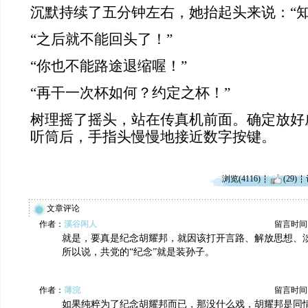
沉默持续了五分钟左右，她抬起头来说：“知
“之后就不能回头了！”
“你也不能路途退缩喔！”
“再干一次杯如何？约定之杯！”
树理摇了摇头，站在传真机前面。确定放好
听筒后，手指头慢慢地接近数字按键。
浏览(4116)
(29)
文章评论
作者：
溪谷闲人
留言时间：20
就是，要真是纪念胡耀邦，就因该打开言路、解放思想、
所以说，共党的“纪念”就是装孙子。
作者：
薄浣
留言时间：20
如果纯粹为了纪念胡耀邦而已，那没什么戏，胡耀邦是同