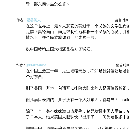
导，那六四学生怎么算？
作者：
溪谷闲人
留言时间：20
在这个世界上，最令人悲哀的莫过于一个民族的文学生命
是禁止舆论自由，而是强制性地桎梏一个民族的心灵，并
情况下，整个民族就如同行尸走肉一般。
说中国猪狗之国大概还是往好了说涅。
作者：
guitarmanzw
留言时间：2
在中国生活三十年，见过裆猿无数，不知是我背运还是啥
个好东西。
到了美国，基本一句话可以排除大陆来的人是否值得相识
但凡满口爱猫的，几乎没有一个人好东西，都是当面cheati
除了一个：某小妹妹满口热爱毛，赌咒发誓中国人爱猫，
了日本人。结果美国人眼珠快掉出来了——问为啥很多中
细细一问，原来姑娘所在的学校google，wiki都被block