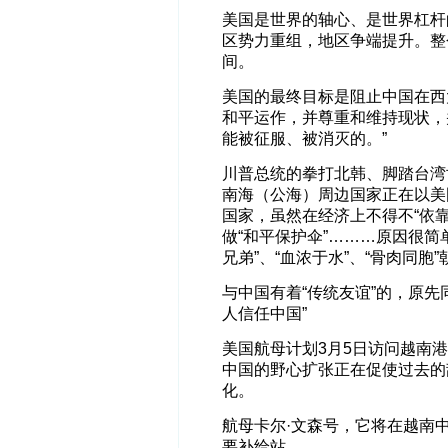
美国是世界的轴心、是世界杠杆
区势力重组，地区争端提升。整
间。
美国的最终目标是阻止中国在西
和平运作，并尊重和维持现状，
能被征服、被消灭的。”
川普总统的拳打北韩、脚踏台湾
南海（公海）周边国家正在以美
国家，虽然在经济上不得不“依
做“和平保护伞”………原因很
兄弟”、“血浓于水”、“骨肉同
与中国有着“传统友谊”的，原先
人信任中国”
美国航母计划3月5日访问越南
中国的野心扩张正在促使过去的
化。
航母卡尔·文森号，它将在越南
要补给站。