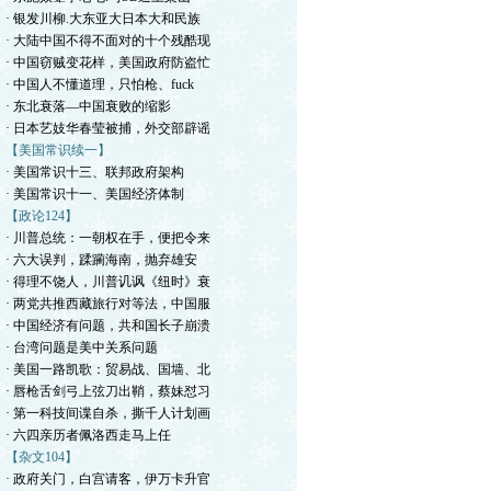
· 银发川柳.大东亚大日本大和民族
· 大陆中国不得不面对的十个残酷现
· 中国窃贼变花样，美国政府防盗忙
· 中国人不懂道理，只怕枪、fuck
· 东北衰落—中国衰败的缩影
· 日本艺妓华春莹被捕，外交部辟谣
【美国常识续一】
· 美国常识十三、联邦政府架构
· 美国常识十一、美国经济体制
【政论124】
· 川普总统：一朝权在手，便把令来
· 六大误判，蹂躏海南，抛弃雄安
· 得理不饶人，川普讥讽《纽时》衰
· 两党共推西藏旅行对等法，中国服
· 中国经济有问题，共和国长子崩溃
· 台湾问题是美中关系问题
· 美国一路凯歌：贸易战、国墙、北
· 唇枪舌剑弓上弦刀出鞘，蔡妹怼习
· 第一科技间谍自杀，撕千人计划画
· 六四亲历者佩洛西走马上任
【杂文104】
· 政府关门，白宫请客，伊万卡升官