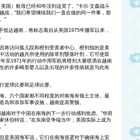
美国）航母已经40年没到这里了。”卡尔·文森战斗
越战，“我们希望继续我们一直在做的同一件事，那
。”
水手抵达越南，将标志着自从美国1975年撤军以来，
。
员将访问孤儿院和橙剂受害者中心。橙剂指的是美
中活动的越共所使用的除草剂暨落叶剂，它可使双
2年至1971年的行动中用军机将橙剂大量喷洒在越南
生的许多畸形婴儿以及出现的许多怪病就是与此有
行篮球比赛和足球比赛。
海。六个国家都不同程度的对南海有领土主张。最
造岛和添加军事设施，越南提高警惕。
明越南对于中国在南海的下一步行动感到焦虑。”华府
家休伯特说，“在东南亚争端当中，美国实际上成为
。”
但是美国海军说，它们在南海巡逻对于确保海上安