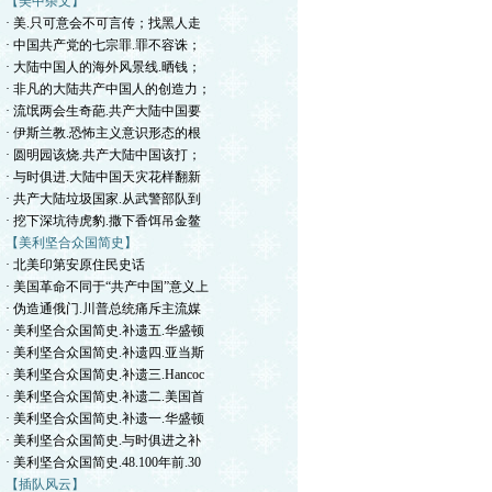
【美中杂文】
· 美.只可意会不可言传；找黑人走
· 中国共产党的七宗罪.罪不容诛；
· 大陆中国人的海外风景线.晒钱；
· 非凡的大陆共产中国人的创造力；
· 流氓两会生奇葩.共产大陆中国要
· 伊斯兰教.恐怖主义意识形态的根
· 圆明园该烧.共产大陆中国该打；
· 与时俱进.大陆中国天灾花样翻新
· 共产大陆垃圾国家.从武警部队到
· 挖下深坑待虎豹.撒下香饵吊金鳌
【美利坚合众国简史】
· 北美印第安原住民史话
· 美国革命不同于“共产中国”意义上
· 伪造通俄门.川普总统痛斥主流媒
· 美利坚合众国简史.补遗五.华盛顿
· 美利坚合众国简史.补遗四.亚当斯
· 美利坚合众国简史.补遗三.Hancoc
· 美利坚合众国简史.补遗二.美国首
· 美利坚合众国简史.补遗一.华盛顿
· 美利坚合众国简史.与时俱进之补
· 美利坚合众国简史.48.100年前.30
【插队风云】