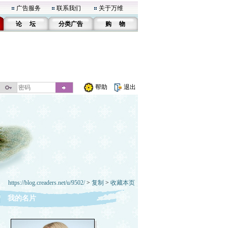
广告服务
联系我们
关于万维
论 坛
分类广告
购 物
帮助
退出
https://blog.creaders.net/u/9502/
>
复制
>
收藏本页
我的名片