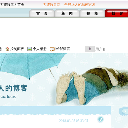
设万维读者为首页
万维读者网 -- 全球华人的精神家园
首 页
新 闻
视 频
博 客
志
控制面板
个人相册
给我留言
人的博客
rsonal home。
2018-03-05 05:33:05