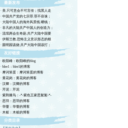
最新发布
· 美.只可意会不可言传；找黑人走
· 中国共产党的七宗罪.罪不容诛；
· 大陆中国人的海外风景线.晒钱；
· 非凡的大陆共产中国人的创造力；
· 流氓两会生奇葩.共产大陆中国要
· 伊斯兰教.恐怖主义意识形态的根
· 圆明园该烧.共产大陆中国该打；
友好链接
· 欧阳峰：欧阳峰的blog
· blee1：blee1的博客
· 摩诃笨蛋：摩诃笨蛋的博客
· 黄花岗：黄花岗的博客
· 汉卿：汉卿的博客
· 芹泥：芹泥
· 紫荆棘鸟：-*-紫色王家思絮絮-*-
· 思羽：思羽的博客
· 华蓥：华蓥的博客
· 木桩：木桩的博客
分类目录