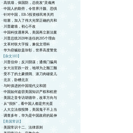
· 高筑墙，保国防，总统发“灵魂拷
· 中国人的勤劳，令世界汗颜、恐惧
· 针对中国，EB-5投资移民将关闭
· 哇塞，加入了伟大光荣正确的共和
· 川普建墙，初心不改
· 中国科技遇寒风，美国再立新法案
· 川普总统2020年连任的205个理由
· 文革对联大字报，兼侃文理科
· 华为窃贼欲盖弥彰，世界高度警觉
【杂文103】
· 川普信仰；反川阴谋；通俄门骗局
· 女大法官跌一跤，地球为之颤三颤
· 受不了的土豪摆阔、滚刀肉碰瓷儿
· 北京，卧槽北京
· 与时俱进的中国现代义和团
· 中国如何盗窃美国知识产权和机密
· 美国之音专访胡德华，改革方向与
· 从“强拆”，看中国人都是穷光蛋
· 人大立法假投降，美国鬼子不上当
· 调查多年，华为是中国政府的延伸
【美国常识】
· 美国常识十二、法律原则