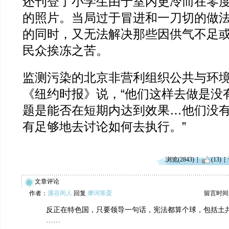
还刊登了小学生由于室内更冷而在零
的照片。当局过于冒进和一刀切的做
的同时，又无法解决那些因供气不足
民众挨冻之苦。
监测污染的北京非营利组织公共与环
《纽约时报》说，“他们这样去做是没
题是能否在短期内达到效果…他们没
有足够地去讨论如何去执行。”
浏览(2843)
(13)
文章评论
作者：
溪谷闲人
回复
摩诃笨蛋
留言时间：20
反正在特色国，只要领导一句话，宪法都算个球，包括土
……