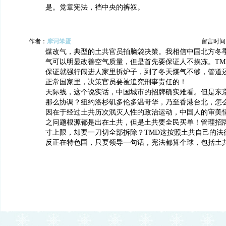
是。党章宪法，裆中央的裤衩。
作者：
摩诃笨蛋
留言时间：20
煤改气，典型的土共官员拍脑袋决策。我相信中国北方冬
气可以明显改善空气质量，但是首先要保证人不挨冻。TM
保证就强行闯进人家里拆炉子，到了冬天煤气不够，管道
正常国家里，决策官员要被追究刑事责任的！
天际线，这个说实话，中国城市的招牌确实难看。但是东
那么协调？纽约洛杉矶多伦多温哥华，乃至香港台北，怎
因在于经过土共历次泯灭人性的政治运动，中国人的审美
之问题根源都是出在土共，但是土共要全民买单！管理招
寸上限，却要一刀切全部拆除？TMD这按照土共自己的法
反正在特色国，只要领导一句话，宪法都算个球，包括土