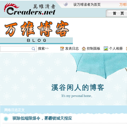
设万维读者为首页
万维
首 页
搜索>>
发表日志
控制面板
个人相册
溪谷闲人的博客
It's my personal home。
网络日志正文
驱除低端限煤令，雾霾锁城天报应