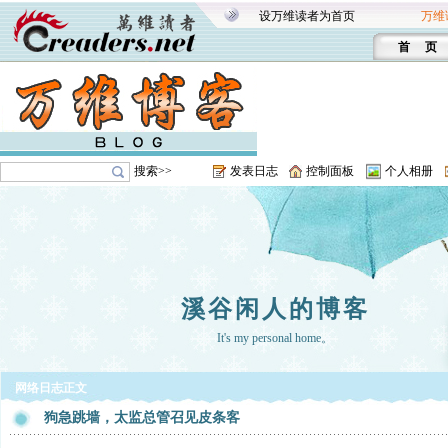
设万维读者为首页
万维
首 页
搜索>>
发表日志
控制面板
个人相册
溪谷闲人的博客
It's my personal home。
网络日志正文
狗急跳墙，太监总管召见皮条客