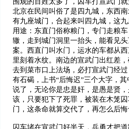
围观的百姓太多了，囚车打宣武门就
北京在民间叫俗了是四九城，东西南
有九座城门，合起来叫四九城，这九
用途：东直门俗称粮门，专门走粮车
辙，走到城门洞里一抬头，能看见头
案。西直门叫水门，运水的车都从西
里刻着水纹。南边的宣武门出红差，
去到菜市口上法场，必打宣武门经过
有石碣，上书“后悔迟”三个大字，
说了，无论你是忠是奸，是愚是贤，
该，只要犯下了死罪，被装在木笼囚
门，这条命就算交代了，再怎么后悔
囚车堵在宣武门好半天，兵勇才把道