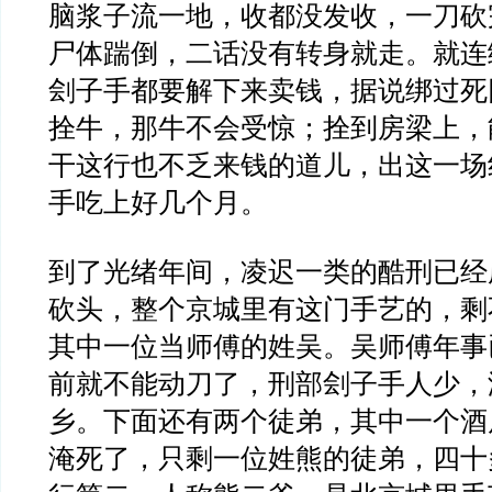
脑浆子流一地，收都没发收，一刀砍
尸体踹倒，二话没有转身就走。就连
刽子手都要解下来卖钱，据说绑过死
拴牛，那牛不会受惊；拴到房梁上，
干这行也不乏来钱的道儿，出这一场
手吃上好几个月。
到了光绪年间，凌迟一类的酷刑已经
砍头，整个京城里有这门手艺的，剩
其中一位当师傅的姓吴。吴师傅年事
前就不能动刀了，刑部刽子手人少，
乡。下面还有两个徒弟，其中一个酒
淹死了，只剩一位姓熊的徒弟，四十