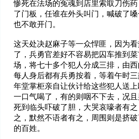
惨死在法场的冤魂到店里索取刀伤药
了门板，任谁在外头叫门，喊破了嗓
也不敢开门。
这天处决赵麻子等一众悍匪，因为看
了，兵勇官差好不容易把囚车推到菜
场，将七十多个犯人分成三排，由西
每人身后都有兵勇按着，等着午时三
年堂掌柜亲自让伙计给这些犯人送上
一口气喝了，有的则咽不下去，况且
死到临头吓破了胆，大哭哀嚎者有之
之，默然不语者有之，周围则是挤破
的百姓。