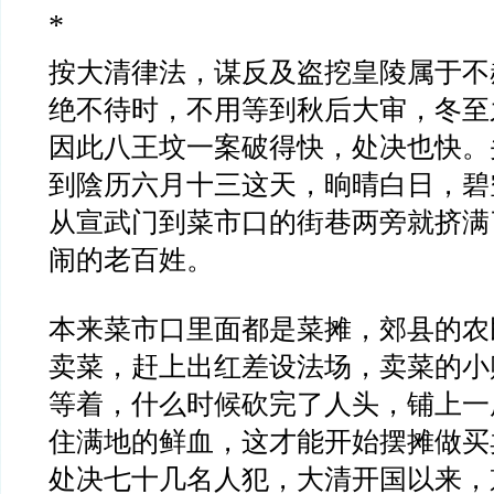
*
按大清律法，谋反及盗挖皇陵属于不
绝不待时，不用等到秋后大审，冬至
因此八王坟一案破得快，处决也快。
到陰历六月十三这天，晌晴白日，碧
从宣武门到菜市口的街巷两旁就挤满
闹的老百姓。
本来菜市口里面都是菜摊，郊县的农
卖菜，赶上出红差设法场，卖菜的小
等着，什么时候砍完了人头，铺上一
住满地的鲜血，这才能开始摆摊做买
处决七十几名人犯，大清开国以来，