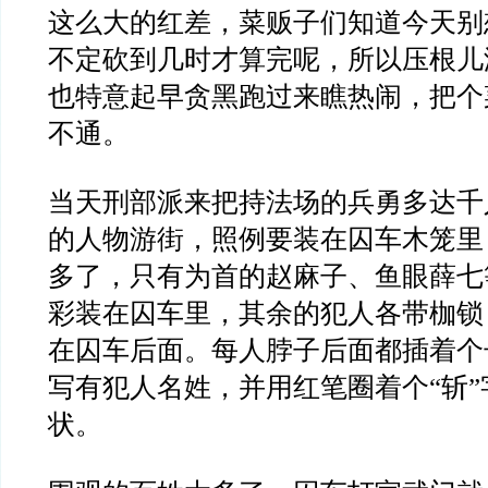
这么大的红差，菜贩子们知道今天别
不定砍到几时才算完呢，所以压根儿
也特意起早贪黑跑过来瞧热闹，把个
不通。
当天刑部派来把持法场的兵勇多达千
的人物游街，照例要装在囚车木笼里
多了，只有为首的赵麻子、鱼眼薛七
彩装在囚车里，其余的犯人各带枷锁
在囚车后面。每人脖子后面都插着个
写有犯人名姓，并用红笔圈着个“斩
状。