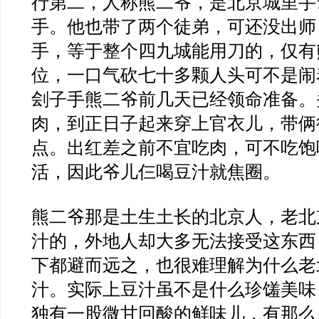
行第二，人称熊二爷，是北京城里手
手。他也带了两个徒弟，可还没出师
手，等于整个四九城能用刀的，仅有
位，一口气砍七十多颗人头可不是闹
刽子手熊二爷前几天已经领命准备。
肉，到正日子起来穿上官衣儿，带俩
点。出红差之前不宜吃肉，可不吃饱
活，因此爷儿仨喝豆汁就焦圈。
熊二爷那是土生土长的北京人，老北
汁的，外地人却大多无法接受这东西
下都避而远之，也很难理解为什么老
汁。实际上豆汁虽不是什么珍馐美味
独有一股微甘回酸的鲜味儿，有那么