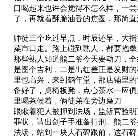
口喝起来也许会觉得不怎么样，一尝
了，再就着酥脆油香的焦圈，那简直
师徒三个吃过早点，时辰还早，大摇
菜市口走。路上碰到熟人，都要抱拳
那些熟人知道熊二爷今天要动刀，全
是图个吉利，二是出红差正是发财的
里也高兴，来到鹤年堂，那店铺里的
备好了，桌椅板凳，点心茶水一应俱
里喝茶候着，俩徒弟在旁边磨刀
眼瞅着犯人被押到法场，监斩官验明
罪状，请出刽子手准备行刑。熊二爷
法场，站到一块大石碑跟前，这石碑