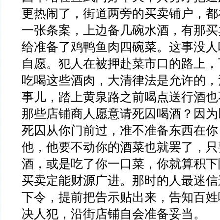
更热闹了，街道两旁的买卖铺户，都
一张条案，上边备几碗水酒，有那买
给准备了鸡鸭鱼肉四碗菜。这事没人
自愿。犯人在被押赴菜市口的路上，
吃喝这些酒肉，大清律法是允许的，
事儿，踏上黄泉路之前喝点送行酒也
那些店铺商人愿意请死囚喝酒？因为
死囚从你门前过，准不准备东西在你
他，他要不动你的酒菜也就罢了，只
酒，或是吃了你一口菜，你就算积下
买卖定能财源广进。那时的人最迷信
下令，提前把告示贴出来，告知百姓
决人犯，沿街店铺自会准备妥当。