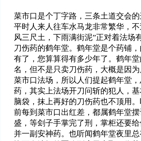
菜市口是个丁字路，三条土道交会的
平时人来人往车水马龙非常繁华，不
风三尺土，下雨满街泥”正对着法场
刀伤药的鹤年堂。鹤年堂是个药铺，
有了，您算算得有多少年了。鹤年堂
名，但不是只卖刀伤药，大概是因为
菜市口法场，所以人们提起鹤年堂，
药，其实上法场开刀问斩的犯人，基
脑袋，抹上再好的刀伤药也不顶用。
前每到菜市口出红差，都属鹤年堂摆
盛，等刽子手掌完了刑，掌柜还要给
并一副安神药。也听闻鹤年堂夜里总