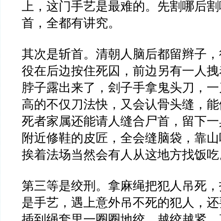
上，这门手艺是最难的。先割哪后割
首，全都有讲究。
其次是斩首。清朝人脑后都留辫子，
役在后边按住死囚，前边另有一人拽
脖子露出来了，刽子手拿鬼头刀，一
高的不仅刀法快，又会认骨头缝，能
死者家属还能请人缝合尸首，留下一
附近修鞋的皮匠，全会缝脑袋，靠山
挨着法场当然会有人从这地方找饭吃
第三等是绞刑。拿麻绳把犯人吊死，
是手艺，遇上意外吊不死的犯人，还
插到绳套里一圈圈地绞，越绞越紧，