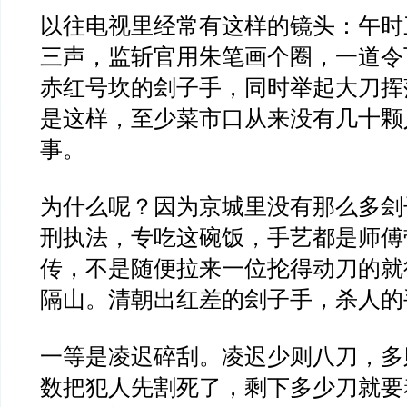
以往电视里经常有这样的镜头：午时
三声，监斩官用朱笔画个圈，一道令
赤红号坎的刽子手，同时举起大刀挥
是这样，至少菜市口从来没有几十颗
事。
为什么呢？因为京城里没有那么多刽
刑执法，专吃这碗饭，手艺都是师傅
传，不是随便拉来一位抡得动刀的就
隔山。清朝出红差的刽子手，杀人的
一等是凌迟碎刮。凌迟少则八刀，多
数把犯人先割死了，剩下多少刀就要