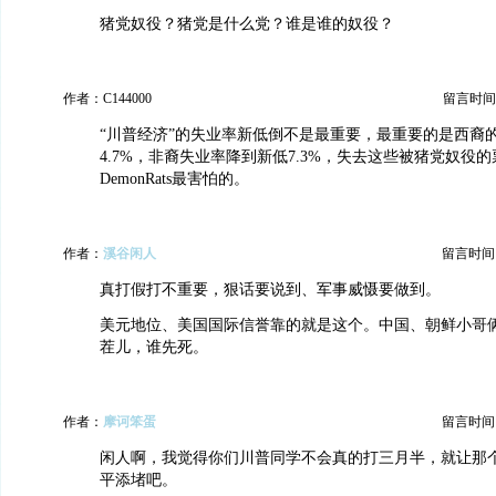
猪党奴役？猪党是什么党？谁是谁的奴役？
作者：C144000
留言时间：20
“川普经济”的失业率新低倒不是最重要，最重要的是西裔
4.7%，非裔失业率降到新低7.3%，失去这些被猪党奴役
DemonRats最害怕的。
作者：
溪谷闲人
留言时间：20
真打假打不重要，狠话要说到、军事威慑要做到。
美元地位、美国国际信誉靠的就是这个。中国、朝鲜小哥
茬儿，谁先死。
作者：
摩诃笨蛋
留言时间：20
闲人啊，我觉得你们川普同学不会真的打三月半，就让那
平添堵吧。