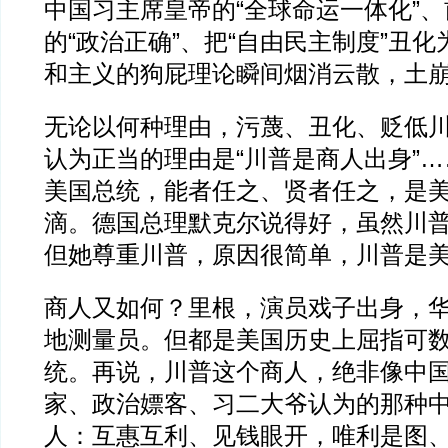
中国习主席皇帝的“全球命运一体化”
的“政治正确”、把“自由民主制度”丑化
和主义的狗屁理论瞬间烟消云散，土
无论以何种理由，污蔑、丑化、贬低
认为正当的理由是“川普是商人出身”
美国总统，能者任之、贤者任之，是
滴。德国总理默克尔说得好，虽然川
但她尊重川普，原因很简单，川普是
商人又如何？里根，演员戏子出身，
地测量员。但都是美国历史上屈指可
统。再说，川普这个商人，绝非像中
家、政治嫖客、习二大爷认为的那种
人：互惠互利、见钱眼开，唯利是图