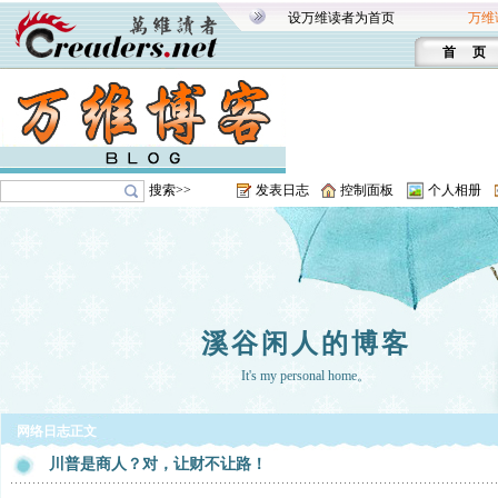
设万维读者为首页
万维
首 页
搜索>>
发表日志
控制面板
个人相册
溪谷闲人的博客
It's my personal home。
网络日志正文
川普是商人？对，让财不让路！