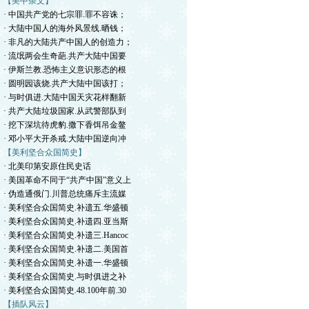
【美中杂文】
· 中国共产党的七宗罪.罪不容诛；
· 大陆中国人的海外风景线.晒钱；
· 非凡的大陆共产中国人的创造力；
· 流氓两会生奇葩.共产大陆中国要
· 伊斯兰教.恐怖主义意识形态的根
· 圆明园该烧.共产大陆中国该打；
· 与时俱进.大陆中国天灾花样翻新
· 共产大陆垃圾国家.从武警部队到
· 挖下深坑待虎豹.撒下香饵吊金鳌
· 邓小平大开杀戒.大陆中国逆向冲
【美利坚合众国简史】
· 北美印第安原住民史话
· 美国革命不同于“共产中国”意义上
· 伪造通俄门.川普总统痛斥主流媒
· 美利坚合众国简史.补遗五.华盛顿
· 美利坚合众国简史.补遗四.亚当斯
· 美利坚合众国简史.补遗三.Hancoc
· 美利坚合众国简史.补遗二.美国首
· 美利坚合众国简史.补遗一.华盛顿
· 美利坚合众国简史.与时俱进之补
· 美利坚合众国简史.48.100年前.30
【插队风云】