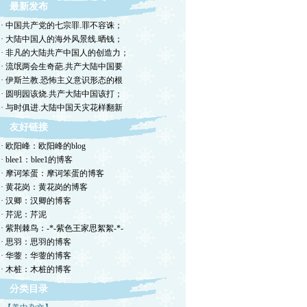
最新发布
· 中国共产党的七宗罪.罪不容诛；
· 大陆中国人的海外风景线.晒钱；
· 非凡的大陆共产中国人的创造力；
· 流氓两会生奇葩.共产大陆中国要
· 伊斯兰教.恐怖主义意识形态的根
· 圆明园该烧.共产大陆中国该打；
· 与时俱进.大陆中国天灾花样翻新
友好链接
· 欧阳峰：欧阳峰的blog
· blee1：blee1的博客
· 摩诃笨蛋：摩诃笨蛋的博客
· 黄花岗：黄花岗的博客
· 汉卿：汉卿的博客
· 芹泥：芹泥
· 紫荆棘鸟：-*-紫色王家思絮絮-*-
· 思羽：思羽的博客
· 华蓥：华蓥的博客
· 木桩：木桩的博客
分类目录