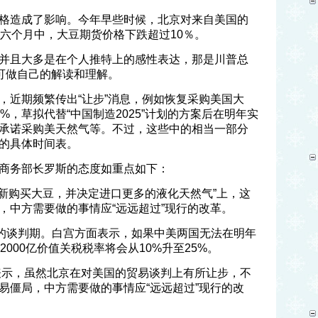
格造成了影响。今年早些时候，北京对来自美国的
去六个月中，大豆期货价格下跌超过10％。
并且大多是在个人推特上的感性表达，那是川普总
人可做自己的解读和理解。
，近期频繁传出“让步”消息，例如恢复采购美国大
%，草拟代替“中国制造2025”计划的方案后在明年实
承诺采购美天然气等。不过，这些中的相当一部分
的具体时间表。
商务部长罗斯的态度如重点如下：
重新购买大豆，并决定进口更多的液化天然气”上，这
，中方需要做的事情应“远远超过”现行的改革。
天的谈判期。白宫方面表示，如果中美两国无法在明年
000亿价值关税税率将会从10%升至25%。
斯表示，虽然北京在对美国的贸易谈判上有所让步，不
易僵局，中方需要做的事情应“远远超过”现行的改