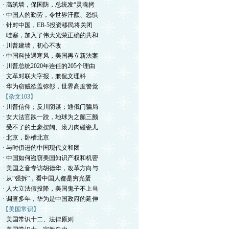
· 高筑墙，保国防，总统发“灵魂拷
· 中国人的勤劳，令世界汗颜、恐惧
· 针对中国，EB-5投资移民将关闭
· 哇塞，加入了伟大光荣正确的共和
· 川普建墙，初心不改
· 中国科技遇寒风，美国再立新法案
· 川普总统2020年连任的205个理由
· 文革对联大字报，兼侃文理科
· 华为窃贼欲盖弥彰，世界高度警觉
【杂文103】
· 川普信仰；反川阴谋；通俄门骗局
· 女大法官跌一跤，地球为之颤三颤
· 受不了的土豪摆阔、滚刀肉碰瓷儿
· 北京，卧槽北京
· 与时俱进的中国现代义和团
· 中国如何盗窃美国知识产权和机密
· 美国之音专访胡德华，改革方向与
· 从“强拆”，看中国人都是穷光蛋
· 人大立法假投降，美国鬼子不上当
· 调查多年，华为是中国政府的延伸
【美国常识】
· 美国常识十二、法律原则