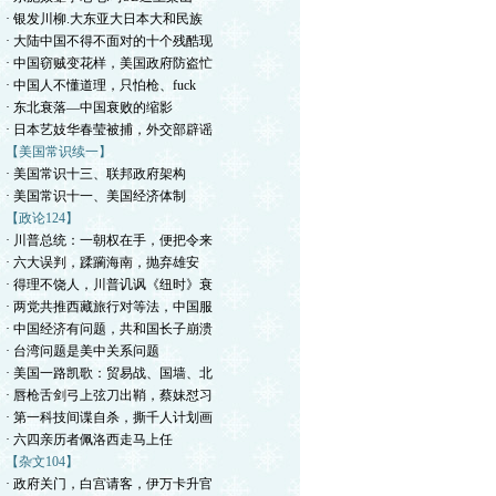
· 银发川柳.大东亚大日本大和民族
· 大陆中国不得不面对的十个残酷现
· 中国窃贼变花样，美国政府防盗忙
· 中国人不懂道理，只怕枪、fuck
· 东北衰落—中国衰败的缩影
· 日本艺妓华春莹被捕，外交部辟谣
【美国常识续一】
· 美国常识十三、联邦政府架构
· 美国常识十一、美国经济体制
【政论124】
· 川普总统：一朝权在手，便把令来
· 六大误判，蹂躏海南，抛弃雄安
· 得理不饶人，川普讥讽《纽时》衰
· 两党共推西藏旅行对等法，中国服
· 中国经济有问题，共和国长子崩溃
· 台湾问题是美中关系问题
· 美国一路凯歌：贸易战、国墙、北
· 唇枪舌剑弓上弦刀出鞘，蔡妹怼习
· 第一科技间谍自杀，撕千人计划画
· 六四亲历者佩洛西走马上任
【杂文104】
· 政府关门，白宫请客，伊万卡升官