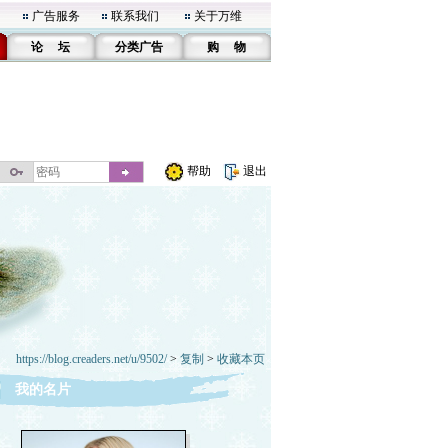
广告服务
联系我们
关于万维
论 坛
分类广告
购 物
帮助
退出
https://blog.creaders.net/u/9502/
>
复制
>
收藏本页
我的名片