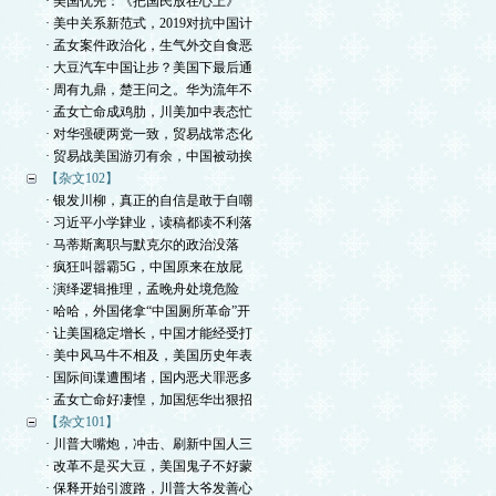
· 美国优先：《把国民放在心上》
· 美中关系新范式，2019对抗中国计
· 孟女案件政治化，生气外交自食恶
· 大豆汽车中国让步？美国下最后通
· 周有九鼎，楚王问之。华为流年不
· 孟女亡命成鸡肋，川美加中表态忙
· 对华强硬两党一致，贸易战常态化
· 贸易战美国游刃有余，中国被动挨
【杂文102】
· 银发川柳，真正的自信是敢于自嘲
· 习近平小学肄业，读稿都读不利落
· 马蒂斯离职与默克尔的政治没落
· 疯狂叫嚣霸5G，中国原来在放屁
· 演绎逻辑推理，孟晚舟处境危险
· 哈哈，外国佬拿“中国厕所革命”开
· 让美国稳定增长，中国才能经受打
· 美中风马牛不相及，美国历史年表
· 国际间谍遭围堵，国内恶犬罪恶多
· 孟女亡命好凄惶，加国惩华出狠招
【杂文101】
· 川普大嘴炮，冲击、刷新中国人三
· 改革不是买大豆，美国鬼子不好蒙
· 保释开始引渡路，川普大爷发善心