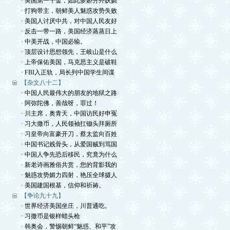
· 美国第一千金，如此多娇分外妖娆
· 打狗带主，朝鲜美人魅惑攻势失败
· 美国人讨厌中共，对中国人民友好
· 反击一带一路，美国经济蒸蒸日上
· 中美开战，中国必输。
· 顶层设计思想领先，王岐山是什么
· 上帝保佑美国，马克思主义是破鞋
· FBI入正轨，局长列中国学生间谍
【杂文八十二】
· 中国人民最伟大的朋友的地狱之路
· 阿弥陀佛，善哉呀，罪过！
· 川主席，奥青天，中国访民好申冤
· 习大撒币，人民领袖扛锄头拜厕所
· 习皇帝向富豪开刀，蔡太监向百姓
· 中国书记贱骨头，从爱国贼到骂国
· 中国人争先恐后移民，究竟为什么
· 新老诗画雅俗共赏，您的背影我的
· 魅惑攻势媚力四射，艳压全球摄人
· 美国建国根基，信仰和祈祷。
【争论九十九】
· 世界经济美国坐庄，川普通吃。
· 习撒币是银样蜡头枪
· 韩奥会，警惕朝鲜“魅惑、和平”攻