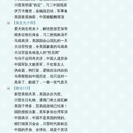
· 川普英明退“协定”，习二中国现原
· 伊万卡撤资，金融战启动，军事备
· 美国釜底抽薪，中国被醍醐灌顶
【杂文九十四】
· 爱犬病生死未卜，解忧愁游芝加哥
· 税务征收社保金，习二抢钱换汤不
· 马戏表演，美国国会山混乱的一天
· 大法官性侵，令美国蒙羞的马戏表
· 大法官提名候选人的“性丑闻”
· 与乌干达同舟共济，中国人遗弃杂
· 中国军队大败美军，干仗靠女人
· 伪命题，狗打架，逻辑自洽鸡自掐
· 马蒂斯熟知中国历史，但只说对一
· 美呆了、酷毙了，一颦一笑气质天
【政论113】
· 新型美朝关系，美国步步为营。
· 川普生日礼物，通俄门将土崩瓦解
· 美国子弹多，贸易战游戏已结束！
· 国防授权法案，美军参加台湾军演
· 中国表示，中国不是美国的情妇。
· 精打细算川金会，川普时代新标志
· 中国的开放、全球化，就是个笑话