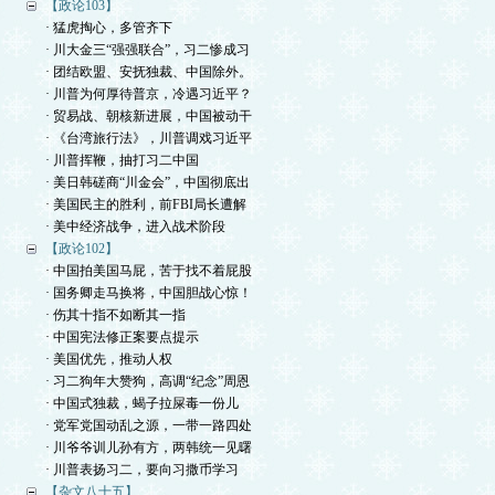
【政论103】
· 猛虎掏心，多管齐下
· 川大金三“强强联合”，习二惨成习
· 团结欧盟、安抚独裁、中国除外。
· 川普为何厚待普京，冷遇习近平？
· 贸易战、朝核新进展，中国被动干
· 《台湾旅行法》，川普调戏习近平
· 川普挥鞭，抽打习二中国
· 美日韩磋商“川金会”，中国彻底出
· 美国民主的胜利，前FBI局长遭解
· 美中经济战争，进入战术阶段
【政论102】
· 中国拍美国马屁，苦于找不着屁股
· 国务卿走马换将，中国胆战心惊！
· 伤其十指不如断其一指
· 中国宪法修正案要点提示
· 美国优先，推动人权
· 习二狗年大赞狗，高调“纪念”周恩
· 中国式独裁，蝎子拉屎毒一份儿
· 党军党国动乱之源，一带一路四处
· 川爷爷训儿孙有方，两韩统一见曙
· 川普表扬习二，要向习撒币学习
【杂文八十五】