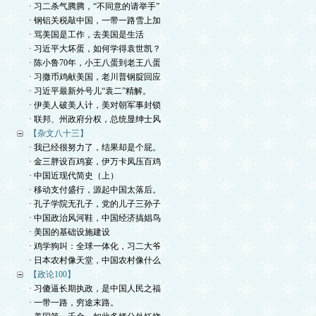
· 习二杀气腾腾，“不同意的请举手”
· 钢铝关税敲中国，一带一路雪上加
· 骂美国是工作，去美国是生活
· 习近平大坏蛋，如何学得袁世凯？
· 陈小鲁70年，小王八蛋到老王八蛋
· 习撒币鸡献美国，老川普钢腚回应
· 习近平最新外号儿“袁二”精解。
· 伊美人破美人计，美对朝军事封锁
· 联邦、州政府分权，总统显绅士风
【杂文八十三】
· 我已经很努力了，结果却是个屁。
· 金三胖设百鸡宴，伊万卡凤压百鸡
· 中国近现代简史（上）
· 移动支付盛行，源起中国太落后。
· 孔子学院无孔子，党的儿子三孙子
· 中国政治风河鞋，中国经济搞娼鸟
· 美国的基础设施建设
· 鸡学狗叫：全球一体化，习二大爷
· 日本农村像天堂，中国农村像什么
【政论100】
· 习傻逼长期执政，是中国人民之福
· 一带一路，穷途末路。