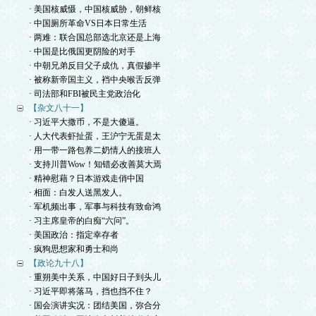
· 美国核威慑，中国核威胁，朝鲜核
· 中国厕所革命VS日本日常生活
· 两难：联合国总部选北京还是上海
· 中国是比俄国更阴险的对手
· 中朝兄弟反目父子成仇，真假掺半
· 被称新帝国主义，裆中央喉舌反弹
· 司法部和FBI被民主党政治化
【杂文八十一】
· 习近平大撒币，不是大傻逼。
· 人大代表虾扯蛋，王沪宁无蛋是太
· 用一带一路包养二奶情人的接班人
· 支持川普Wow！知错必改善莫大焉
· 精神慰藉？日本游戏走俏中国
· 相面：白发人送黑发人。
· 军机频出事，军事与科技有致命鸿
· 习主席皇帝的白痴“六问”。
· 美国政治：指定幸存者
· 疯狗思想家和勇士和尚
【政论九十八】
· 重朔美中关系，中国好日子到头儿
· 习近平即将落马，挡也挡不住？
· 国会演讲实况：团结美国，弥合分