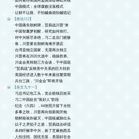
· 如何看待美国向盟国加征钢铝关税
· 中国模式：全球腐败没落模式
· 让财不让路、不怕贼偷就怕贼惦记
【政论112】
· 中国痛失朝鲜牌，贸易战川普“来
· 中国智囊梦初醒，研究如何挨打。
· 对中兴斩尽杀绝，习二走后门赔惨
· 靠，川普要在朝鲜海滩开酒店
· 台湾是独立国家，无需再次独立
· 川普将在2020大选中，稳操胜券。
· 川金会美韩朝三方会谈，干中国屁
· “贸易战”反映美中关系的巨大转折
· 美国经济进入数十年来最佳繁荣期
· 兵分三路，“川金会”即将开场
【杂文九十一】
· 习总书记包工头，党企赔钱百姓买
· 习二中国处在“装好人”阶段
· 纪念《六四》，64张照片留下永恒
· 多事之秋，川普再向假新闻开炮
· 朝鲜核讹诈破灭，中国核威胁出头
· 以子之矛陷子之盾，贸易战击碎谎
· 杀鸡吓猴宰中兴，捡了芝麻抱西瓜
· 人怕没招、国忧无策，美国好在全