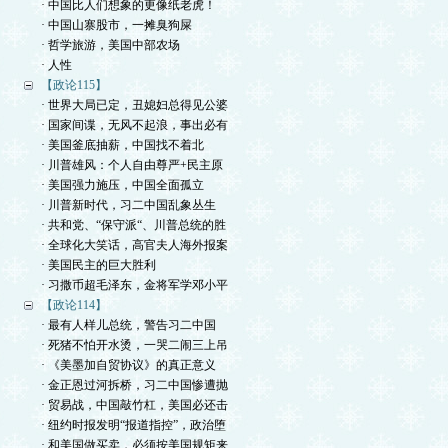
· 中国比人们想象的更像纸老虎！
· 中国山寨股市，一摊臭狗屎
· 哲学旅游，美国中部农场
· 人性
【政论115】
· 世界大局已定，丑媳妇总得见公婆
· 国家间谍，无风不起浪，事出必有
· 美国釜底抽薪，中国找不着北
· 川普雄风：个人自由尊严+民主原
· 美国强力施压，中国全面孤立
· 川普新时代，习二中国乱象丛生
· 共和党、“保守派“、川普总统的胜
· 全球化大笑话，高官夫人海外报案
· 美国民主的巨大胜利
· 习撒币超毛泽东，金将军学邓小平
【政论114】
· 最有人样儿总统，警告习二中国
· 死猪不怕开水烫，一哭二闹三上吊
· 《美墨加自贸协议》的真正意义
· 金正恩过河拆桥，习二中国惨遭抛
· 贸易战，中国敲竹杠，美国必还击
· 纽约时报发明“报道指控”，政治堕
· 和美国做买卖，必须按美国规矩来