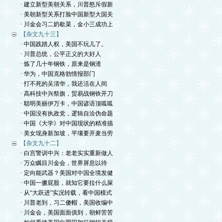
· 建立新型美朝关系，川普怒斥假新
· 美朝新型关系打脸中国新型大国关
· 川金会习二奶歇菜，金小三成功上
【杂文九十三】
· 中国践踏人权，美国不玩儿了。
· 川普总统，公平正义的大好人
· 炼了几十年钢铁，原来是钢渣
· 华为，中国克格勃情报部门
· 打不死的吴清华，我还活在人间
· 高科技中兴祭旗，贸易战钢铁开刀
· 聪明美丽伊万卡，中国谚语顶呱呱
· 中国没有执政党，逻辑自洽伪命题
· 中国《大学》对中国现状的精准描
· 美女现身新加坡，平壤要开麦当劳
【杂文九十二】
· 白宫警训中兴：老老实实重新做人
· 万众瞩目川金会，世界屏息以待
· 定向能武器？美国对中国全境发健
· 中国一撅屁股，就知它要拉什么屎
· 从“大跃进”实况转载，看中国模式
· 川普老到，习二傻帽，美国收编中
· 川金会，美国面面俱到，朝鲜苦苦