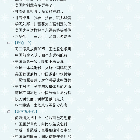
· 美国的制裁有多厉害？
· 打着金庸招牌，贩卖精神鸦片
· 廿高招儿：脱衣、扒皮、玩儿鸡蛋
· 学习刘邦，川普要为白宫制定礼仪
· 美国为何这样好？永远有路等着你
· 习皇帝、小三儿生，亲戚大多是洋
【政论119】
· 习二假意放弃2025，王太监乞求川
· 中国前途光明，四个永远指航程
· 美国两党一致，欧盟不再天真
· 全球一体成泡影，火烧中国鸡屁股
· 美国软硬兼施，中国紧张中保持希
· 一厢情愿失败，对华强硬成朝野共
· 美中对抗：民主与权威体系的矛盾
· 环球不同凉热，中国制造世界分裂
· 快刀斩乱麻，斩断通俄门鬼爪
· 狗急跳墙，太监总管召见皮条客
【杂文九十八】
· 间谍潜入裆中央，切片面包习思想
· 中国厕所革命，向比尔盖茨乞讨
· 为腚一尊舔腚，鬼哭狼嚎社会主义
· 中国窃贼国家，国际信誉丧失殆尽