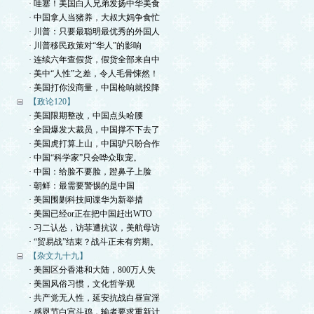
· 哇塞！美国白人兄弟发扬中华美食
· 中国拿人当猪养，大叔大妈争食忙
· 川普：只要最聪明最优秀的外国人
· 川普移民政策对“华人”的影响
· 连续六年查假货，假货全部来自中
· 美中“人性”之差，令人毛骨悚然！
· 美国打你没商量，中国枪响就投降
【政论120】
· 美国限期整改，中国点头哈腰
· 全国爆发大裁员，中国撑不下去了
· 美国虎打算上山，中国驴只盼合作
· 中国“科学家”只会哗众取宠。
· 中国：给脸不要脸，蹬鼻子上脸
· 朝鲜：最需要警惕的是中国
· 美国围剿科技间谍华为新举措
· 美国已经or正在把中国赶出WTO
· 习二认怂，访菲遭抗议，美航母访
· “贸易战”结束？战斗正未有穷期。
【杂文九十九】
· 美国区分香港和大陆，800万人失
· 美国风俗习惯，文化哲学观
· 共产党无人性，延安抗战白昼宣淫
· 感恩节白宫斗鸡，输者要求重新计