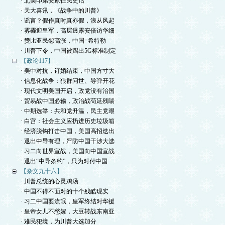
· 北美印第安原住民史话
· 天大喜讯，《战争中的川普》
· 谣言？假作真时真亦假，浪从风起
· 雾霾迎皇军，高层透露安倍访华细
· 赞比亚民怨高涨，中国=希特勒
· 川普下令，中国被踢出5G标准制定
【政论117】
· 美中对抗，订婚结束，中国方寸大
· 信息化战争：狼群问世、导弹开花
· 现代文明美国开启，政党没有治国
· 贸易战中国必输，政治战苟延残喘
· 中期选举：共和党升温，民主党艰
· 白宫：社会主义应扔进历史垃圾箱
· 经济脱钩打击中国，美国高招迭出
· 退出中导有理，严防中国干涉大选
· 习二向世界宣战，美国向中国宣战
· 退出“中导条约”，只为对付中国
【杂文九十六】
· 川普总统的心灵鸡汤
· 中国不得不面对的十个残酷现实
· 习二中国耍流氓，皇军终结对华援
· 皇帝女儿不愁嫁，大豆转战东南亚
· 难民犯境，为川普大选加分