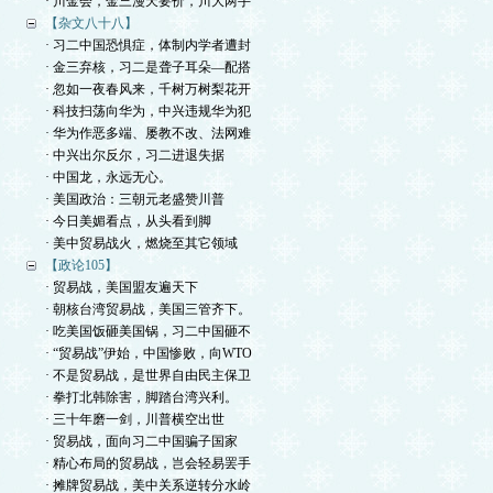
· 川金会，金三漫天要价，川大两手
【杂文八十八】
· 习二中国恐惧症，体制内学者遭封
· 金三弃核，习二是聋子耳朵—配搭
· 忽如一夜春风来，千树万树梨花开
· 科技扫荡向华为，中兴违规华为犯
· 华为作恶多端、屡教不改、法网难
· 中兴出尔反尔，习二进退失据
· 中国龙，永远无心。
· 美国政治：三朝元老盛赞川普
· 今日美媚看点，从头看到脚
· 美中贸易战火，燃烧至其它领域
【政论105】
· 贸易战，美国盟友遍天下
· 朝核台湾贸易战，美国三管齐下。
· 吃美国饭砸美国锅，习二中国砸不
· “贸易战”伊始，中国惨败，向WTO
· 不是贸易战，是世界自由民主保卫
· 拳打北韩除害，脚踏台湾兴利。
· 三十年磨一剑，川普横空出世
· 贸易战，面向习二中国骗子国家
· 精心布局的贸易战，岂会轻易罢手
· 摊牌贸易战，美中关系逆转分水岭