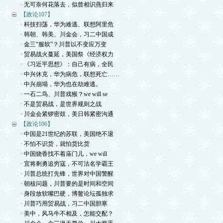
· 无可奈何花落去，似曾相识燕归来
【政论107】
· 科技扫荡，华为难逃、联想阿里危
· 韩朝、韩美、川金会，习二中国成
· 金三“服软”？川普以不变应万变
· 贸易战火蔓延，美国祭《经济权力
· 《习近平思想》：自己有病，全民
· 中兴休克，华为病危，联想死亡……
· 中兴崩塌，华为也在劫难逃。
· 一石二鸟、川普戏猴？we will se
· 不是贸易战，是世界规则之战
· 川金会紧锣密鼓，美日韩紧密沟通
【政论106】
· 中国是21世纪的苏联，美国绝不退
· 不怕不识货，就怕货比货
· 中国烧香找不着庙门儿，we will
· 宜将剩勇追穷寇，不可沽名学霸王
· 川普总统打先锋，世界对中国警醒
· 朝核问题，川普要的是时间和空间
· 身段放软嘴巴硬，博鳌论坛孤独求
· 川普巧用贸易战，习二中国胆寒
· 美中，风马牛不相及，怎能交配？