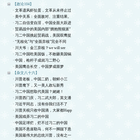
【政论104】
· 文革遗风虾扯蛋，文革从未停止过
· 美中关系：全面敌对、注重结果。
· 习二自信变自淫，中国全面大跃进
· 贸易战中的美国内部“拥抱熊猫派”
· 习二中国挑起贸易战，美国双鹰捉
· “无核化”与“全面弃核”完全不同
· 川大爷：金三弃核？we will see
· 习二中国吃美国饭，不敢砸美国锅
· 中国，枪杆子成就习二野心
· 美国鹰击长空，中国梦成噩梦
【杂文八十六】
· 川普老板，中国二奶，朝鲜小三
· 川普麾下，又一美人政坛新秀
· 习二中国想取代美国？姥姥！
· 川普西门庆，习二武大郎，英文潘
· 习近平同志，没有你我们活不了
· 川普关税只收中国滴，大家都Happ
· 美国戏弄习二的中国
· 中国足球烂，烂不过习二的中国
· 美国不悬崖勒马，何不一脚踹下悬
· 美国最伟大的总统川普，没有之一