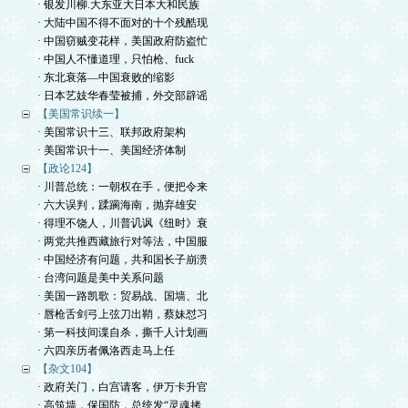
· 银发川柳.大东亚大日本大和民族
· 大陆中国不得不面对的十个残酷现
· 中国窃贼变花样，美国政府防盗忙
· 中国人不懂道理，只怕枪、fuck
· 东北衰落—中国衰败的缩影
· 日本艺妓华春莹被捕，外交部辟谣
【美国常识续一】
· 美国常识十三、联邦政府架构
· 美国常识十一、美国经济体制
【政论124】
· 川普总统：一朝权在手，便把令来
· 六大误判，蹂躏海南，抛弃雄安
· 得理不饶人，川普讥讽《纽时》衰
· 两党共推西藏旅行对等法，中国服
· 中国经济有问题，共和国长子崩溃
· 台湾问题是美中关系问题
· 美国一路凯歌：贸易战、国墙、北
· 唇枪舌剑弓上弦刀出鞘，蔡妹怼习
· 第一科技间谍自杀，撕千人计划画
· 六四亲历者佩洛西走马上任
【杂文104】
· 政府关门，白宫请客，伊万卡升官
· 高筑墙，保国防，总统发“灵魂拷