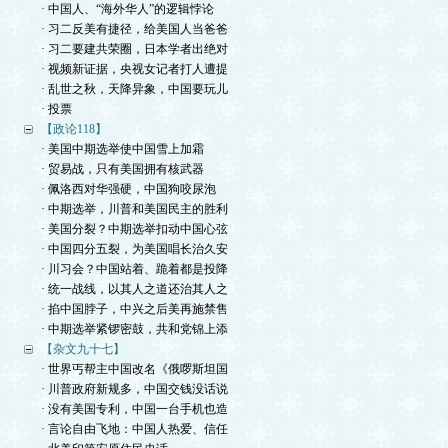
· 中国人、“海外华人”的逻辑悖论
· 习二反美有捷径，给美国人当爸爸
· 习二要建共荣圈，日本学者出绝对
· 视频新证据，央视女记者打人遭提
· 乱世之秋，天降异象，中国要玩儿
· 投票
【政论118】
· 美国中期选举使中国雪上加霜
· 贸易战，只有美国拥有核武器
· 佩洛西对华强硬，中国狗咬尿泡
· 中期选举，川普和美国民主的胜利
· 美国分裂？中期选举扣动中国心弦
· 中国四分五裂，为美国唱长治久安
· 川习会？中国站着、跪着都是投降
· 统一战线，以其人之道还治其人之
· 掐中国脖子，中兴之后美再施禁售
· 中期选举紧锣密鼓，共和党锦上添
【杂文九十七】
· 世界丐帮主中国改名《俄啰斯坦国
· 川普政府新规多，中国交钱没话说
· 没有美国专利，中国一台手机也造
· 言论自由飞地：中国人热爱、信任