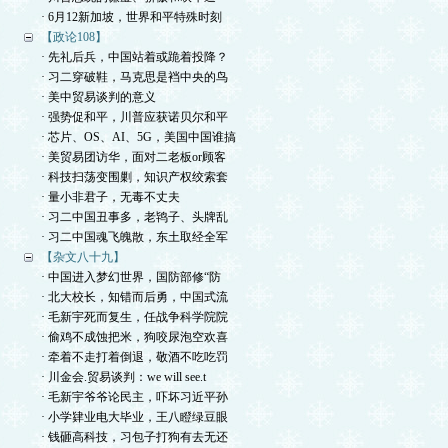
· 6月12新加坡，世界和平特殊时刻
【政论108】
· 先礼后兵，中国站着或跪着投降？
· 习二穿破鞋，马克思是裆中央的鸟
· 美中贸易谈判的意义
· 强势促和平，川普应获诺贝尔和平
· 芯片、OS、AI、5G，美国中国谁搞
· 美贸易团访华，面对二老板or顾客
· 科技扫荡变围剿，知识产权绞索套
· 量小非君子，无毒不丈夫
· 习二中国丑事多，老鸨子、头牌乱
· 习二中国魂飞魄散，东土取经全军
【杂文八十九】
· 中国进入梦幻世界，国防部修“防
· 北大校长，知错而后勇，中国式流
· 毛新宇死而复生，任战争科学院院
· 偷鸡不成蚀把米，狗咬尿泡空欢喜
· 牵着不走打着倒退，敬酒不吃吃罚
· 川金会.贸易谈判：we will see.t
· 毛新宇爷爷论民主，吓坏习近平孙
· 小学肄业电大毕业，王八瞪绿豆眼
· 钱砸高科技，习包子打狗有去无还