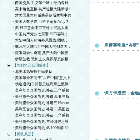
· 两国交兵.主义顶个球；专治各种
· 美中角色互换.共产垃圾大陆新版“
· 对美国最大的威胁是伊斯兰和中共
· 美国人数学差.可科学家多.Why？
· 美.只可意会不可言传；找黑人走
· 中国共产党的七宗罪.罪不容诛；
· 大陆中国人的海外风景线.晒钱；
川普英明退“协定
· 非凡的大陆共产中国人的创造力；
· 流氓两会生奇葩.共产大陆中国要
· 伊斯兰教.恐怖主义意识形态的根
【美利坚合众国简史】
· 北美印第安原住民史话
· 美国革命不同于“共产中国”意义上
· 伪造通俄门.川普总统痛斥主流媒
· 美利坚合众国简史.补遗五.华盛顿
伊万卡撤资，金融
· 美利坚合众国简史.补遗四.亚当斯
· 美利坚合众国简史.补遗三.Hancoc
· 美利坚合众国简史.补遗二.美国首
· 美利坚合众国简史.补遗一.华盛顿
· 美利坚合众国简史.与时俱进之补
· 美利坚合众国简史.48.100年前.30
【插队风云】