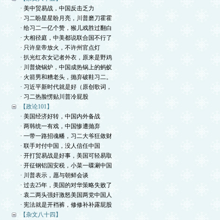
· 美中贸易战，中国反击乏力
· 习二盼星星盼月亮，川普磨刀霍霍
· 给习二一亿个赞，猴儿戏胜过翻白
· 大相径庭，中美都说联合国不行了
· 只许皇帝放火，不许州官点灯
· 扒光红衣女记者外衣，原来是野鸡
· 川普烧锅炉，中国成热锅上的蚂蚁
· 火箭男和糟老头，抛弃破鞋习二。
· 习近平新时代就是好（原创歌词，
· 习二热脸愣贴川普冷屁股
【政论101】
· 美国经济好转，中国内外备战
· 两韩统一有戏，中国惨遭抛弃
· 一带一路招魂幡，习二大爷狂敛财
· 联手对付中国，没人信任中国
· 开打贸易战是好事，美国可轻易取
· 开征钢铝国安税，小菜一碟涮中国
· 川普表示，愿与朝鲜会谈
· 过去25年，美国的对华策略失败了
· 袁二两头强奸激怒美国两党中国人
· 宪法就是开裆裤，修修补补露屁股
【杂文八十四】