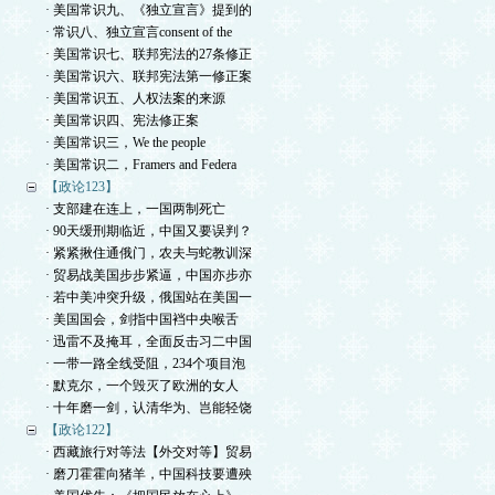
· 美国常识九、《独立宣言》提到的
· 常识八、独立宣言consent of the
· 美国常识七、联邦宪法的27条修正
· 美国常识六、联邦宪法第一修正案
· 美国常识五、人权法案的来源
· 美国常识四、宪法修正案
· 美国常识三，We the people
· 美国常识二，Framers and Federa
【政论123】
· 支部建在连上，一国两制死亡
· 90天缓刑期临近，中国又要误判？
· 紧紧揪住通俄门，农夫与蛇教训深
· 贸易战美国步步紧逼，中国亦步亦
· 若中美冲突升级，俄国站在美国一
· 美国国会，剑指中国裆中央喉舌
· 迅雷不及掩耳，全面反击习二中国
· 一带一路全线受阻，234个项目泡
· 默克尔，一个毁灭了欧洲的女人
· 十年磨一剑，认清华为、岂能轻饶
【政论122】
· 西藏旅行对等法【外交对等】贸易
· 磨刀霍霍向猪羊，中国科技要遭殃