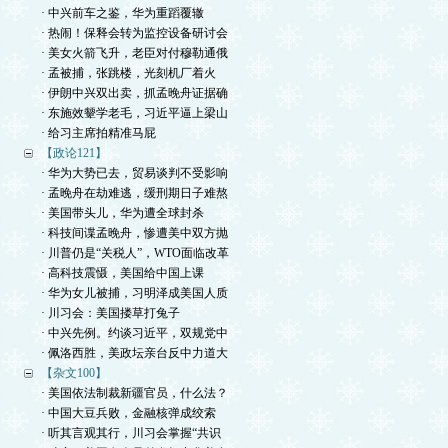
· 中兴前车之鉴，华为重蹈覆辙
· 热闹！保释会转为监控设备研讨会
· 美女火箭飞升，老臣对付穆勒通俄
· 孟被捕，张跳楼，光刻机厂着火
· 伊朗中兴双出卖，抓孟晚舟证据确
· 东施效颦学老毛，习近平逼上梁山
· 给习主席拍精准马屁
【政论121】
· 华为大势已去，贸易谈判不受影响
· 孟晚舟在劫难逃，缓刑期日子难熬
· 美国带头儿，华为遭全球封杀
· 科技间谍孟晚舟，惨遭美中双方抛
· 川普仍是“关税人”，WTO面临改革
· 高科技震慑，美国给中国上课
· 华为女儿被捕，习明泽成美国人质
· 川习会：美国搂草打兔子
· 中兴先例。约谈习近平，双规党中
· 佩洛西胜，美政坛亲台反中力道大
【杂文100】
· 美国依法制裁新疆官员，什么法？
· 中国大豆兵败，金融核弹成绞索
· 听其言观其行，川习会掌握“共识