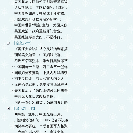
· 美国政治：国情咨文川普特邀嘉宾
· 达沃斯论坛：美国优先VS全球化。
· 中国养狗贻患，朝鲜成千年宿敌。
· 川普政府开创世界经济新时代
· 中国向世界“民主”宣战，美国从容
· 美国政治：政府重新开门营业。
· 美国经济形势大好，不是小好。
【杂文八十】
· 《黄河大合唱》从心灵鸡汤到恶搞
· 朝鲜美女如云，中国娼妓成群。
· 习近平学薄熙来，唱红打黑狗尿苔
· 中国朝鲜一丘貉，习二金三一毬样
· 国母姐妹双落马，中共内斗鸡遭殃
· 裆中央口诀，穷人和富人的女人
· 无神论是武器，党委接管西藏神学
· 美国政治：半数以上选民认同川普
· 中共光天化日篡改历史铁证
· 习近平查处宋祖英，为彭国母开路
【政论九十七】
· 两韩统一旗帜，中国光腚出局。
· 川普嘲笑假新闻，CNN记者不识趣
· 朝鲜半岛要统一？联合国军齐相聚
· 十六字评邓小平，改一字论文革。