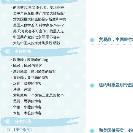
· 两国交兵.主义顶个球；专治各种
· 美中角色互换.共产垃圾大陆新版“
· 对美国最大的威胁是伊斯兰和中共
· 美国人数学差.可科学家多.Why？
· 美.只可意会不可言传；找黑人走
· 中国共产党的七宗罪.罪不容诛；
贸易战，中国敲竹
· 大陆中国人的海外风景线.晒钱；
友好链接
· 欧阳峰：欧阳峰的blog
· blee1：blee1的博客
· 摩诃笨蛋：摩诃笨蛋的博客
· 黄花岗：黄花岗的博客
· 汉卿：汉卿的博客
纽约时报发明“报
· 芹泥：芹泥
· 紫荆棘鸟：-*-紫色王家思絮絮-*-
· 思羽：思羽的博客
· 华蓥：华蓥的博客
· 木桩：木桩的博客
分类目录
【美中杂文】
和美国做买卖，必