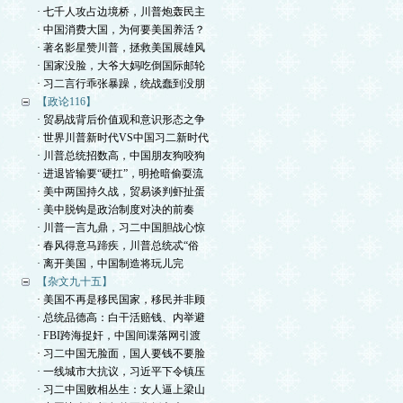
· 七千人攻占边境桥，川普炮轰民主
· 中国消费大国，为何要美国养活？
· 著名影星赞川普，拯救美国展雄风
· 国家没脸，大爷大妈吃倒国际邮轮
· 习二言行乖张暴躁，统战蠢到没朋
【政论116】
· 贸易战背后价值观和意识形态之争
· 世界川普新时代VS中国习二新时代
· 川普总统招数高，中国朋友狗咬狗
· 进退皆输要“硬扛”，明抢暗偷耍流
· 美中两国持久战，贸易谈判虾扯蛋
· 美中脱钩是政治制度对决的前奏
· 川普一言九鼎，习二中国胆战心惊
· 春风得意马蹄疾，川普总统忒“俗
· 离开美国，中国制造将玩儿完
【杂文九十五】
· 美国不再是移民国家，移民并非顾
· 总统品德高：白干活赔钱、内举避
· FBI跨海捉奸，中国间谍落网引渡
· 习二中国无脸面，国人要钱不要脸
· 一线城市大抗议，习近平下令镇压
· 习二中国败相丛生：女人逼上梁山