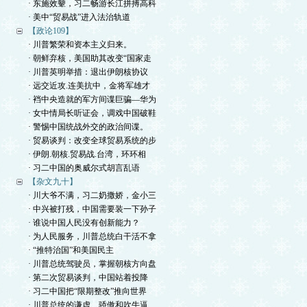
· 东施效颦，习二畅游长江拼搏高科
· 美中“贸易战”进入法治轨道
【政论109】
· 川普繁荣和资本主义归来。
· 朝鲜弃核，美国助其改变“国家走
· 川普英明举措：退出伊朗核协议
· 远交近攻.连美抗中，金将军雄才
· 裆中央造就的军方间谍巨骗—华为
· 女中情局长听证会，调戏中国破鞋
· 警惕中国统战外交的政治间谍。
· 贸易谈判：改变全球贸易系统的步
· 伊朗.朝核.贸易战.台湾，环环相
· 习二中国的奥威尔式胡言乱语
【杂文九十】
· 川大爷不满，习二奶撒娇，金小三
· 中兴被打残，中国需要装一下孙子
· 谁说中国人民没有创新能力？
· 为人民服务，川普总统白干活不拿
· “推特治国”和美国民主
· 川普总统驾驶员，掌握朝核方向盘
· 第二次贸易谈判，中国站着投降
· 习二中国把“限期整改”推向世界
· 川普总统的谦虚、骄傲和吹牛逼