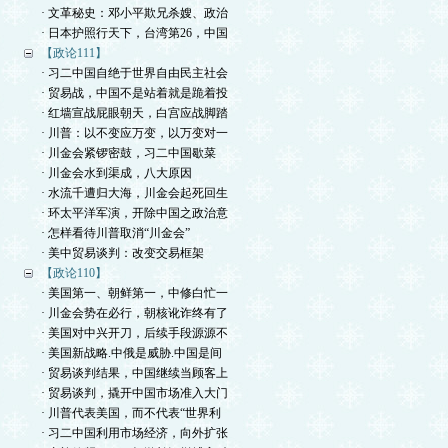
· 文革秘史：邓小平欺兄杀嫂、政治
· 日本护照行天下，台湾第26，中国
【政论111】
· 习二中国自绝于世界自由民主社会
· 贸易战，中国不是站着就是跪着投
· 红墙宣战屁眼朝天，白宫应战脚踏
· 川普：以不变应万变，以万变对一
· 川金会紧锣密鼓，习二中国歇菜
· 川金会水到渠成，八大原因
· 水流千遭归大海，川金会起死回生
· 环太平洋军演，开除中国之政治意
· 怎样看待川普取消“川金会”
· 美中贸易谈判：改变交易框架
【政论110】
· 美国第一、朝鲜第一，中修白忙一
· 川金会势在必行，朝核讹诈终有了
· 美国对中兴开刀，后续手段源源不
· 美国新战略.中俄是威胁.中国是间
· 贸易谈判结果，中国继续当顾客上
· 贸易谈判，撬开中国市场准入大门
· 川普代表美国，而不代表“世界利
· 习二中国利用市场经济，向外扩张