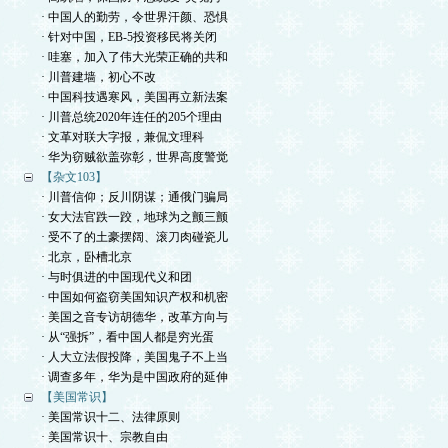
· 中国人的勤劳，令世界汗颜、恐惧
· 针对中国，EB-5投资移民将关闭
· 哇塞，加入了伟大光荣正确的共和
· 川普建墙，初心不改
· 中国科技遇寒风，美国再立新法案
· 川普总统2020年连任的205个理由
· 文革对联大字报，兼侃文理科
· 华为窃贼欲盖弥彰，世界高度警觉
【杂文103】
· 川普信仰；反川阴谋；通俄门骗局
· 女大法官跌一跤，地球为之颤三颤
· 受不了的土豪摆阔、滚刀肉碰瓷儿
· 北京，卧槽北京
· 与时俱进的中国现代义和团
· 中国如何盗窃美国知识产权和机密
· 美国之音专访胡德华，改革方向与
· 从“强拆”，看中国人都是穷光蛋
· 人大立法假投降，美国鬼子不上当
· 调查多年，华为是中国政府的延伸
【美国常识】
· 美国常识十二、法律原则
· 美国常识十、宗教自由