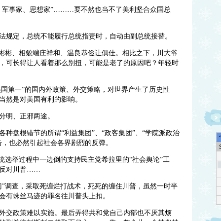
、军事家、思想家”………要不然也当不了美利坚合众国总
法规定，总统不能履行总统指责时，自动由副总统接替。
质彬彬、相貌端庄祥和、温良恭俭让俱佳。相比之下，川大爷
，可长得让人看着那么别扭，可能是老了的原因吧？年轻时
美国第一”的国内外政策、外交策略，对世界产生了历史性
当然是对美国有利的影响。
分明、正邪两途。
种盘根错节的所谓“利益集团”、“政客集团”、“学院派政治
击，
也必然引起社会各界剧烈的反弹。
统选举过程中一边倒的支持民主党希拉里的“社会舆论”工
反对川普……
门”调查，采取死缠烂打战术，死死的缠住川普，虽然一时半
会有蛛丝马迹的罪名往川普头上扣。
外交政策难以实施。最后弄得共和党自己内部也不厌其烦