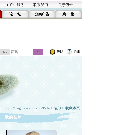
广告服务
联系我们
关于万维
论 坛
分类广告
购 物
帮助
退出
https://blog.creaders.net/u/9502/
>
复制
>
收藏本页
我的名片