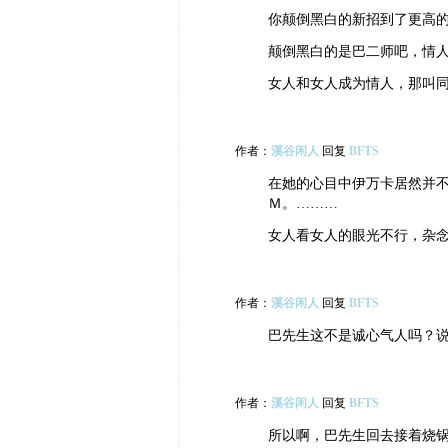
你颠倒黑白的新招到了更高
颠倒黑白的是巴二师吧，情
女人和女人成为情人，那叫
作者：
溪谷闲人
回复
BFTS
在她的心目中伊万卡居然并
Ｍ。………
女人看女人的眼光不行，杂
作者：
溪谷闲人
回复
BFTS
巴先生这不是诚心气人吗？
作者：
溪谷闲人
回复
BFTS
所以啊，巴先生回去接着烧