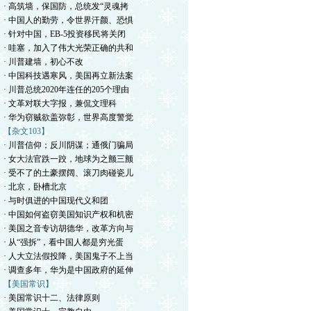
· 高筑墙，保国防，总统发“灵魂拷
· 中国人的勤劳，令世界汗颜、恐惧
· 针对中国，EB-5投资移民将关闭
· 哇塞，加入了伟大光荣正确的共和
· 川普建墙，初心不改
· 中国科技遇寒风，美国再立新法案
· 川普总统2020年连任的205个理由
· 文革对联大字报，兼侃文理科
· 华为窃贼欲盖弥彰，世界高度警觉
【杂文103】
· 川普信仰；反川阴谋；通俄门骗局
· 女大法官跌一跤，地球为之颤三颤
· 受不了的土豪摆阔、滚刀肉碰瓷儿
· 北京，卧槽北京
· 与时俱进的中国现代义和团
· 中国如何盗窃美国知识产权和机密
· 美国之音专访胡德华，改革方向与
· 从“强拆”，看中国人都是穷光蛋
· 人大立法假投降，美国鬼子不上当
· 调查多年，华为是中国政府的延伸
【美国常识】
· 美国常识十二、法律原则