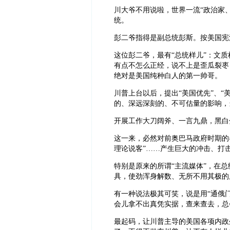
川大爷不用说啦，世界一流“政治家
统。
彭二爷指得是副总统彭斯。按美国宪
这位彭二爷，最有“总统样儿”：文
有点不怎么正经，说不上是歪瓜裂枣
绝对是美国纯种白人的第一帅哥。
川普上台以后，提出“美国优先”、“
的、深远深刻的、不可估量的影响，
开展工作大刀阔斧、一言九鼎，黑白
这一来，必然对前奥巴马政府时期的各
理论说客”……产生巨大的冲击、打
特别是原来的所谓“主流媒体”，在总
具，使劲浑身解数、无所不用其极的
有一种说法极其可笑，说是用“通俄
会儿拿不出真凭实据，查来查去，总
最起码，让川普主导的美国各项内政