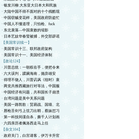
· 银发川柳.大东亚大日本大和民族
· 大陆中国不得不面对的十个残酷现
· 中国窃贼变花样，美国政府防盗忙
· 中国人不懂道理，只怕枪、fuck
· 东北衰落—中国衰败的缩影
· 日本艺妓华春莹被捕，外交部辟谣
【美国常识续一】
· 美国常识十三、联邦政府架构
· 美国常识十一、美国经济体制
【政论124】
· 川普总统：一朝权在手，便把令来
· 六大误判，蹂躏海南，抛弃雄安
· 得理不饶人，川普讥讽《纽时》衰
· 两党共推西藏旅行对等法，中国服
· 中国经济有问题，共和国长子崩溃
· 台湾问题是美中关系问题
· 美国一路凯歌：贸易战、国墙、北
· 唇枪舌剑弓上弦刀出鞘，蔡妹怼习
· 第一科技间谍自杀，撕千人计划画
· 六四亲历者佩洛西走马上任
【杂文104】
· 政府关门，白宫请客，伊万卡升官