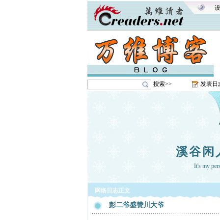
搜索>>
发表日
溪谷闲
It's my pe
网络日志正文
彭二爷盛赞川大爷