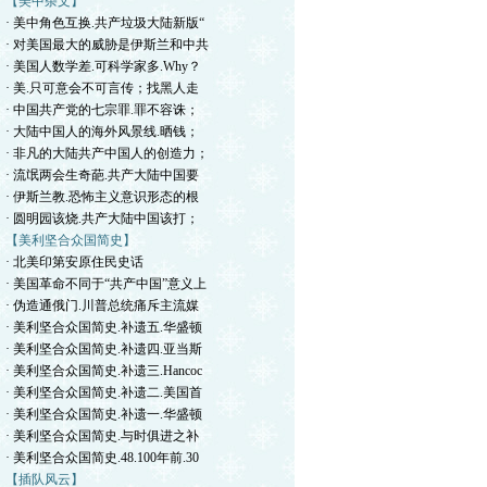
【美中杂文】
· 美中角色互换.共产垃圾大陆新版“
· 对美国最大的威胁是伊斯兰和中共
· 美国人数学差.可科学家多.Why？
· 美.只可意会不可言传；找黑人走
· 中国共产党的七宗罪.罪不容诛；
· 大陆中国人的海外风景线.晒钱；
· 非凡的大陆共产中国人的创造力；
· 流氓两会生奇葩.共产大陆中国要
· 伊斯兰教.恐怖主义意识形态的根
· 圆明园该烧.共产大陆中国该打；
【美利坚合众国简史】
· 北美印第安原住民史话
· 美国革命不同于“共产中国”意义上
· 伪造通俄门.川普总统痛斥主流媒
· 美利坚合众国简史.补遗五.华盛顿
· 美利坚合众国简史.补遗四.亚当斯
· 美利坚合众国简史.补遗三.Hancoc
· 美利坚合众国简史.补遗二.美国首
· 美利坚合众国简史.补遗一.华盛顿
· 美利坚合众国简史.与时俱进之补
· 美利坚合众国简史.48.100年前.30
【插队风云】