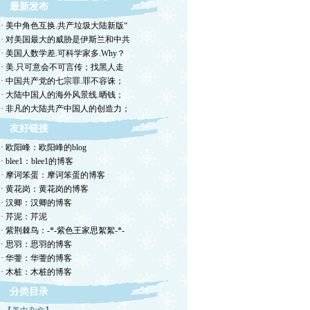
最新发布
· 美中角色互换.共产垃圾大陆新版“
· 对美国最大的威胁是伊斯兰和中共
· 美国人数学差.可科学家多.Why？
· 美.只可意会不可言传；找黑人走
· 中国共产党的七宗罪.罪不容诛；
· 大陆中国人的海外风景线.晒钱；
· 非凡的大陆共产中国人的创造力；
友好链接
· 欧阳峰：欧阳峰的blog
· blee1：blee1的博客
· 摩诃笨蛋：摩诃笨蛋的博客
· 黄花岗：黄花岗的博客
· 汉卿：汉卿的博客
· 芹泥：芹泥
· 紫荆棘鸟：-*-紫色王家思絮絮-*-
· 思羽：思羽的博客
· 华蓥：华蓥的博客
· 木桩：木桩的博客
分类目录