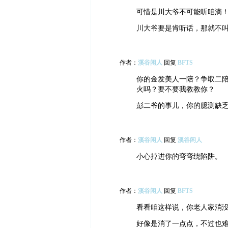
可惜是川大爷不可能听咱滴
川大爷要是肯听话，那就不
作者：
溪谷闲人
回复
BFTS
你的金发美人一陪？争取二
火吗？要不要我教教你？
彭二爷的事儿，你的臆测缺
作者：
溪谷闲人
回复
溪谷闲人
小心掉进你的弯弯绕陷阱。
作者：
溪谷闲人
回复
BFTS
看看咱这样说，你老人家消
好像是消了一点点，不过也