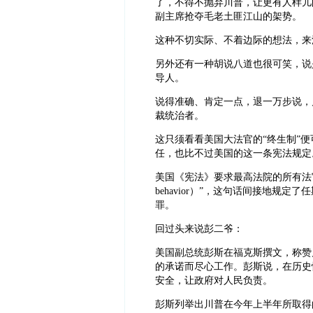
了，不得不抛弃川普，让更有人样儿
副主席抢夺毛老土匪江山的架势。
这种不切实际、不着边际的想法，来
另外还有一种胡说八道也很可笑，说是
导人。
说得准确、肯定一点，退一万步说，川
裁统治者。
这只须看看美国大法官的“终生制”
任，也比不过美国的这一条宪法规定
美国《宪法》要求最高法院的所有法官都必须“尽忠职守
behavior）”，这句话间接地规
罪。
回过头来说彭二爷：
美国副总统彭斯在福克斯撰文，称赞
的承诺而尽心工作。彭斯说，在历史
安全，让政府对人民负责。
彭斯列举出川普在今年上半年所取得