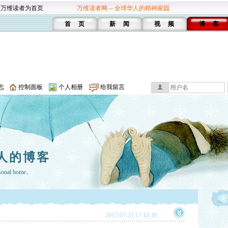
设万维读者为首页
万维读者网 -- 全球华人的精神家园
首 页
新 闻
视 频
博 客
志
控制面板
个人相册
给我留言
人的博客
rsonal home。
2017-07-23 17:10:38