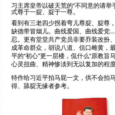
习主席皇帝以破天荒的“不同意的请举手
式尊于一腚、腚于一尊。
看到有三老四少拐着弯儿尊腚、腚尊
缺德带冒烟儿。曲线爱国、曲线爱党
忍。更有堂堂共产党员非要乔装改扮
成革命群众，胡说八道、信口雌黄，
平的“初心”更一层楼，侃什么“原教旨
心灵扭曲、精神惨淡到无以复加的程
特作给习近平拍马屁一文，供不会拍
得、舔腚无缘者参考。