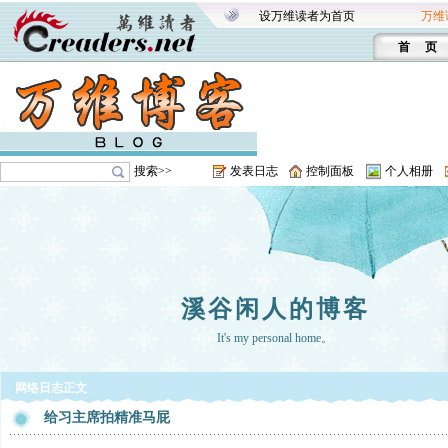
设万维读者为首页
万维
首 页
搜索>>
发表日志
控制面板
个人相册
溪谷闲人的博客
It's my personal home。
网络日志正文
给习主席拍精准马屁