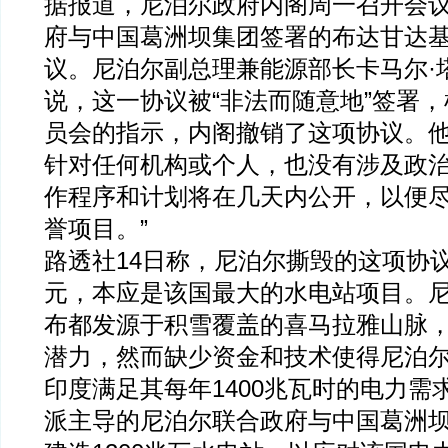
据报道，尼泊尔政府内阁周一召开会
府与中国葛洲坝集团签署的布达甘达
议。尼泊尔副总理兼能源部长卡马尔·
说，这一协议被“非法而随意地”签署
员会的指示，内阁撤销了这项协议。他还
针对任何机构或个人，也没有涉及政
作程序和计划将在几天内公开，以便
誉项目。”
路透社14日称，尼泊尔撕毁的这项协议
元，本应是该国最大的水电站项目。
布都发源于积雪覆盖的喜马拉雅山脉
潜力，然而缺少资金和技术使得尼泊
印度满足其每年1400兆瓦时的电力需
派主导的尼泊尔联合政府与中国葛洲