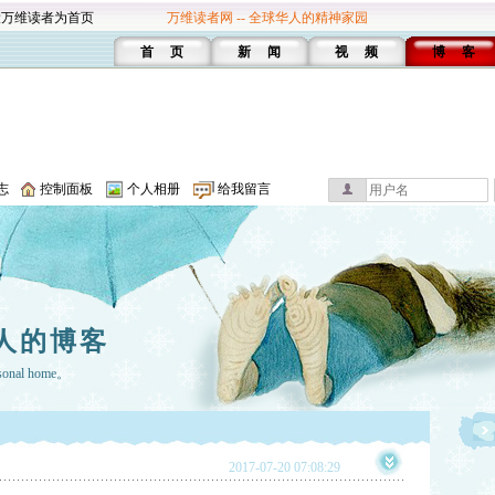
设万维读者为首页
万维读者网 -- 全球华人的精神家园
首 页
新 闻
视 频
博 客
志
控制面板
个人相册
给我留言
人的博客
rsonal home。
2017-07-20 07:08:29