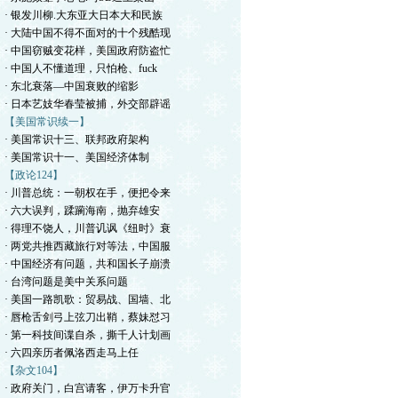
· 银发川柳.大东亚大日本大和民族
· 大陆中国不得不面对的十个残酷现
· 中国窃贼变花样，美国政府防盗忙
· 中国人不懂道理，只怕枪、fuck
· 东北衰落—中国衰败的缩影
· 日本艺妓华春莹被捕，外交部辟谣
【美国常识续一】
· 美国常识十三、联邦政府架构
· 美国常识十一、美国经济体制
【政论124】
· 川普总统：一朝权在手，便把令来
· 六大误判，蹂躏海南，抛弃雄安
· 得理不饶人，川普讥讽《纽时》衰
· 两党共推西藏旅行对等法，中国服
· 中国经济有问题，共和国长子崩溃
· 台湾问题是美中关系问题
· 美国一路凯歌：贸易战、国墙、北
· 唇枪舌剑弓上弦刀出鞘，蔡妹怼习
· 第一科技间谍自杀，撕千人计划画
· 六四亲历者佩洛西走马上任
【杂文104】
· 政府关门，白宫请客，伊万卡升官