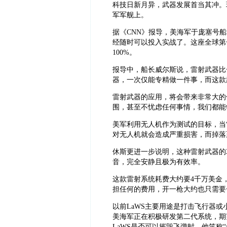
科技日新月异，武器发展首当其冲。
军军舰上。
据《CNN
》报导，美海军于庞塞号船坞平
经随时可以投入实战了。这座
全球第
100%。
报导中，船长威尔斯说，雷射武器比
器，一次仅能专精做一件事，而这款
雷射武器的应用，将会带来非常大的
围，甚至不忧虑任何事情，我们都能
美军利用无人机作为测试的目标，当
对无人机就会造成严重损害，而掉落
休斯更进一步说明，这种雷射武器的
音，完全安静且极为有效率。
这款雷射系统耗费大约要4千万美金
担任何的费用，开一枪大约也只需要
以前LaWS主要用途是打击飞行器
美海军正在积极研发第二代系统，期
LaWS是否可以摧毁飞弹时，他笑称“