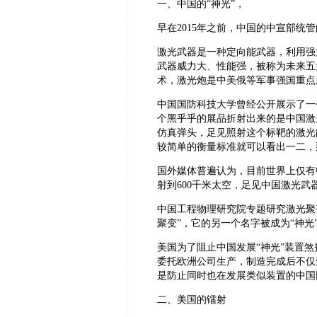
一、中国的“神光”，
早在2015年之前，中国的中宣部统
激光武器是一种定向能武器，利用强
武器威力大、性能强，被称为未来五
术，激光炮是中美俄等军事强国重点
中国国防科技大学曾经公开展示了一
个黑乎乎的展品折射出来的是中国激
仿真弹头，足见照射这个标靶的激光
较简单的衡量标准就可以看出一二，
国外媒体普遍认为，目前世界上仅有
射到600千米太空，足见中国激光武
中国工程物理研究院专题研究激光聚
聚变”，它的另一个名字被成为“神光
美国为了阻止中国发展“神光”装置煞
委托欧洲公司生产，制造完成后不仅
是防止同时也在发展类似装置的中国
二、美国的镭射