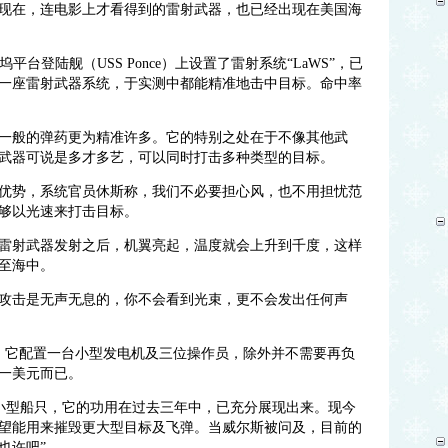
现在，连电影上才看得到的雷射武器，也已经出现在美国海
台登陆舰（USS Ponce）上设置了雷射系统“LaWS”，已
一座雷射武器系统，于实测中都能精准地击中目标。命中率
一般的弹药更为精准许多。它的特别之处在于不像其他武
武器可说是多才多艺，可以同时打击多种类型的目标。
优势，系统官员休斯称，我们不必要担心风，也不用担忧范
够以光速来打击目标。
雷射武器发射之后，机翼亮起，温度就会上升到千度，这样
至海中。
攻击是无声无息的，你不会看到光束，更不会发出任何声
，它配置一台小型发电机及三位操作员，除外并不需要再负
一美元
而已。
或小型船只，它的功用在过去三年中，已充分展现出来。现今
望能用来摧毁更大型目标及飞弹。当威尔斯被问及，目前的
也许吧”。