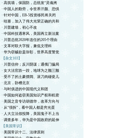
· 高筑墙，保国防，总统发“灵魂拷
· 中国人的勤劳，令世界汗颜、恐惧
· 针对中国，EB-5投资移民将关闭
· 哇塞，加入了伟大光荣正确的共和
· 川普建墙，初心不改
· 中国科技遇寒风，美国再立新法案
· 川普总统2020年连任的205个理由
· 文革对联大字报，兼侃文理科
· 华为窃贼欲盖弥彰，世界高度警觉
【杂文103】
· 川普信仰；反川阴谋；通俄门骗局
· 女大法官跌一跤，地球为之颤三颤
· 受不了的土豪摆阔、滚刀肉碰瓷儿
· 北京，卧槽北京
· 与时俱进的中国现代义和团
· 中国如何盗窃美国知识产权和机密
· 美国之音专访胡德华，改革方向与
· 从“强拆”，看中国人都是穷光蛋
· 人大立法假投降，美国鬼子不上当
· 调查多年，华为是中国政府的延伸
【美国常识】
· 美国常识十二、法律原则