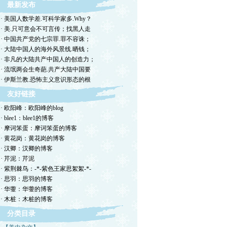
最新发布
· 美国人数学差.可科学家多.Why？
· 美.只可意会不可言传；找黑人走
· 中国共产党的七宗罪.罪不容诛；
· 大陆中国人的海外风景线.晒钱；
· 非凡的大陆共产中国人的创造力；
· 流氓两会生奇葩.共产大陆中国要
· 伊斯兰教.恐怖主义意识形态的根
友好链接
· 欧阳峰：欧阳峰的blog
· blee1：blee1的博客
· 摩诃笨蛋：摩诃笨蛋的博客
· 黄花岗：黄花岗的博客
· 汉卿：汉卿的博客
· 芹泥：芹泥
· 紫荆棘鸟：-*-紫色王家思絮絮-*-
· 思羽：思羽的博客
· 华蓥：华蓥的博客
· 木桩：木桩的博客
分类目录