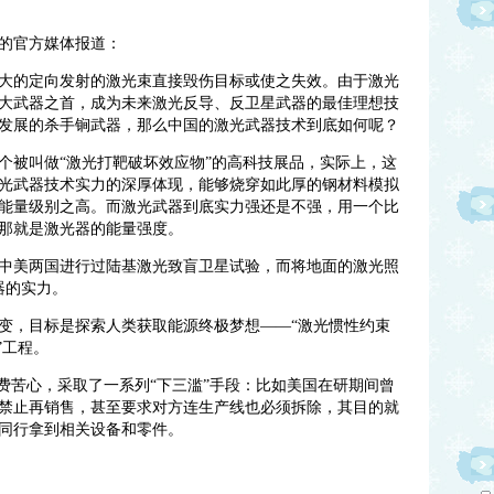
管的官方媒体报道：
大的定向发射的激光束直接毁伤目标或使之失效。由于激光
大武器之首，成为未来激光反导、反卫星武器的最佳理想技
发展的杀手锏武器，那么中国的激光武器技术到底如何呢？
个被叫做“激光打靶破坏效应物”的高科技展品，
实际上，这
光武器技术实力的深厚体现，能够烧穿如此厚的钢材料模拟
能量级别之高。而激光武器到底实力强还是不强，用一个比
那就是激光器的能量强度。
中美两国进行过陆基激光致盲卫星试验，而将地面的激光照
器的实力。
变，目标是探索人类获取能源终极梦想——“激光惯性约束
”工程。
费苦心，采取了一系列“下三滥”手段：
比如美国在研期间曾
禁止再销售，甚至要求对方连生产线也必须拆除，其目的就
同行拿到相关设备和零件。