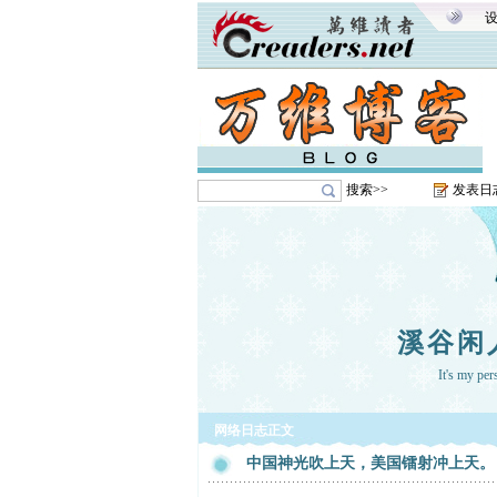
搜索>>
发表日
溪谷闲
It's my pe
网络日志正文
中国神光吹上天，美国镭射冲上天。