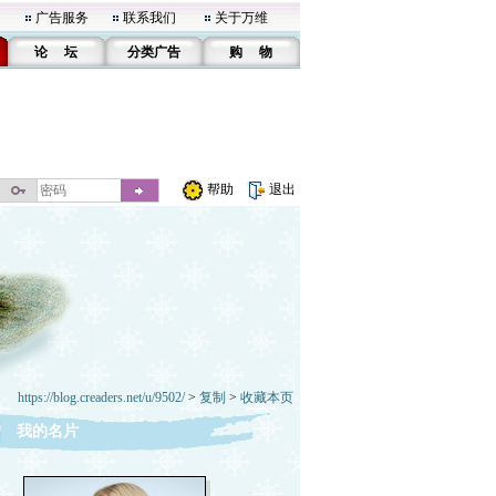
广告服务
联系我们
关于万维
论 坛
分类广告
购 物
帮助
退出
https://blog.creaders.net/u/9502/
>
复制
>
收藏本页
我的名片