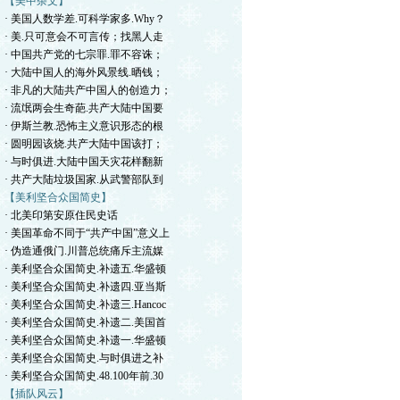
【美中杂文】
· 美国人数学差.可科学家多.Why？
· 美.只可意会不可言传；找黑人走
· 中国共产党的七宗罪.罪不容诛；
· 大陆中国人的海外风景线.晒钱；
· 非凡的大陆共产中国人的创造力；
· 流氓两会生奇葩.共产大陆中国要
· 伊斯兰教.恐怖主义意识形态的根
· 圆明园该烧.共产大陆中国该打；
· 与时俱进.大陆中国天灾花样翻新
· 共产大陆垃圾国家.从武警部队到
【美利坚合众国简史】
· 北美印第安原住民史话
· 美国革命不同于“共产中国”意义上
· 伪造通俄门.川普总统痛斥主流媒
· 美利坚合众国简史.补遗五.华盛顿
· 美利坚合众国简史.补遗四.亚当斯
· 美利坚合众国简史.补遗三.Hancoc
· 美利坚合众国简史.补遗二.美国首
· 美利坚合众国简史.补遗一.华盛顿
· 美利坚合众国简史.与时俱进之补
· 美利坚合众国简史.48.100年前.30
【插队风云】