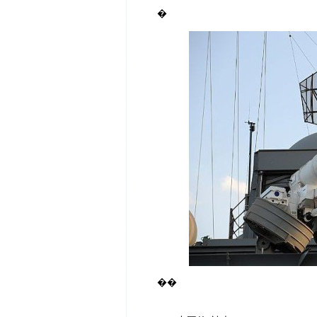
�
�
�