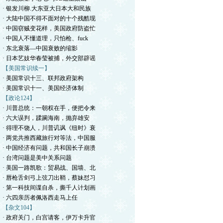
· 银发川柳.大东亚大日本大和民族
· 大陆中国不得不面对的十个残酷现
· 中国窃贼变花样，美国政府防盗忙
· 中国人不懂道理，只怕枪、fuck
· 东北衰落—中国衰败的缩影
· 日本艺妓华春莹被捕，外交部辟谣
【美国常识续一】
· 美国常识十三、联邦政府架构
· 美国常识十一、美国经济体制
【政论124】
· 川普总统：一朝权在手，便把令来
· 六大误判，蹂躏海南，抛弃雄安
· 得理不饶人，川普讥讽《纽时》衰
· 两党共推西藏旅行对等法，中国服
· 中国经济有问题，共和国长子崩溃
· 台湾问题是美中关系问题
· 美国一路凯歌：贸易战、国墙、北
· 唇枪舌剑弓上弦刀出鞘，蔡妹怼习
· 第一科技间谍自杀，撕千人计划画
· 六四亲历者佩洛西走马上任
【杂文104】
· 政府关门，白宫请客，伊万卡升官