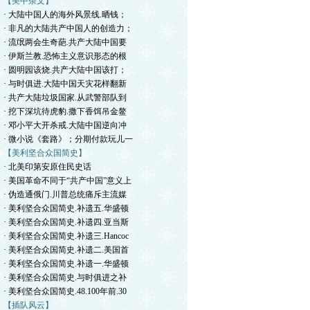
【美中杂文】
· 大陆中国人的海外风景线.晒钱；
· 非凡的大陆共产中国人的创造力；
· 流氓两会生奇葩.共产大陆中国要
· 伊斯兰教.恐怖主义意识形态的根
· 圆明园该烧.共产大陆中国该打；
· 与时俱进.大陆中国天灾花样翻新
· 共产大陆垃圾国家.从武警部队到
· 挖下深坑待虎豹.撒下香饵吊金鳌
· 邓小平大开杀戒.大陆中国逆向冲
· 微小说《套路》；分期付款玩儿一
【美利坚合众国简史】
· 北美印第安原住民史话
· 美国革命不同于“共产中国”意义上
· 伪造通俄门.川普总统痛斥主流媒
· 美利坚合众国简史.补遗五.华盛顿
· 美利坚合众国简史.补遗四.亚当斯
· 美利坚合众国简史.补遗三.Hancoc
· 美利坚合众国简史.补遗二.美国首
· 美利坚合众国简史.补遗一.华盛顿
· 美利坚合众国简史.与时俱进之补
· 美利坚合众国简史.48.100年前.30
【插队风云】