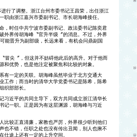
人事进行了调整。浙江台州市委书记王昌荣，出任浙江
一职由浙江嘉兴市委副书记、市长胡海峰接任。
命，时任中共宁波市委副书记、政法委书记陈奕君
破外界传胡海峰〝官升半级〞的消息。不过，外界
有可能晋升为副部级，长远来看，有机会问鼎副国
不〝冒尖〞，但这并不妨碍他此后的高升。对于他而
源和优势，也是他注定被聚焦和比较的对象。
系有一定的关联。胡海峰虽然毕业于北方交通大
业工作；而当时的清华大学党委书记是陈希，陈希
组织部部长。
记习近平的共同主导下，双方共同成立浙江清华长
书记一职。正是因为有这层渊源，胡海峰与习近
人比较正直清廉，家教也严厉，外界很少听到他们
声也不错，任职之处也没有传出丑闻，别人也揪不
在仕途上还有一定的上升空间。