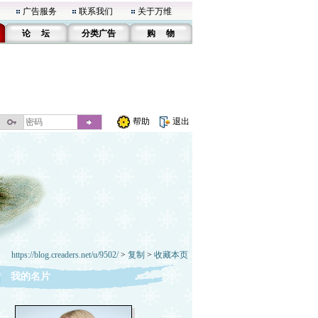
广告服务
联系我们
关于万维
论 坛
分类广告
购 物
帮助
退出
https://blog.creaders.net/u/9502/
>
复制
>
收藏本页
我的名片