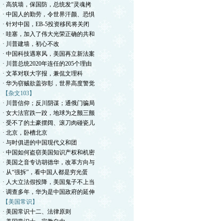
· 高筑墙，保国防，总统发“灵魂拷
· 中国人的勤劳，令世界汗颜、恐惧
· 针对中国，EB-5投资移民将关闭
· 哇塞，加入了伟大光荣正确的共和
· 川普建墙，初心不改
· 中国科技遇寒风，美国再立新法案
· 川普总统2020年连任的205个理由
· 文革对联大字报，兼侃文理科
· 华为窃贼欲盖弥彰，世界高度警觉
【杂文103】
· 川普信仰；反川阴谋；通俄门骗局
· 女大法官跌一跤，地球为之颤三颤
· 受不了的土豪摆阔、滚刀肉碰瓷儿
· 北京，卧槽北京
· 与时俱进的中国现代义和团
· 中国如何盗窃美国知识产权和机密
· 美国之音专访胡德华，改革方向与
· 从“强拆”，看中国人都是穷光蛋
· 人大立法假投降，美国鬼子不上当
· 调查多年，华为是中国政府的延伸
【美国常识】
· 美国常识十二、法律原则