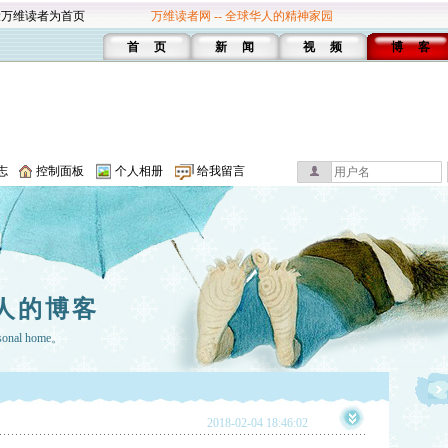
设万维读者为首页
万维读者网 -- 全球华人的精神家园
首 页
新 闻
视 频
博 客
志
控制面板
个人相册
给我留言
人的博客
rsonal home。
2018-02-04 18:46:02