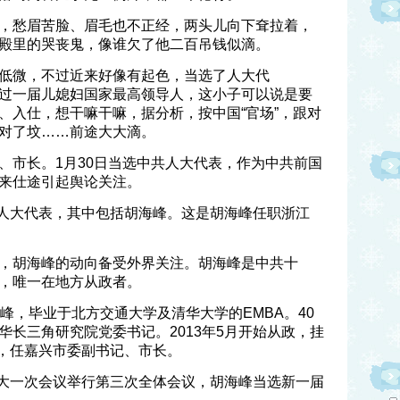
，愁眉苦脸、眉毛也不正经，两头儿向下耷拉着，
殿里的哭丧鬼，像谁欠了他二百吊钱似滴。
低微，不过近来好像有起色，当选了人大代
过一届儿媳妇国家最高领导人，这小子可以说是要
、入仕，想干嘛干嘛，据分析，按中国“官场”，跟对
对了坟……前途大大滴。
、市长。1月30日当选中共人大代表，作为中共前国
来仕途引起舆论关注。
共人大代表，其中包括胡海峰。这是胡海峰任职浙江
，胡海峰的动向备受外界关注。胡海峰是中共十
，唯一在地方从政者。
峰，毕业于北方交通大学及清华大学的EMBA。40
华长三角研究院党委书记。2013年5月开始从政，挂
月，任嘉兴市委副书记、市长。
届人大一次会议举行第三次全体会议，胡海峰当选新一届