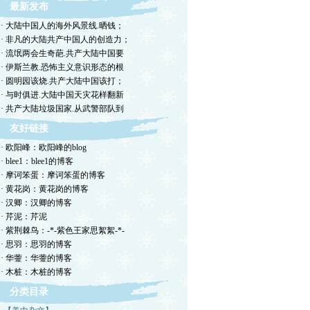
最新发布
· 大陆中国人的海外风景线.晒钱；
· 非凡的大陆共产中国人的创造力；
· 流氓两会生奇葩.共产大陆中国要
· 伊斯兰教.恐怖主义意识形态的根
· 圆明园该烧.共产大陆中国该打；
· 与时俱进.大陆中国天灾花样翻新
· 共产大陆垃圾国家.从武警部队到
友好链接
· 欧阳峰：欧阳峰的blog
· blee1：blee1的博客
· 摩诃笨蛋：摩诃笨蛋的博客
· 黄花岗：黄花岗的博客
· 汉卿：汉卿的博客
· 芹泥：芹泥
· 紫荆棘鸟：-*-紫色王家思絮絮-*-
· 思羽：思羽的博客
· 华蓥：华蓥的博客
· 木桩：木桩的博客
分类目录