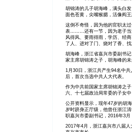
胡锦涛的儿子胡海峰，满头白发
面色苍黄，尖嘴猴腮，活像阎王
这倒不奇怪，因为他的官职太过
表………还有一节，因为老子当
风得风、要雨得雨，学历、经商
了人、进对了门、烧对了香、找
胡海峰，浙江省嘉兴市委副书记
家主席胡锦涛之子，胡海峰的未
1月30日，浙江共产生94名中
后，首次当选中共人大代表。
作为中共前国家主席胡锦涛之子
六、十七届政治局常委的子女中
公开资料显示，现年47岁的胡海
岁时跻身正厅级，他曾任浙江清
职嘉兴市委副书记，2016年3
2017年4月，浙江嘉兴市八