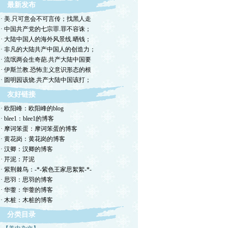
最新发布
· 美.只可意会不可言传；找黑人走
· 中国共产党的七宗罪.罪不容诛；
· 大陆中国人的海外风景线.晒钱；
· 非凡的大陆共产中国人的创造力；
· 流氓两会生奇葩.共产大陆中国要
· 伊斯兰教.恐怖主义意识形态的根
· 圆明园该烧.共产大陆中国该打；
友好链接
· 欧阳峰：欧阳峰的blog
· blee1：blee1的博客
· 摩诃笨蛋：摩诃笨蛋的博客
· 黄花岗：黄花岗的博客
· 汉卿：汉卿的博客
· 芹泥：芹泥
· 紫荆棘鸟：-*-紫色王家思絮絮-*-
· 思羽：思羽的博客
· 华蓥：华蓥的博客
· 木桩：木桩的博客
分类目录