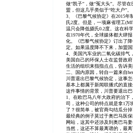
做“凯子”，做“冤大头”。尽管在
盟，但这几乎类似于“吃大户”。
3、《巴黎气候协定》在2015
氏2度。但是，一项麻省理工(MI
温只会降低摄氏0.2度。这在
在1970年代，全球媒体都大肆
化。《巴黎气候协定》订出了降
定。如果温度降不下来，加盟国
4、美国汽车业的二氧化碳排气，已
美国自己的环保人士在监督政府
生活的组织来指指点点，告诉美
二、国内原因，转自一篇来自hen
川普退出巴黎气候协定，这事怎
基本上都属于新闻联播式的直接
这件事情的背景，川普要退出巴
1、在欧巴马八年大政府的治下
司，这种公司的特点就是拿1万块
了？很简单，被官商勾结瓜分掉
最经典的例子莫过于奥巴马医保
网站，这其中还涉及到奥巴马妻
当然，这还不算最离谱的，最离