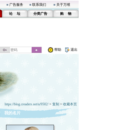
广告服务
联系我们
关于万维
论 坛
分类广告
购 物
帮助
退出
https://blog.creaders.net/u/9502/
>
复制
>
收藏本页
我的名片