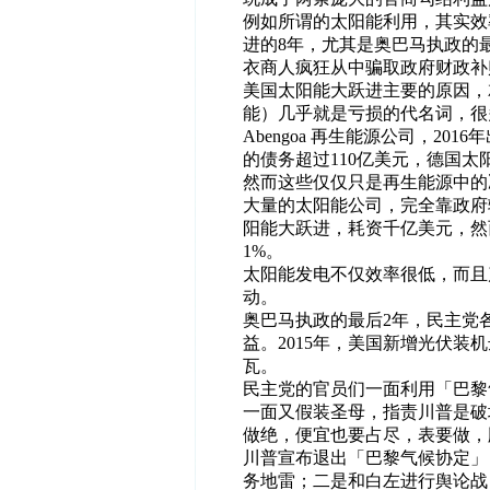
例如所谓的太阳能利用，其实效
进的8年，尤其是奥巴马执政的
衣商人疯狂从中骗取政府财政补
美国太阳能大跃进主要的原因，
能）几乎就是亏损的代名词，很
Abengoa 再生能源公司，201
的债务超过110亿美元，德国
然而这些仅仅只是再生能源中的
大量的太阳能公司，完全靠政府
阳能大跃进，耗资千亿美元，然
1%。
太阳能发电不仅效率很低，而且
动。
奥巴马执政的最后2年，民主党
益。2015年，美国新增光伏装机达
瓦。
民主党的官员们一面利用「巴黎
一面又假装圣母，指责川普是破
做绝，便宜也要占尽，表要做，
川普宣布退出「巴黎气候协定」
务地雷；二是和白左进行舆论战