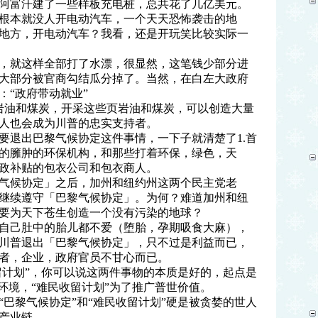
阿富汗建了一些样板充电桩，总共花了几亿美元。
根本就没人开电动汽车，一个天天恐怖袭击的地
地方，开电动汽车？我看，还是开玩笑比较实际一
，就这样全部打了水漂，很显然，这笔钱少部分进
大部分被官商勾结瓜分掉了。当然，在白左大政府
：“政府带动就业”
岩油和煤炭，开采这些页岩油和煤炭，可以创造大量
人也会成为川普的忠实支持者。
要退出巴黎气候协定这件事情，一下子就清楚了1.首
的臃肿的环保机构，和那些打着环保，绿色，天
政补贴的包衣公司和包衣商人。
气候协定」之后，加州和纽约州这两个民主党老
继续遵守「巴黎气候协定」。为何？难道加州和纽
要为天下苍生创造一个没有污染的地球？
自己肚中的胎儿都不爱（堕胎，孕期吸食大麻），
川普退出「巴黎气候协定」，只不过是利益而已，
者，企业，政府官员不甘心而已。
留计划”，你可以说这两件事物的本质是好的，起点是
环境，“难民收留计划”为了推广普世价值。
巴黎气候协定”和“难民收留计划”硬是被贪婪的世人
产业链。