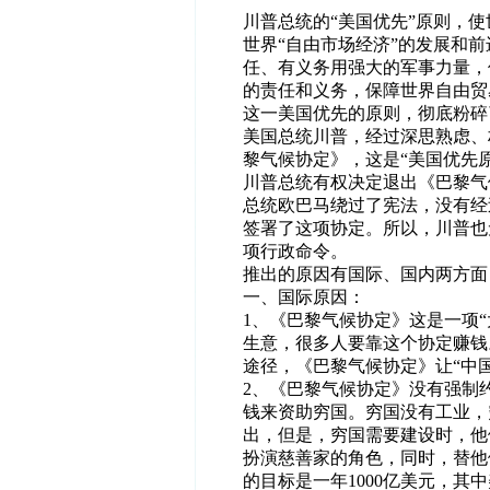
川普总统的“美国优先”原则，
世界“自由市场经济”的发展和
任、有义务用强大的军事力量，
的责任和义务，保障世界自由贸
这一美国优先的原则，彻底粉碎了
美国总统川普，经过深思熟
虑
、
黎气候协定》，这是“美国优先
川普总统有权决定退出《巴黎气
总统欧巴马绕过了宪法，没有经
签署了这项协定。所以，川普也
项行政命令。
推出的原因有国际、国内两方面
一、国际原因：
1、《巴黎气候协定》这是一项“
生意，很多人要靠这个协定赚钱
途径，《巴黎气候协定》让“中
2、《巴黎气候协定》没有强制
钱来资助穷国。穷国没有工业，
出，但是，穷国需要建设时，他
扮演慈善家的角色，同时，替他
的目标是一年1000亿美元，其