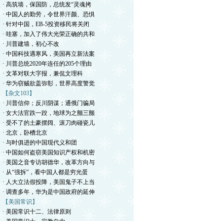
· 高筑墙，保国防，总统发“灵魂拷
· 中国人的勤劳，令世界汗颜、恐惧
· 针对中国，EB-5投资移民将关闭
· 哇塞，加入了伟大光荣正确的共和
· 川普建墙，初心不改
· 中国科技遇寒风，美国再立新法案
· 川普总统2020年连任的205个理由
· 文革对联大字报，兼侃文理科
· 华为窃贼欲盖弥彰，世界高度警觉
【杂文103】
· 川普信仰；反川阴谋；通俄门骗局
· 女大法官跌一跤，地球为之颤三颤
· 受不了的土豪摆阔、滚刀肉碰瓷儿
· 北京，卧槽北京
· 与时俱进的中国现代义和团
· 中国如何盗窃美国知识产权和机密
· 美国之音专访胡德华，改革方向与
· 从“强拆”，看中国人都是穷光蛋
· 人大立法假投降，美国鬼子不上当
· 调查多年，华为是中国政府的延伸
【美国常识】
· 美国常识十二、法律原则