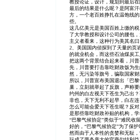
教授论证，设计，规划到最后在
最后的结果是什么呢？是阿富汗
方，一个老百姓挣扎在温饱线的
些。
这几亿美元是美国百姓上缴的税
了大学教授和设计公司的腰包，
主义者看来，这种行为美其名曰
2、美国国内侦探到了天量的页
的就业机会，而这些石油煤炭工
把这两个背景结合起来看，川普
先，川普要打击靠吃财政饭为生
然，无污染等旗号，骗取国家财
所以，川普宣布美国退出「巴黎
巢，立刻就举起了反旗，声称要
约州的白左视天下苍生为己出？
非也，天下无利不起早，白左连
怎么可能会爱天下苍生呢？反对
是那些靠吃财政补贴的机构，学
“巴黎气候协定”类似于“难民收
好的，“巴黎气候协定”为了保护
然而由于人本性的贪婪和无耻，“
玩成了两条庞大的官商勾结利益