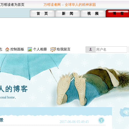
设万维读者为首页
万维读者网 -- 全球华人的精神家园
首 页
新 闻
视 频
博 客
志
控制面板
个人相册
给我留言
人的博客
rsonal home。
景
2017-06-06 05:49:45