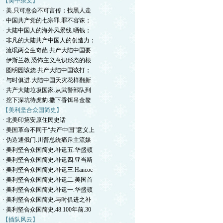
【美中杂文】
· 美.只可意会不可言传；找黑人走
· 中国共产党的七宗罪.罪不容诛；
· 大陆中国人的海外风景线.晒钱；
· 非凡的大陆共产中国人的创造力；
· 流氓两会生奇葩.共产大陆中国要
· 伊斯兰教.恐怖主义意识形态的根
· 圆明园该烧.共产大陆中国该打；
· 与时俱进.大陆中国天灾花样翻新
· 共产大陆垃圾国家.从武警部队到
· 挖下深坑待虎豹.撒下香饵吊金鳌
【美利坚合众国简史】
· 北美印第安原住民史话
· 美国革命不同于“共产中国”意义上
· 伪造通俄门.川普总统痛斥主流媒
· 美利坚合众国简史.补遗五.华盛顿
· 美利坚合众国简史.补遗四.亚当斯
· 美利坚合众国简史.补遗三.Hancoc
· 美利坚合众国简史.补遗二.美国首
· 美利坚合众国简史.补遗一.华盛顿
· 美利坚合众国简史.与时俱进之补
· 美利坚合众国简史.48.100年前.30
【插队风云】