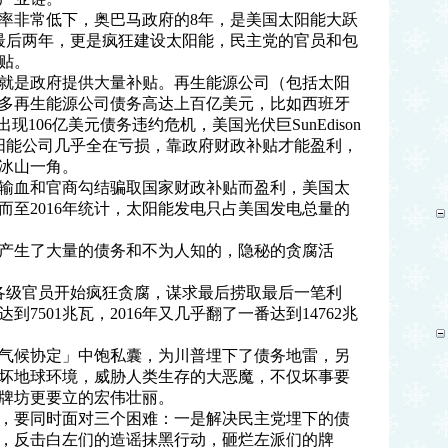
率非常低下，奥巴马政府的8年，是美国太阳能大跃
最后两年，更是疯狂建设太阳能，民主党的官员和包
贴。
就是政府提供大量补贴。再生能源公司（包括太阳
多再生能源公司债务高达上百亿美元，比如西班牙
6年出现106亿美元债务违约危机，美国光伏巨SunEdison
太阳能公司几乎全在亏损，靠政府财政补贴才能盈利，
冰山一角。
输血和官商勾结骗取国家财政补贴而盈利，美国太
而至2016年统计，太阳能发电只占美国发电总量的
产生了大量的债务和不为人知的，隐秘的贪腐活
各级官员开始疯狂贪腐，谋求最后捞取最后一笔利
到7501兆瓦，2016年又几乎翻了一番达到14762兆
气候协定」中饱私囊，为川普埋下了债务地雷，另
坏地球环境，威胁人类生存的大恶魔，不仅坏事要
牌坊更要立的宏伟壮丽。
，要同时面对三个困难：一是解决民主党埋下的债
，反击白左们的造谣抹黑行动，砸烂左派们的牌