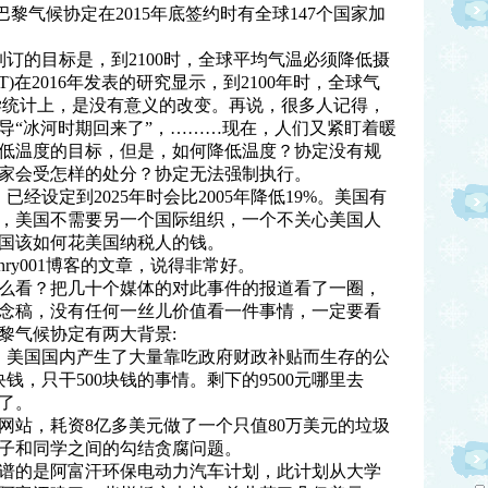
巴黎气候协定在2015年底签约时有全球147个国家加
年制订的目标是，到2100时，全球平均气温必须降低摄
T)在2016年发表的研究显示，到2100年时，全球气
科学统计上，是没有意义的改变。再说，很多人记得，
报导“冰河时期回来了”，………现在，人们又紧盯着暖
低温度的目标，但是，如何降低温度？协定没有规
家会受怎样的处分？协定无法强制执行。
经设定到2025年时会比2005年降低19%。美国有
，美国不需要另一个国际组织，一个不关心美国人
国该如何花美国纳税人的钱。
ry001博客的文章，说得非常好。
么看？把几十个媒体的对此事件的报道看了一圈，
念稿，没有任何一丝儿价值看一件事情，一定要看
黎气候协定有两大背景:
，美国国内产生了大量靠吃政府财政补贴而生存的公
钱，只干500块钱的事情。剩下的9500元哪里去
了。
网站，耗资8亿多美元做了一个只值80万美元的垃圾
子和同学之间的勾结贪腐问题。
谱的是阿富汗环保电动力汽车计划，此计划从大学