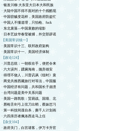
· 银发川柳.大东亚大日本大和民族
· 大陆中国不得不面对的十个残酷现
· 中国窃贼变花样，美国政府防盗忙
· 中国人不懂道理，只怕枪、fuck
· 东北衰落—中国衰败的缩影
· 日本艺妓华春莹被捕，外交部辟谣
【美国常识续一】
· 美国常识十三、联邦政府架构
· 美国常识十一、美国经济体制
【政论124】
· 川普总统：一朝权在手，便把令来
· 六大误判，蹂躏海南，抛弃雄安
· 得理不饶人，川普讥讽《纽时》衰
· 两党共推西藏旅行对等法，中国服
· 中国经济有问题，共和国长子崩溃
· 台湾问题是美中关系问题
· 美国一路凯歌：贸易战、国墙、北
· 唇枪舌剑弓上弦刀出鞘，蔡妹怼习
· 第一科技间谍自杀，撕千人计划画
· 六四亲历者佩洛西走马上任
【杂文104】
· 政府关门，白宫请客，伊万卡升官