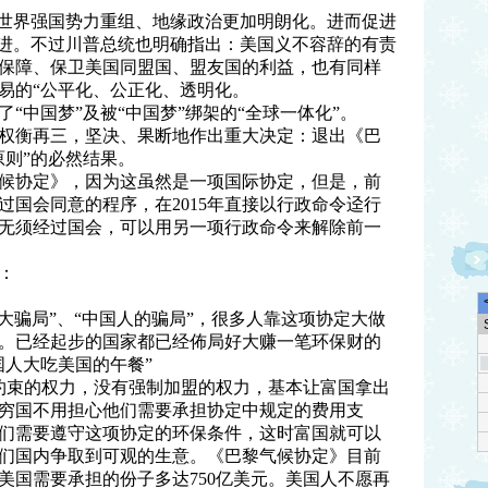
使世界强国势力重组、地缘政治更加明朗化。进而促进
前进。不过川普总统也明确指出：美国义不容辞的有责
保障、保卫美国同盟国、盟友国的利益，也有同样
易的“公平化、公正化、透明化。
“中国梦”及被“中国梦”绑架的“全球一体化”。
权衡再三，坚决、果断地作出重大决定：退出《巴
原则”的必然结果。
候协定》，因为这虽然是一项国际协定，但是，前
过国会同意的程序，在2015年直接以行政命令迳行
无须经过国会，可以用另一项行政命令来解除前一
：
大骗局”、“中国人的骗局”，很多人靠这项协定大做
。已经起步的国家都已经佈局好大赚一笔环保财的
国人大吃美国的午餐”
约束的权力，没有强制加盟的权力，基本让富国拿出
穷国不用担心他们需要承担协定中规定的费用支
们需要遵守这项协定的环保条件，这时富国就可以
们国内争取到可观的生意。《巴黎气候协定》目前
中美国需要承担的份子多达750亿美元。美国人不愿再