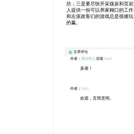
坊；三是要尽快开采煤炭和页岩
人提供一份可以养家糊口的工作
和左派政客们的游戏总是很难玩
的赢。
文章评论
作者：
溪谷闲人
回复
blee1
多谢！
作者：
blee1
欢迎，言简意明。