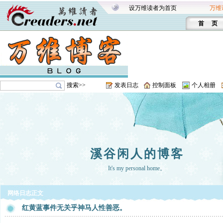
设万维读者为首页
万维
首 页
搜索>>
发表日志
控制面板
个人相册
溪谷闲人的博客
It's my personal home。
网络日志正文
红黄蓝事件无关乎神马人性善恶。