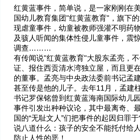
红黄蓝事件，简单说，是一家刚刚在
国幼儿教育集团"红黄蓝教育"，旗下
现虐童事件，幼童被教师强灌不明药
及骇人听闻的集体性侵儿童事件，震
调查………
有传闻说"红黄蓝教育"大股东孟亮，
证、报住西贡清水湾独立屋，而且更在
的董事。孟亮与中央政法委前书记孟
甚至传是他的儿子。去年11月，孟建
书记罗保铭曾到红黄蓝海南国际幼儿
事件引发出种种议论，其中最离奇、
国的“无耻文人”们把事件的起因归罪于
说八道什么：孩子的安全不能托付给
防止人性的恶！