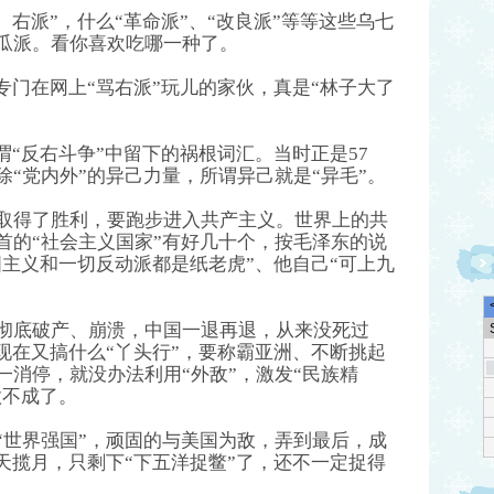
、右派”，什么“革命派”、“改良派”等等这些乌七
瓜派。看你喜欢吃哪一种了。
专门在网上“骂右派”玩儿的家伙，真是“林子大了
谓“反右斗争”中留下的祸根词汇。当时正是57
“党内外”的异己力量，所谓异己就是“异毛”。
取得了胜利，要跑步进入共产主义。世界上的共
首的“社会主义国家”有好几十个，按毛泽东的说
国主义和一切反动派都是纸老虎”、他自己“可上九
彻底破产、崩溃，中国一退再退，从来没死过
现在又搞什么“丫头行”，要称霸亚洲、不断挑起
一消停，就没办法利用“外敌”，激发“民族精
做不成了。
“世界强国”，顽固的与美国为敌，弄到最后，成
天揽月，只剩下“下五洋捉鳖”了，还不一定捉得