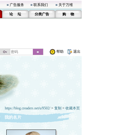
广告服务
联系我们
关于万维
论 坛
分类广告
购 物
帮助
退出
https://blog.creaders.net/u/9502/
>
复制
>
收藏本页
我的名片