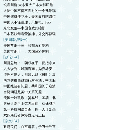
· 银发川柳.大东亚大日本大和民族
· 大陆中国不得不面对的十个残酷现
· 中国窃贼变花样，美国政府防盗忙
· 中国人不懂道理，只怕枪、fuck
· 东北衰落—中国衰败的缩影
· 日本艺妓华春莹被捕，外交部辟谣
【美国常识续一】
· 美国常识十三、联邦政府架构
· 美国常识十一、美国经济体制
【政论124】
· 川普总统：一朝权在手，便把令来
· 六大误判，蹂躏海南，抛弃雄安
· 得理不饶人，川普讥讽《纽时》衰
· 两党共推西藏旅行对等法，中国服
· 中国经济有问题，共和国长子崩溃
· 台湾问题是美中关系问题
· 美国一路凯歌：贸易战、国墙、北
· 唇枪舌剑弓上弦刀出鞘，蔡妹怼习
· 第一科技间谍自杀，撕千人计划画
· 六四亲历者佩洛西走马上任
【杂文104】
· 政府关门，白宫请客，伊万卡升官