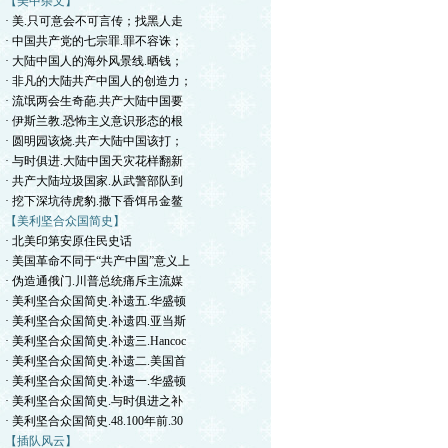
【美中杂文】
· 美.只可意会不可言传；找黑人走
· 中国共产党的七宗罪.罪不容诛；
· 大陆中国人的海外风景线.晒钱；
· 非凡的大陆共产中国人的创造力；
· 流氓两会生奇葩.共产大陆中国要
· 伊斯兰教.恐怖主义意识形态的根
· 圆明园该烧.共产大陆中国该打；
· 与时俱进.大陆中国天灾花样翻新
· 共产大陆垃圾国家.从武警部队到
· 挖下深坑待虎豹.撒下香饵吊金鳌
【美利坚合众国简史】
· 北美印第安原住民史话
· 美国革命不同于“共产中国”意义上
· 伪造通俄门.川普总统痛斥主流媒
· 美利坚合众国简史.补遗五.华盛顿
· 美利坚合众国简史.补遗四.亚当斯
· 美利坚合众国简史.补遗三.Hancoc
· 美利坚合众国简史.补遗二.美国首
· 美利坚合众国简史.补遗一.华盛顿
· 美利坚合众国简史.与时俱进之补
· 美利坚合众国简史.48.100年前.30
【插队风云】