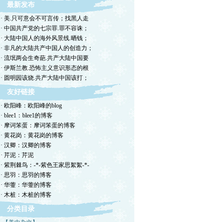
最新发布
· 美.只可意会不可言传；找黑人走
· 中国共产党的七宗罪.罪不容诛；
· 大陆中国人的海外风景线.晒钱；
· 非凡的大陆共产中国人的创造力；
· 流氓两会生奇葩.共产大陆中国要
· 伊斯兰教.恐怖主义意识形态的根
· 圆明园该烧.共产大陆中国该打；
友好链接
· 欧阳峰：欧阳峰的blog
· blee1：blee1的博客
· 摩诃笨蛋：摩诃笨蛋的博客
· 黄花岗：黄花岗的博客
· 汉卿：汉卿的博客
· 芹泥：芹泥
· 紫荆棘鸟：-*-紫色王家思絮絮-*-
· 思羽：思羽的博客
· 华蓥：华蓥的博客
· 木桩：木桩的博客
分类目录