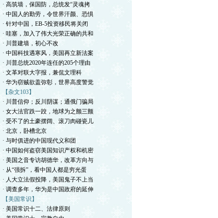
· 高筑墙，保国防，总统发“灵魂拷
· 中国人的勤劳，令世界汗颜、恐惧
· 针对中国，EB-5投资移民将关闭
· 哇塞，加入了伟大光荣正确的共和
· 川普建墙，初心不改
· 中国科技遇寒风，美国再立新法案
· 川普总统2020年连任的205个理由
· 文革对联大字报，兼侃文理科
· 华为窃贼欲盖弥彰，世界高度警觉
【杂文103】
· 川普信仰；反川阴谋；通俄门骗局
· 女大法官跌一跤，地球为之颤三颤
· 受不了的土豪摆阔、滚刀肉碰瓷儿
· 北京，卧槽北京
· 与时俱进的中国现代义和团
· 中国如何盗窃美国知识产权和机密
· 美国之音专访胡德华，改革方向与
· 从“强拆”，看中国人都是穷光蛋
· 人大立法假投降，美国鬼子不上当
· 调查多年，华为是中国政府的延伸
【美国常识】
· 美国常识十二、法律原则