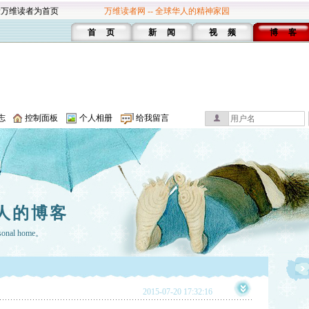
设万维读者为首页
万维读者网 -- 全球华人的精神家园
首 页
新 闻
视 频
博 客
志
控制面板
个人相册
给我留言
人的博客
rsonal home。
2015-07-20 17:32:16