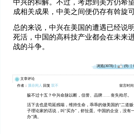
中兴的和解。不过，考虑到美方仍希
成相关成果，中美之间便仍存有斡旋
总的来说，中兴在美国的遭遇已经说
死活，中国的高科技产业都会在未来
战的斗争。
浏览(3078)
(9)
文章评论
作者：
溪谷闲人
回复
双不
留言时间：20
躲不过十五？中兴命脉以断，信誉、品牌……丧失殆尽。
活下去也是苟延残喘，维持生命，乖乖的做美国的“二道贩
子理论家的话说，叫“买办”，虾扯蛋。中国的企业，没有
办”滴。