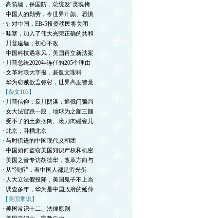
· 高筑墙，保国防，总统发“灵魂拷
· 中国人的勤劳，令世界汗颜、恐惧
· 针对中国，EB-5投资移民将关闭
· 哇塞，加入了伟大光荣正确的共和
· 川普建墙，初心不改
· 中国科技遇寒风，美国再立新法案
· 川普总统2020年连任的205个理由
· 文革对联大字报，兼侃文理科
· 华为窃贼欲盖弥彰，世界高度警觉
【杂文103】
· 川普信仰；反川阴谋；通俄门骗局
· 女大法官跌一跤，地球为之颤三颤
· 受不了的土豪摆阔、滚刀肉碰瓷儿
· 北京，卧槽北京
· 与时俱进的中国现代义和团
· 中国如何盗窃美国知识产权和机密
· 美国之音专访胡德华，改革方向与
· 从“强拆”，看中国人都是穷光蛋
· 人大立法假投降，美国鬼子不上当
· 调查多年，华为是中国政府的延伸
【美国常识】
· 美国常识十二、法律原则