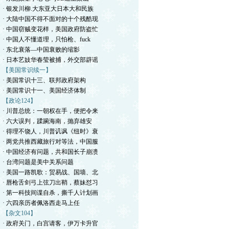
· 银发川柳.大东亚大日本大和民族
· 大陆中国不得不面对的十个残酷现
· 中国窃贼变花样，美国政府防盗忙
· 中国人不懂道理，只怕枪、fuck
· 东北衰落—中国衰败的缩影
· 日本艺妓华春莹被捕，外交部辟谣
【美国常识续一】
· 美国常识十三、联邦政府架构
· 美国常识十一、美国经济体制
【政论124】
· 川普总统：一朝权在手，便把令来
· 六大误判，蹂躏海南，抛弃雄安
· 得理不饶人，川普讥讽《纽时》衰
· 两党共推西藏旅行对等法，中国服
· 中国经济有问题，共和国长子崩溃
· 台湾问题是美中关系问题
· 美国一路凯歌：贸易战、国墙、北
· 唇枪舌剑弓上弦刀出鞘，蔡妹怼习
· 第一科技间谍自杀，撕千人计划画
· 六四亲历者佩洛西走马上任
【杂文104】
· 政府关门，白宫请客，伊万卡升官