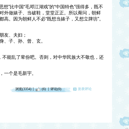
思想”比中国“毛邓江湖戏”的“中国特色”强得多，既不
对外做婊子、当破鞋，堂堂正正。所以甭问，朝鲜
都高。因为朝鲜人不必“既想当婊子，又想立牌坊”。
朋友、夫妇；
身、子、孙、曾、玄。
”，不能乱了辈份吧。否则，对中华民族大不敬也，还
，一个是毛新宇。
浏览(3354)
(6)
评论(0)
发表评论