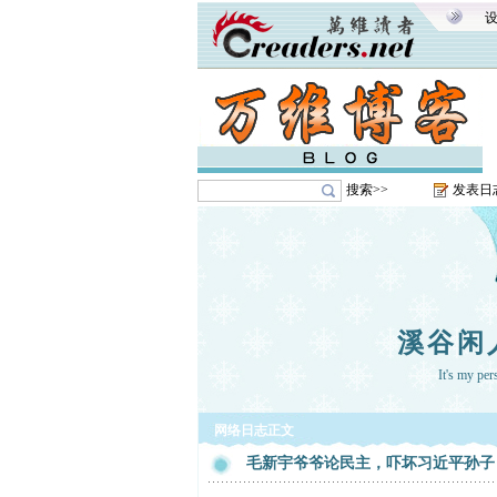
搜索>>
发表日
溪谷闲
It's my pe
网络日志正文
毛新宇爷爷论民主，吓坏习近平孙子