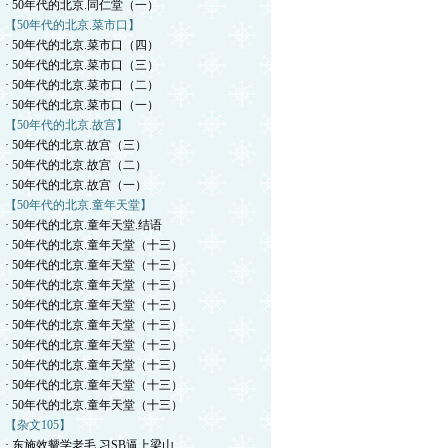
· 50年代的北京.同仁堂（一）
【50年代的北京.菜市口】
· 50年代的北京.菜市口（四）
· 50年代的北京.菜市口（三）
· 50年代的北京.菜市口（二）
· 50年代的北京.菜市口（一）
【50年代的北京.故宫】
· 50年代的北京.故宫（三）
· 50年代的北京.故宫（二）
· 50年代的北京.故宫（一）
【50年代的北京.童年天堂】
· 50年代的北京.童年天堂.结语
· 50年代的北京.童年天堂（十三）
· 50年代的北京.童年天堂（十三）
· 50年代的北京.童年天堂（十三）
· 50年代的北京.童年天堂（十三）
· 50年代的北京.童年天堂（十三）
· 50年代的北京.童年天堂（十三）
· 50年代的北京.童年天堂（十三）
· 50年代的北京.童年天堂（十三）
· 50年代的北京.童年天堂（十三）
【杂文105】
· 东施效颦学老毛.习SB逼上梁山