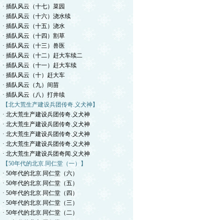
· 插队风云（十七）菜园
· 插队风云（十六）浇水续
· 插队风云（十五）浇水
· 插队风云（十四）割草
· 插队风云（十三）兽医
· 插队风云（十二）赶大车续二
· 插队风云（十一）赶大车续
· 插队风云（十）赶大车
· 插队风云（九）间苗
· 插队风云（八）打井续
【北大荒生产建设兵团传奇.义犬神】
· 北大荒生产建设兵团传奇.义犬神
· 北大荒生产建设兵团传奇.义犬神
· 北大荒生产建设兵团传奇.义犬神
· 北大荒生产建设兵团传奇.义犬神
· 北大荒生产建设兵团奇闻.义犬神
【50年代的北京.同仁堂（一）】
· 50年代的北京.同仁堂（六）
· 50年代的北京.同仁堂（五）
· 50年代的北京.同仁堂（四）
· 50年代的北京.同仁堂（三）
· 50年代的北京.同仁堂（二）