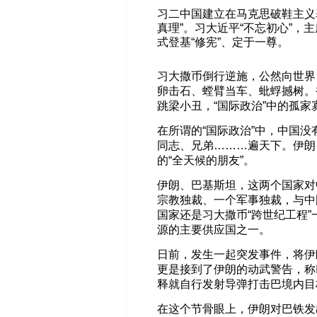
习二中国建立在马克思破鞋主义
真理”。习大近平“不忘初心”，主
式登基“修宪”、定于一尊。
习大撒币倒行逆施，公然向世界
卵击石、螳臂当车、蚍蜉撼树。
跳梁小丑，“国际政治”中的孤家
在所谓的“国际政治”中，中国
同志、兄弟………遍天下。伊朗
的“全天候的朋友”。
伊朗、巴基斯坦，这两个国家对
宗教独裁、一个军事独裁，与中
国家还是习大撒币“跨世纪工程
源的主要供应国之一。
日前，发生一起突发事件，将伊
更是接到了伊朗的动武警告，称
释就自行发射导弹打击巴境内目
在这个节骨眼上，伊朗对巴铁发