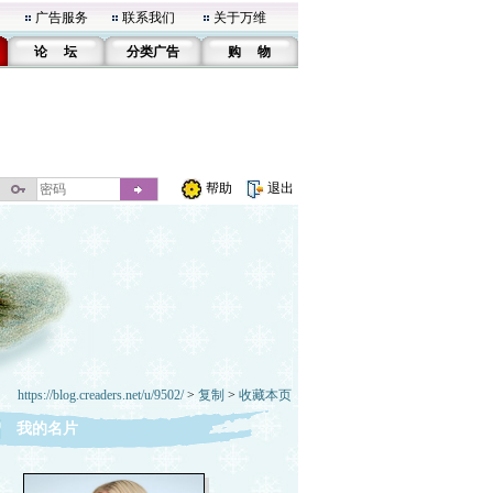
广告服务
联系我们
关于万维
论 坛
分类广告
购 物
帮助
退出
https://blog.creaders.net/u/9502/
>
复制
>
收藏本页
我的名片