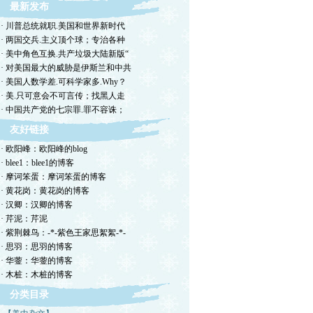
最新发布
· 川普总统就职.美国和世界新时代
· 两国交兵.主义顶个球；专治各种
· 美中角色互换.共产垃圾大陆新版“
· 对美国最大的威胁是伊斯兰和中共
· 美国人数学差.可科学家多.Why？
· 美.只可意会不可言传；找黑人走
· 中国共产党的七宗罪.罪不容诛；
友好链接
· 欧阳峰：欧阳峰的blog
· blee1：blee1的博客
· 摩诃笨蛋：摩诃笨蛋的博客
· 黄花岗：黄花岗的博客
· 汉卿：汉卿的博客
· 芹泥：芹泥
· 紫荆棘鸟：-*-紫色王家思絮絮-*-
· 思羽：思羽的博客
· 华蓥：华蓥的博客
· 木桩：木桩的博客
分类目录