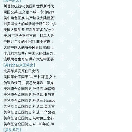
【美中杂文】
· 川普总统就职.美国和世界新时代
· 两国交兵.主义顶个球；专治各种
· 美中角色互换.共产垃圾大陆新版“
· 对美国最大的威胁是伊斯兰和中共
· 美国人数学差.可科学家多.Why？
· 美.只可意会不可言传；找黑人走
· 中国共产党的七宗罪.罪不容诛；
· 大陆中国人的海外风景线.晒钱；
· 非凡的大陆共产中国人的创造力；
· 流氓两会生奇葩.共产大陆中国要
【美利坚合众国简史】
· 北美印第安原住民史话
· 美国革命不同于“共产中国”意义上
· 伪造通俄门.川普总统痛斥主流媒
· 美利坚合众国简史.补遗五.华盛顿
· 美利坚合众国简史.补遗四.亚当斯
· 美利坚合众国简史.补遗三.Hancoc
· 美利坚合众国简史.补遗二.美国首
· 美利坚合众国简史.补遗一.华盛顿
· 美利坚合众国简史.与时俱进之补
· 美利坚合众国简史.48.100年前.30
【插队风云】