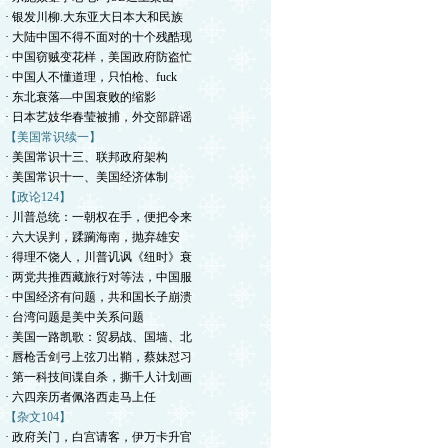
· 银发川柳.大东亚大日本大和民族
· 大陆中国不得不面对的十个残酷现
· 中国窃贼变花样，美国政府防盗忙
· 中国人不懂道理，只怕枪、fuck
· 东北衰落—中国衰败的缩影
· 日本艺妓华春莹被捕，外交部辟谣
【美国常识续一】
· 美国常识十三、联邦政府架构
· 美国常识十一、美国经济体制
【政论124】
· 川普总统：一朝权在手，便把令来
· 六大误判，蹂躏海南，抛弃雄安
· 得理不饶人，川普讥讽《纽时》衰
· 两党共推西藏旅行对等法，中国服
· 中国经济有问题，共和国长子崩溃
· 台湾问题是美中关系问题
· 美国一路凯歌：贸易战、国墙、北
· 唇枪舌剑弓上弦刀出鞘，蔡妹怼习
· 第一科技间谍自杀，撕千人计划画
· 六四亲历者佩洛西走马上任
【杂文104】
· 政府关门，白宫请客，伊万卡升官