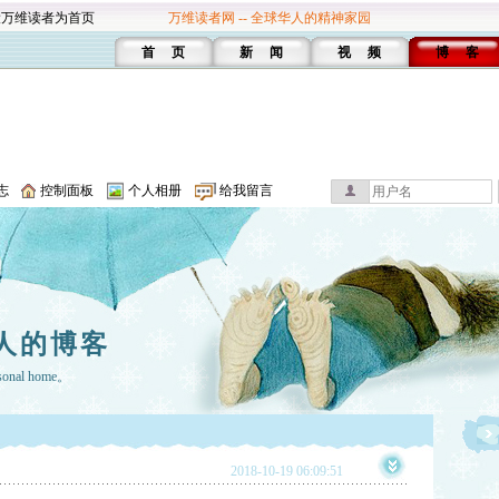
设万维读者为首页
万维读者网 -- 全球华人的精神家园
首 页
新 闻
视 频
博 客
志
控制面板
个人相册
给我留言
人的博客
rsonal home。
2018-10-19 06:09:51