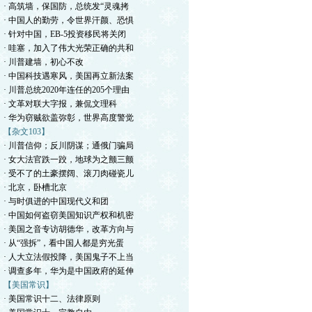
· 高筑墙，保国防，总统发“灵魂拷
· 中国人的勤劳，令世界汗颜、恐惧
· 针对中国，EB-5投资移民将关闭
· 哇塞，加入了伟大光荣正确的共和
· 川普建墙，初心不改
· 中国科技遇寒风，美国再立新法案
· 川普总统2020年连任的205个理由
· 文革对联大字报，兼侃文理科
· 华为窃贼欲盖弥彰，世界高度警觉
【杂文103】
· 川普信仰；反川阴谋；通俄门骗局
· 女大法官跌一跤，地球为之颤三颤
· 受不了的土豪摆阔、滚刀肉碰瓷儿
· 北京，卧槽北京
· 与时俱进的中国现代义和团
· 中国如何盗窃美国知识产权和机密
· 美国之音专访胡德华，改革方向与
· 从“强拆”，看中国人都是穷光蛋
· 人大立法假投降，美国鬼子不上当
· 调查多年，华为是中国政府的延伸
【美国常识】
· 美国常识十二、法律原则