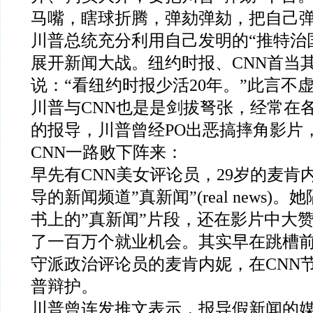
马嘴，瞎球折腾，弹劾弹劾，把自己
川普总统充分利用自己发明的“推特治
展开新闻大战。纽约时报、CNN首当
说：“看纽约时报少活20年。”此言不
川普与CNN也是是剑拔弩张，经常在各
的报导，川普曾经PO出恶搞摔角影片，
CNN一路败下阵来：
早先有CNN美女评论员，29岁的麦肯
导的新闻频道”真新闻”(real news)
书上的”真新闻”片段，还在影片中大
了一百万个就业机会。其实早在跳槽
守派政治评论员的麦肯内妮，在CNN
普辩护。
川普曾连发推文表示，报导假新闻的