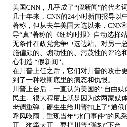
美国CNN，几乎成了“假新闻”的代名
几十年来，CNN的24小时新闻报导以
著称，但从去年美国大选以来，CNN
导“真”著称的《纽约时报》自动选择
无条件在政党竞争中选边站。对另一
施偏颇的、煽动性的、污蔑性的评论
心制造 “假新闻”。
在川普上任之后，它们对川普的攻击
到了一种歇斯底里的病态和仇恨。
川普上台后，一直认为美国的“自由媒
民主。很大程度上就是因为这两家媒
老调重弹，硬生生给川普扣上了“通俄
呼风唤雨，重现当年“水门事件”的风
开、狗窦大开，要把川普“弹劾”下台