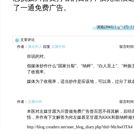
了一通免费广告。
浏览(2941)
(7)
文章评论
作者：
溪谷闲人
回复
左脑外科
留言时间：20
你说的对。
假媒体炒作什么“国家分裂”、“纳粹”、“白人至上”、“种族
了收视率。
媒体为了收视率，适当炒作是应该地，可以滴，过分了就
作者：
左脑外科
留言时间：20
本医对左媒甘愿为川普做免费广告曾百思不得其解，后经
悟，并作有下文解答为何左媒甚至甘愿为KKK和新纳粹做
http://blog.creaders.net/user_blog_diary.php?did=MzAwOTA4