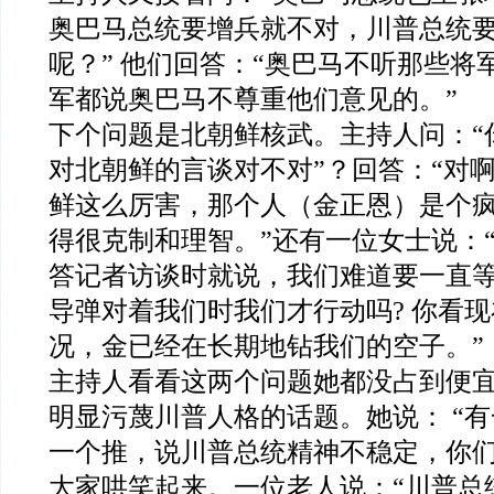
奥巴马总统要增兵就不对，川普总统
呢？” 他们回答：“奥巴马不听那些将
军都说奥巴马不尊重他们意见的。”
下个问题是北朝鲜核武。主持人问：“
对北朝鲜的言谈对不对”？回答：“对
鲜这么厉害，那个人（金正恩）是个
得很克制和理智。”还有一位女士说：“1
答记者访谈时就说，我们难道要一直
导弹对着我们时我们才行动吗? 你看
况，金已经在长期地钻我们的空子。”
主持人看看这两个问题她都没占到便
明显污蔑川普人格的话题。她说： “
一个推，说川普总统精神不
稳
定，你们
大家哄笑起来。一位老人说：“川普总