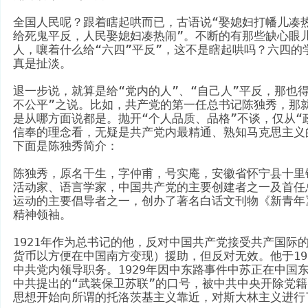
全国人民呢？跟着瞎起哄而已，古语说“娶媳妇打幡儿凑热
给死鬼平反，人民娶媳妇凑热闹”。不断的有那些缺心眼
人，嚷着什么给“六四”平反”，这不是瞎起哄吗？六四的
真是扯淡。
退一步说，就算是给“党内的人”、“自己人”平反，那也
不公平”之说。比如，共产党的第一任总书记陈独秀，那
是从哪方面说都是。抛开“个人品质、品格”不谈，仅从“
信奉的理念看，无疑是共产党内最精通、熟知马克思主义
下面是陈独秀简介：
陈独秀，原名干生，字仲甫，号实庵，安徽省怀宁县十里
活动家、语言学家，中国共产党的主要创建者之一及首任
运动的主要倡导者之一，创办了著名白话文刊物《新青年
精神领袖。
1921年作为总书记的他，反对中国共产党接受共产国际
货币以方便在中国南方变现）援助，但反对无效。他于19
中共党内领导职务。1929年因中东路事件中苏正在中国
中共提出的“武装保卫苏联”的口号，被中共中央开除党
思想开始向所谓的托洛茨基主义靠近，对斯大林主义进行