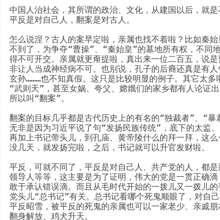
中国人治社会，其所谓的政治、文化，从建国以后，就是不
平反是对自己人，翻案是对古人。
怎么说涅？古人的案早定啦，亲属也找不着啦？比如秦始
不到了，为争夺“曹操”、“秦始皇”的墓地所有权，不同
得不可开交。亲属就更甭提啦，真出来一位二百五，说是
非让人当成神经病不可。也别说，孔子的后裔还真是有人
玄孙………也不知真假。这只是比较明显的例子。其它太多
“武则天”，甚至女娲、夸父、嫦娥们的家乡都有人论证
所以叫“翻案”。
翻案的目标几乎都是古代历史上的有名的“独裁者”、“暴
无非是因为习近平说了句“发扬民族传统”，底下的太监
再加上书记带头儿，到孔庙、黄帝陵什么的拜一拜，这么
没几天，就发扬完啦，之后，书记就可以升官发财啦。
平反，可就不同了，平反是对自己人、共产党的人，都是
领导人等等，这主要是为了证明，伟大的党是一贯正确滴
敢于承认错误滴。而且从毛时代开始的一拨儿又一拨儿的
党头儿“总书记”有关。总书记看哪个死鬼顺眼了，对自
平反昭雪，被平反的死鬼的亲属也可以一家老少、亲戚朋
翻身解放、鸡犬升天。