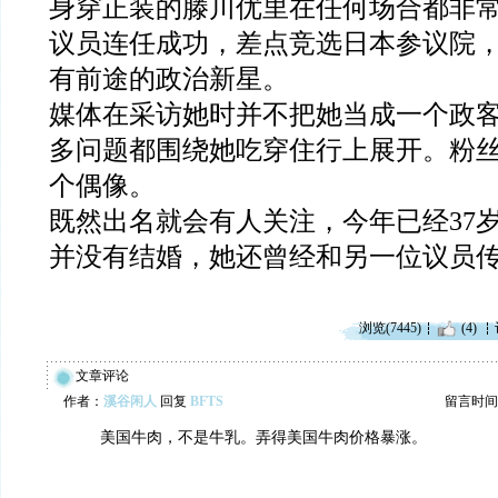
身穿正装的滕川优里在任何场合都非常优
议员连任成功，差点竞选日本参议院
有前途的政治新星。
媒体在采访她时并不把她当成一个政
多问题都围绕她吃穿住行上展开。粉
个偶像。
既然出名就会有人关注，今年已经37
并没有结婚，她还曾经和另一位议员
浏览(7445)
(4)
文章评论
作者：
溪谷闲人
回复
BFTS
留言时间：20
美国牛肉，不是牛乳。弄得美国牛肉价格暴涨。