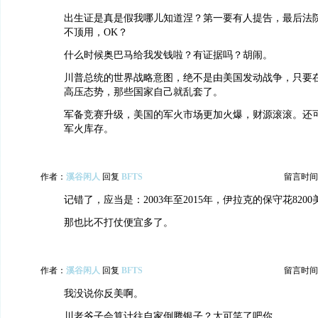
出生证是真是假我哪儿知道涅？第一要有人提告，最后法
不顶用，OK？
什么时候奥巴马给我发钱啦？有证据吗？胡闹。
川普总统的世界战略意图，绝不是由美国发动战争，只要
高压态势，那些国家自己就乱套了。
军备竞赛升级，美国的军火市场更加火爆，财源滚滚。还
军火库存。
作者：
溪谷闲人
回复
BFTS
留言时间：20
记错了，应当是：2003年至2015年，伊拉克的保守花8200
那也比不打仗便宜多了。
作者：
溪谷闲人
回复
BFTS
留言时间：20
我没说你反美啊。
川老爷子会算计往自家倒腾银子？太可笑了吧你。