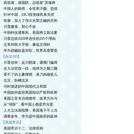
· 高筑墙，保国防，总统发“灵魂拷
· 中国人的勤劳，令世界汗颜、恐惧
· 针对中国，EB-5投资移民将关闭
· 哇塞，加入了伟大光荣正确的共和
· 川普建墙，初心不改
· 中国科技遇寒风，美国再立新法案
· 川普总统2020年连任的205个理由
· 文革对联大字报，兼侃文理科
· 华为窃贼欲盖弥彰，世界高度警觉
【杂文103】
· 川普信仰；反川阴谋；通俄门骗局
· 女大法官跌一跤，地球为之颤三颤
· 受不了的土豪摆阔、滚刀肉碰瓷儿
· 北京，卧槽北京
· 与时俱进的中国现代义和团
· 中国如何盗窃美国知识产权和机密
· 美国之音专访胡德华，改革方向与
· 从“强拆”，看中国人都是穷光蛋
· 人大立法假投降，美国鬼子不上当
· 调查多年，华为是中国政府的延伸
【美国常识】
· 美国常识十二、法律原则