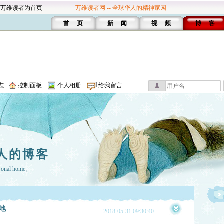
设万维读者为首页
万维读者网 -- 全球华人的精神家园
首 页
新 闻
视 频
博 客
志
控制面板
个人相册
给我留言
人的博客
rsonal home。
地
2018-05-31 09:30:40