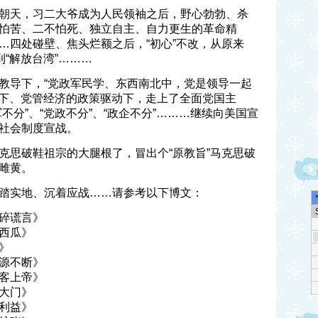
朝天，习二大爷成为人民领袖之后，野心勃勃、杀
怕苦、二不怕死、独立自主、自力更生的革命精
…四处碰壁、焦头烂额之后，“初心”不改，从原来
到“解放台湾”………
教导下，“党政军民学、东西南北中，党是领导一起
指引下、党管经济的政策驱动下，走上了全面党国主
不分”、“党政不分”、“政企不分”………继续向美国宣
社会制度宣战。
克思破鞋祖宗的大腿根了，冒出个“原教旨”马克思破
雌黄。
踏实地、沉着应战……请参考以下博文：
碎谎言》
西瓜》
》
源不断》
客上帝》
大门》
利益》