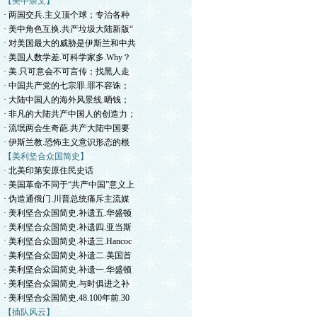
【美中杂文】
· 两国交兵.主义顶个球；专治各种
· 美中角色互换.共产垃圾大陆新版“
· 对美国最大的威胁是伊斯兰和中共
· 美国人数学差.可科学家多.Why？
· 美.只可意会不可言传；找黑人走
· 中国共产党的七宗罪.罪不容诛；
· 大陆中国人的海外风景线.晒钱；
· 非凡的大陆共产中国人的创造力；
· 流氓两会生奇葩.共产大陆中国要
· 伊斯兰教.恐怖主义意识形态的根
【美利坚合众国简史】
· 北美印第安原住民史话
· 美国革命不同于“共产中国”意义上
· 伪造通俄门.川普总统痛斥主流媒
· 美利坚合众国简史.补遗五.华盛顿
· 美利坚合众国简史.补遗四.亚当斯
· 美利坚合众国简史.补遗三.Hancoc
· 美利坚合众国简史.补遗二.美国首
· 美利坚合众国简史.补遗一.华盛顿
· 美利坚合众国简史.与时俱进之补
· 美利坚合众国简史.48.100年前.30
【插队风云】