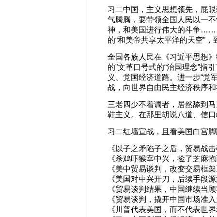
习二中国，主义思想领先，屁眼
气腾腾，要带领全国人民以一不
神，和美国进行伟大的斗争……
的“和美帝共享太平洋的天空”，
全国各族人民在《习近平思想》
的”文革口号式的“治国理念”
义、党国经济道路。进一步“党军
战，向世界自由民主经济秩序和
三老四少不着调者，居然舔到马
鞋主义。在那里胡说八道、信口
习二红墙宣战，且看美国白宫脚
《以子之矛陷子之盾，贸易战击
《杀鸡吓猴宰中兴，捡了芝麻抱
《美中贸易谈判，改变交易框架
《美国对中兴开刀，后续手段源
《贸易谈判结果，中国继续当顾
《贸易谈判，撬开中国市场准入
《川普代表美国，而不代表世界