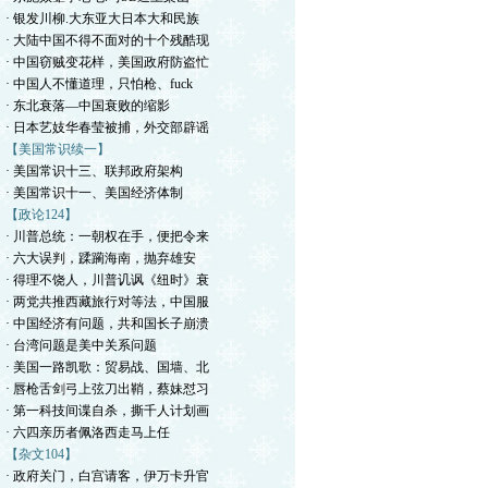
· 银发川柳.大东亚大日本大和民族
· 大陆中国不得不面对的十个残酷现
· 中国窃贼变花样，美国政府防盗忙
· 中国人不懂道理，只怕枪、fuck
· 东北衰落—中国衰败的缩影
· 日本艺妓华春莹被捕，外交部辟谣
【美国常识续一】
· 美国常识十三、联邦政府架构
· 美国常识十一、美国经济体制
【政论124】
· 川普总统：一朝权在手，便把令来
· 六大误判，蹂躏海南，抛弃雄安
· 得理不饶人，川普讥讽《纽时》衰
· 两党共推西藏旅行对等法，中国服
· 中国经济有问题，共和国长子崩溃
· 台湾问题是美中关系问题
· 美国一路凯歌：贸易战、国墙、北
· 唇枪舌剑弓上弦刀出鞘，蔡妹怼习
· 第一科技间谍自杀，撕千人计划画
· 六四亲历者佩洛西走马上任
【杂文104】
· 政府关门，白宫请客，伊万卡升官