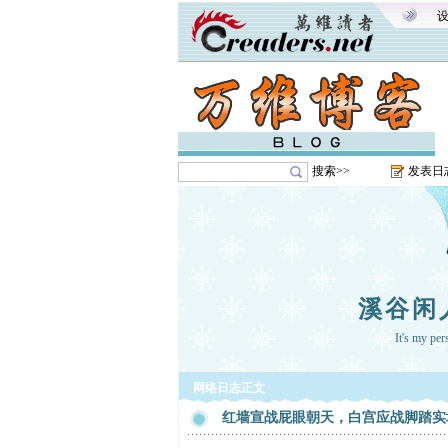
搜索>>
发表日
溪谷闲
It's my pe
网络日志正文
红墙宣战屁眼朝天，白宫应战脚踏实