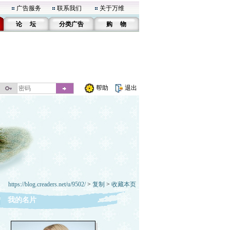
广告服务
联系我们
关于万维
论 坛
分类广告
购 物
帮助
退出
https://blog.creaders.net/u/9502/
>
复制
>
收藏本页
我的名片