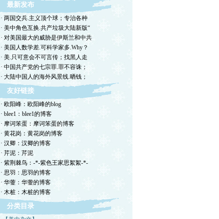
最新发布
· 两国交兵.主义顶个球；专治各种
· 美中角色互换.共产垃圾大陆新版“
· 对美国最大的威胁是伊斯兰和中共
· 美国人数学差.可科学家多.Why？
· 美.只可意会不可言传；找黑人走
· 中国共产党的七宗罪.罪不容诛；
· 大陆中国人的海外风景线.晒钱；
友好链接
· 欧阳峰：欧阳峰的blog
· blee1：blee1的博客
· 摩诃笨蛋：摩诃笨蛋的博客
· 黄花岗：黄花岗的博客
· 汉卿：汉卿的博客
· 芹泥：芹泥
· 紫荆棘鸟：-*-紫色王家思絮絮-*-
· 思羽：思羽的博客
· 华蓥：华蓥的博客
· 木桩：木桩的博客
分类目录