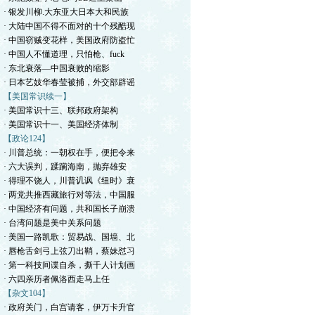
· 银发川柳.大东亚大日本大和民族
· 大陆中国不得不面对的十个残酷现
· 中国窃贼变花样，美国政府防盗忙
· 中国人不懂道理，只怕枪、fuck
· 东北衰落—中国衰败的缩影
· 日本艺妓华春莹被捕，外交部辟谣
【美国常识续一】
· 美国常识十三、联邦政府架构
· 美国常识十一、美国经济体制
【政论124】
· 川普总统：一朝权在手，便把令来
· 六大误判，蹂躏海南，抛弃雄安
· 得理不饶人，川普讥讽《纽时》衰
· 两党共推西藏旅行对等法，中国服
· 中国经济有问题，共和国长子崩溃
· 台湾问题是美中关系问题
· 美国一路凯歌：贸易战、国墙、北
· 唇枪舌剑弓上弦刀出鞘，蔡妹怼习
· 第一科技间谍自杀，撕千人计划画
· 六四亲历者佩洛西走马上任
【杂文104】
· 政府关门，白宫请客，伊万卡升官