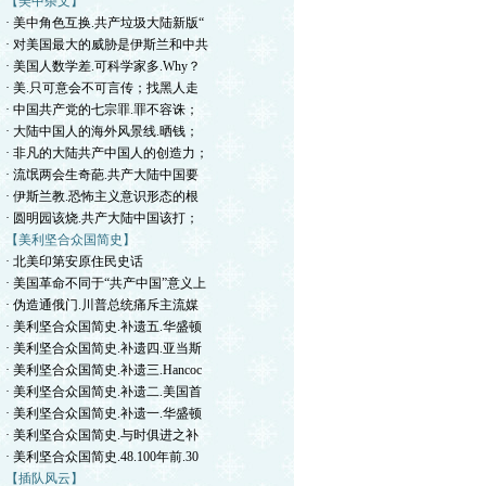
【美中杂文】
· 美中角色互换.共产垃圾大陆新版“
· 对美国最大的威胁是伊斯兰和中共
· 美国人数学差.可科学家多.Why？
· 美.只可意会不可言传；找黑人走
· 中国共产党的七宗罪.罪不容诛；
· 大陆中国人的海外风景线.晒钱；
· 非凡的大陆共产中国人的创造力；
· 流氓两会生奇葩.共产大陆中国要
· 伊斯兰教.恐怖主义意识形态的根
· 圆明园该烧.共产大陆中国该打；
【美利坚合众国简史】
· 北美印第安原住民史话
· 美国革命不同于“共产中国”意义上
· 伪造通俄门.川普总统痛斥主流媒
· 美利坚合众国简史.补遗五.华盛顿
· 美利坚合众国简史.补遗四.亚当斯
· 美利坚合众国简史.补遗三.Hancoc
· 美利坚合众国简史.补遗二.美国首
· 美利坚合众国简史.补遗一.华盛顿
· 美利坚合众国简史.与时俱进之补
· 美利坚合众国简史.48.100年前.30
【插队风云】