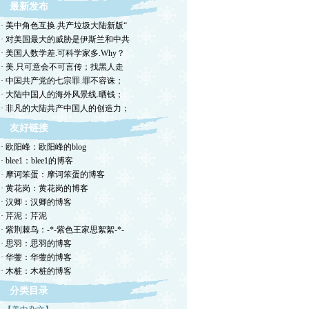
最新发布
· 美中角色互换.共产垃圾大陆新版“
· 对美国最大的威胁是伊斯兰和中共
· 美国人数学差.可科学家多.Why？
· 美.只可意会不可言传；找黑人走
· 中国共产党的七宗罪.罪不容诛；
· 大陆中国人的海外风景线.晒钱；
· 非凡的大陆共产中国人的创造力；
友好链接
· 欧阳峰：欧阳峰的blog
· blee1：blee1的博客
· 摩诃笨蛋：摩诃笨蛋的博客
· 黄花岗：黄花岗的博客
· 汉卿：汉卿的博客
· 芹泥：芹泥
· 紫荆棘鸟：-*-紫色王家思絮絮-*-
· 思羽：思羽的博客
· 华蓥：华蓥的博客
· 木桩：木桩的博客
分类目录