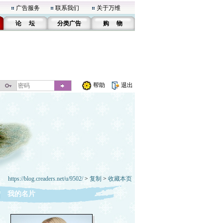
广告服务
联系我们
关于万维
论 坛
分类广告
购 物
帮助
退出
https://blog.creaders.net/u/9502/
>
复制
>
收藏本页
我的名片