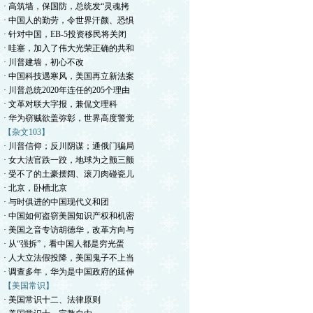
· 高筑墙，保国防，总统发“灵魂拷
· 中国人的勤劳，令世界汗颜、恐惧
· 针对中国，EB-5投资移民将关闭
· 哇塞，加入了伟大光荣正确的共和
· 川普建墙，初心不改
· 中国科技遇寒风，美国再立新法案
· 川普总统2020年连任的205个理由
· 文革对联大字报，兼侃文理科
· 华为窃贼欲盖弥彰，世界高度警觉
【杂文103】
· 川普信仰；反川阴谋；通俄门骗局
· 女大法官跌一跤，地球为之颤三颤
· 受不了的土豪摆阔、滚刀肉碰瓷儿
· 北京，卧槽北京
· 与时俱进的中国现代义和团
· 中国如何盗窃美国知识产权和机密
· 美国之音专访胡德华，改革方向与
· 从“强拆”，看中国人都是穷光蛋
· 人大立法假投降，美国鬼子不上当
· 调查多年，华为是中国政府的延伸
【美国常识】
· 美国常识十二、法律原则