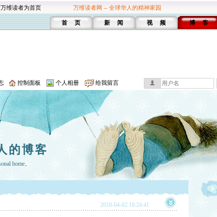
设万维读者为首页
万维读者网 -- 全球华人的精神家园
首 页
新 闻
视 频
博 客
志
控制面板
个人相册
给我留言
人的博客
rsonal home。
2018-04-02 18:24:41