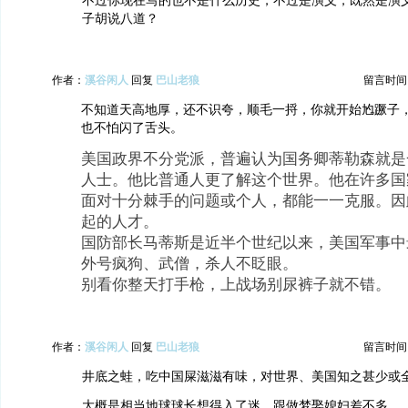
不过你现在写的也不是什么历史，不过是演义，既然是演
子胡说八道？
作者：
溪谷闲人
回复
巴山老狼
留言时间：20
不知道天高地厚，还不识夸，顺毛一捋，你就开始尥蹶子
也不怕闪了舌头。
美国政界不分党派，普遍认为国务卿蒂勒森就是
人士。他比普通人更了解这个世界。他在许多国
面对十分棘手的问题或个人，都能一一克服。因
起的人才。
国防部长马蒂斯是近半个世纪以来，美国军事中
外号疯狗、武僧，杀人不眨眼。
别看你整天打手枪，上战场别尿裤子就不错。
作者：
溪谷闲人
回复
巴山老狼
留言时间：20
井底之蛙，吃中国屎滋滋有味，对世界、美国知之甚少或
大概是相当地球球长想得入了迷，跟做梦娶媳妇差不多。