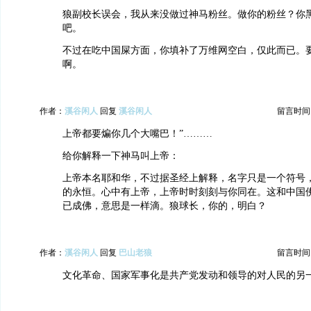
狼副校长误会，我从来没做过神马粉丝。做你的粉丝？你
吧。
不过在吃中国屎方面，你填补了万维网空白，仅此而已。
啊。
作者：
溪谷闲人
回复
溪谷闲人
留言时间：20
上帝都要煸你几个大嘴巴！”………
给你解释一下神马叫上帝：
上帝本名耶和华，不过据圣经上解释，名字只是一个符号
的永恒。心中有上帝，上帝时时刻刻与你同在。这和中国
已成佛，意思是一样滴。狼球长，你的，明白？
作者：
溪谷闲人
回复
巴山老狼
留言时间：20
文化革命、国家军事化是共产党发动和领导的对人民的另