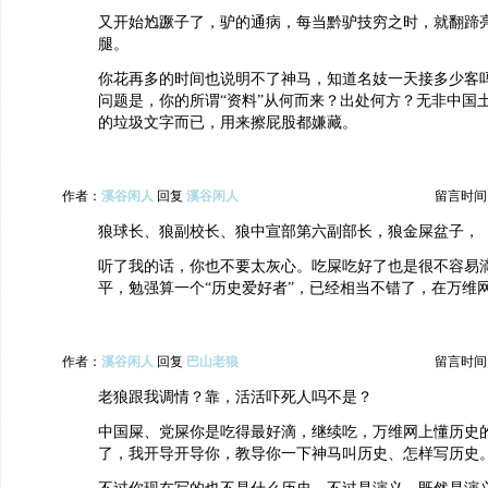
又开始尥蹶子了，驴的通病，每当黔驴技穷之时，就翻蹄
腿。
你花再多的时间也说明不了神马，知道名妓一天接多少客
问题是，你的所谓“资料”从何而来？出处何方？无非中国
的垃圾文字而已，用来擦屁股都嫌藏。
作者：
溪谷闲人
回复
溪谷闲人
留言时间：20
狼球长、狼副校长、狼中宣部第六副部长，狼金屎盆子，
听了我的话，你也不要太灰心。吃屎吃好了也是很不容易
平，勉强算一个“历史爱好者”，已经相当不错了，在万维
作者：
溪谷闲人
回复
巴山老狼
留言时间：20
老狼跟我调情？靠，活活吓死人吗不是？
中国屎、党屎你是吃得最好滴，继续吃，万维网上懂历史
了，我开导开导你，教导你一下神马叫历史、怎样写历史。