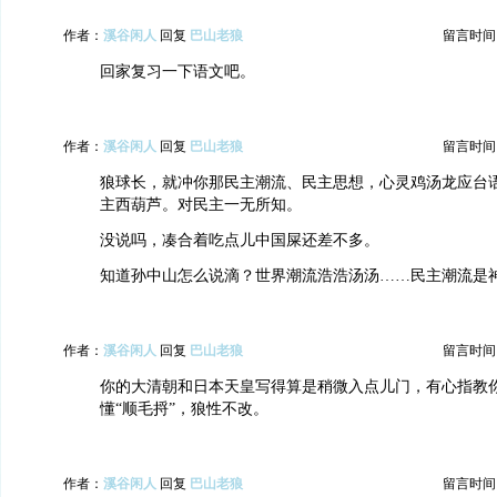
作者：
溪谷闲人
回复
巴山老狼
留言时间：20
回家复习一下语文吧。
作者：
溪谷闲人
回复
巴山老狼
留言时间：20
狼球长，就冲你那民主潮流、民主思想，心灵鸡汤龙应台
主西葫芦。对民主一无所知。
没说吗，凑合着吃点儿中国屎还差不多。
知道孙中山怎么说滴？世界潮流浩浩汤汤……民主潮流是
作者：
溪谷闲人
回复
巴山老狼
留言时间：20
你的大清朝和日本天皇写得算是稍微入点儿门，有心指教
懂“顺毛捋”，狼性不改。
作者：
溪谷闲人
回复
巴山老狼
留言时间：20