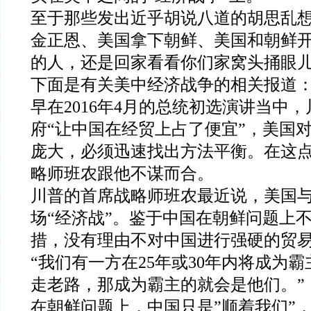
至于那些发出近乎胡说八道的胡思乱
金正恩、美国拿下朝鲜、美国和朝鲜
的人，还是回家看看你们家窝头捅眼
下面是有关美中经济战争的相关报道
早在2016年4月的总统初选演讲当中
府“让中国在经贸上占了便宜”，美国
庞大，必须迅速找出方法平衡。在这
略师班农跟他不谋而合。
川普的首席战略师班农最近说，美国
场“经济战”。
鉴
于中国在朝鲜问题上
措，没有理由不对中国进行强硬的贸
“我们有一方在25年或30年内将成为
走老路，那成为霸主的就会是他们。”
在朝鲜问题上，中国只是”顺着我们”