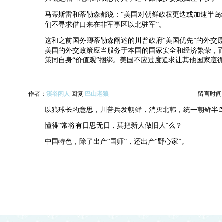
马蒂斯雷和蒂勒森都说：“美国对朝鲜政权更迭或加速半岛
们不寻求借口来在非军事区以北驻军”。
这和之前国务卿蒂勒森阐述的川普政府“美国优先”的外交
美国的外交政策应当服务于本国的国家安全和经济繁荣，
策同自身“价值观”捆绑。美国不应过度追求让其他国家遵
作者：
溪谷闲人
回复
巴山老狼
留言时间：20
以狼球长的意思，川普兵发朝鲜，消灭北韩，统一朝鲜半
懂得“常将有日思无日，莫把新人做旧人”么？
中国特色，除了出产“国师”，还出产“野心家”。