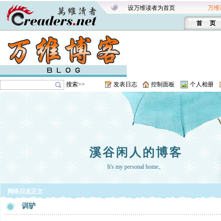
设万维读者为首页
万维
首 页
搜索>>
发表日志
控制面板
个人相册
溪谷闲人的博客
It's my personal home。
网络日志正文
训驴