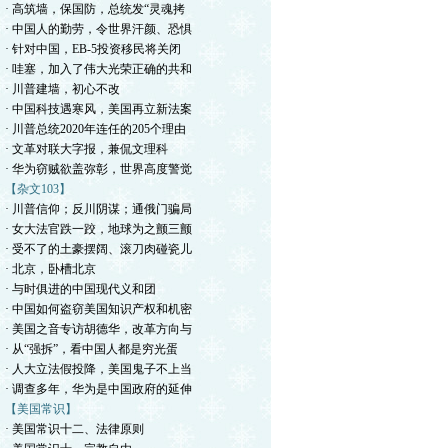
· 高筑墙，保国防，总统发“灵魂拷
· 中国人的勤劳，令世界汗颜、恐惧
· 针对中国，EB-5投资移民将关闭
· 哇塞，加入了伟大光荣正确的共和
· 川普建墙，初心不改
· 中国科技遇寒风，美国再立新法案
· 川普总统2020年连任的205个理由
· 文革对联大字报，兼侃文理科
· 华为窃贼欲盖弥彰，世界高度警觉
【杂文103】
· 川普信仰；反川阴谋；通俄门骗局
· 女大法官跌一跤，地球为之颤三颤
· 受不了的土豪摆阔、滚刀肉碰瓷儿
· 北京，卧槽北京
· 与时俱进的中国现代义和团
· 中国如何盗窃美国知识产权和机密
· 美国之音专访胡德华，改革方向与
· 从“强拆”，看中国人都是穷光蛋
· 人大立法假投降，美国鬼子不上当
· 调查多年，华为是中国政府的延伸
【美国常识】
· 美国常识十二、法律原则