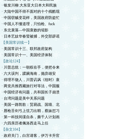
· 银发川柳.大东亚大日本大和民族
· 大陆中国不得不面对的十个残酷现
· 中国窃贼变花样，美国政府防盗忙
· 中国人不懂道理，只怕枪、fuck
· 东北衰落—中国衰败的缩影
· 日本艺妓华春莹被捕，外交部辟谣
【美国常识续一】
· 美国常识十三、联邦政府架构
· 美国常识十一、美国经济体制
【政论124】
· 川普总统：一朝权在手，便把令来
· 六大误判，蹂躏海南，抛弃雄安
· 得理不饶人，川普讥讽《纽时》衰
· 两党共推西藏旅行对等法，中国服
· 中国经济有问题，共和国长子崩溃
· 台湾问题是美中关系问题
· 美国一路凯歌：贸易战、国墙、北
· 唇枪舌剑弓上弦刀出鞘，蔡妹怼习
· 第一科技间谍自杀，撕千人计划画
· 六四亲历者佩洛西走马上任
【杂文104】
· 政府关门，白宫请客，伊万卡升官