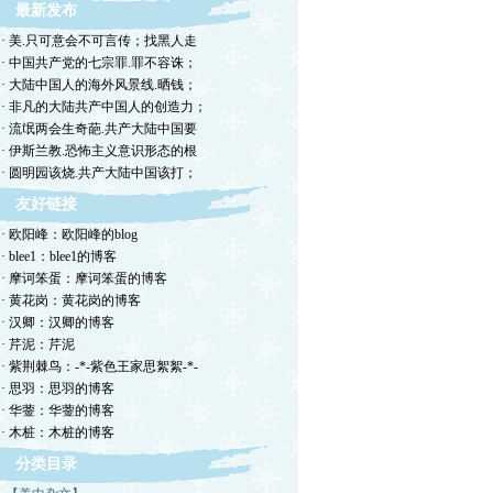
最新发布
· 美.只可意会不可言传；找黑人走
· 中国共产党的七宗罪.罪不容诛；
· 大陆中国人的海外风景线.晒钱；
· 非凡的大陆共产中国人的创造力；
· 流氓两会生奇葩.共产大陆中国要
· 伊斯兰教.恐怖主义意识形态的根
· 圆明园该烧.共产大陆中国该打；
友好链接
· 欧阳峰：欧阳峰的blog
· blee1：blee1的博客
· 摩诃笨蛋：摩诃笨蛋的博客
· 黄花岗：黄花岗的博客
· 汉卿：汉卿的博客
· 芹泥：芹泥
· 紫荆棘鸟：-*-紫色王家思絮絮-*-
· 思羽：思羽的博客
· 华蓥：华蓥的博客
· 木桩：木桩的博客
分类目录