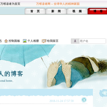
设万维读者为首页
万维读者网 -- 全球华人的精神家园
首 页
新 闻
视 频
博 客
志
控制面板
个人相册
给我留言
人的博客
rsonal home。
2018-11-24 17:57:59