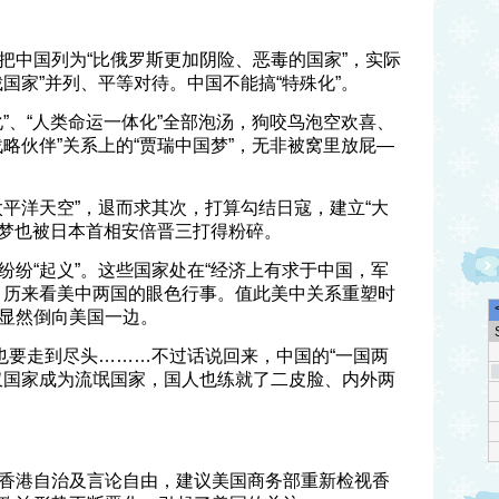
把中国列为“比俄罗斯更加阴险、恶毒的国家”，实际
国家”并列、平等对待。中国不能搞“特殊化”。
”、“人类命运一体化”全部泡汤，狗咬鸟泡空欢喜、
略伙伴”关系上的“贾瑞中国梦”，无非被窝里放屁—
太平洋天空”，退而求其次，打算勾结日寇，建立“大
美梦也被日本首相安倍晋三打得粉碎。
纷纷“起义”。这些国家处在“经济上有求于中国，军
，历来看美中两国的眼色行事。值此美中关系重塑时
显然倒向美国一边。
”也要走到尽头………不过话说回来，中国的“一国两
仅国家成为流氓国家，国人也练就了二皮脸、内外两
香港自治及言论自由，建议美国商务部重新检视香