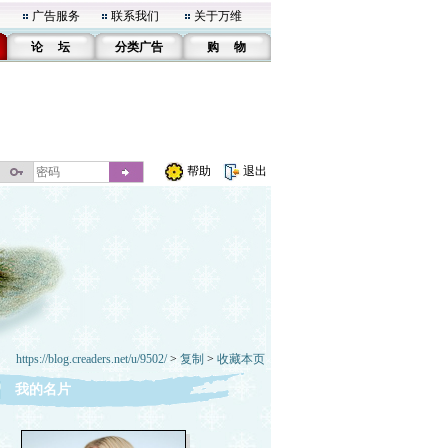
广告服务
联系我们
关于万维
论 坛
分类广告
购 物
帮助
退出
https://blog.creaders.net/u/9502/
>
复制
>
收藏本页
我的名片