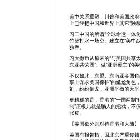
美中关系重塑，川普和美国政府
上已经把中国和世界上其它“独裁
习二中国的所谓“全球命运一体化
竹篮打水一场空。建立在“美中战
独吞。
习大撒币从原来的“与美国共享
东亚共荣圈”、做“亚洲霸主”的
不仅如此，东盟、东南亚各国也
事上谋求美国保护”的尴尬角色
刻，纷纷倒戈，亚洲平衡的天平
更糟糕的是，香港的“一国两制
制”压根儿就是骗人的把戏，不
张皮。
【美国欲分别对待香港和大陆】
美国有报告指，因北京严重侵蚀