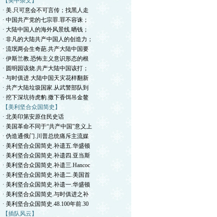
【美中杂文】
· 美.只可意会不可言传；找黑人走
· 中国共产党的七宗罪.罪不容诛；
· 大陆中国人的海外风景线.晒钱；
· 非凡的大陆共产中国人的创造力；
· 流氓两会生奇葩.共产大陆中国要
· 伊斯兰教.恐怖主义意识形态的根
· 圆明园该烧.共产大陆中国该打；
· 与时俱进.大陆中国天灾花样翻新
· 共产大陆垃圾国家.从武警部队到
· 挖下深坑待虎豹.撒下香饵吊金鳌
【美利坚合众国简史】
· 北美印第安原住民史话
· 美国革命不同于“共产中国”意义上
· 伪造通俄门.川普总统痛斥主流媒
· 美利坚合众国简史.补遗五.华盛顿
· 美利坚合众国简史.补遗四.亚当斯
· 美利坚合众国简史.补遗三.Hancoc
· 美利坚合众国简史.补遗二.美国首
· 美利坚合众国简史.补遗一.华盛顿
· 美利坚合众国简史.与时俱进之补
· 美利坚合众国简史.48.100年前.30
【插队风云】